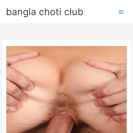
Skip
bangla choti club
to
content