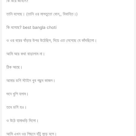
কি করে জানলে?
তানি বলেছে। (তানি ওর মাসতুতো বোন,, বিবাহিত।)
কি বলেছে? best bangla choti
ও ওর বরের বাঁড়ার উপর উঠেছিল, দিয়ে এত লেগেছে যে কাঁদছিলো।
আমি আর কথা বাড়ালাম না।
ঠিক আছে।
আমার ডগি স্টাইল খুব পছন্দ কাজল।
শুনে খুশি হলাম।
তবে ডগি হও।
ও উঠে হামাগুড়ি দিলো।
আমি এখন ওর পিছনে হাঁটু মুড়ে বসে।