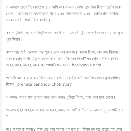
ও আমাকে ঠেলে দিতে চাইলো ।। আমি আর একবার কোমর তুলে ঠাপ দিলাম পুরোটা ঢুকে
গেলো। আহহহহ আহহহআআআ মাগো ওওও আহাআআআ ওওও। বোকাচোদা আমাকে
মেরে ফেলবি ।গুদটা কি সরকারি ।
কখনো চুদিনি,, আবেগে কিছুই শুনতে পারছি না । ন্যাংটো বিন্দু কে জড়িয়ে ধরলাম। দুদ মুখে
পুরে নিলাম।
ব্যাথা আর হাসি একসাথে ওর মুখে। ধোন বের করলাম। একদম ভিজে, লাল হয়ে গিয়েছে।
এতবড় ধোন আমার ঐটুকে গুদ কি করে নেবে। কি করে নিলো? দুদ চোষার গতি বাড়ালাম
আহহ আহহ আহহহ আহহ ওর গোঙানি শুরু হলো। hot bangla choti
পা দুটো আবার ফাক করে দিলো ধোন ওর গুদে ঠেকছিল আমি হাত দিয়ে গুদের মুখে লাগিয়ে
দিলাম। premika bandhobi choti story
ও আমার পাছায় হাত বুলাচ্ছে পাছা তুলে আবার ঢুকিয়ে দিলাম, পচাৎ করে ঢুকে গেলো।
আআআহঃহহ আহহহহ আহহহ আহহহহ আমার গুদ ফাটিয়ে দিলো রে আস্তে চুদতে পারিস না
?
না। লাগছে না আমার? বাঁড়া বের করে আবার এক রাম ঠাপ দিলাম দুদ ধরে গায়ের যত জোর