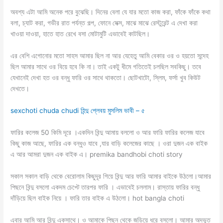
অবশ্য এটা আমি অনেক পরে বুঝেছি। দিনের বেলা যে যার মতো কাজ করা, ফাঁকে ফাঁকে কথা
বলা, চ্যাট করা, গভীর রাত পর্যন্ত গল্প, ফোনে সেক্স, মাঝে মাঝে রেস্টুরেন্ট এ দেখা করা
খাওয়া দাওয়া, হাতে হাত রেখে বসা মোটামুটি এভাবেই কাটছিল।
এর বেশি এগোনোর মতো সাহস আমার ছিল না আর যেহেতু আমি বেকার ওর ও হয়তো সন্দেহ
ছিল আমার সাথে ওর বিয়ে হবে কি না। তাই একটু ধীমে গতিতেই চলছিল সবকিছু। তবে
যেখানেই দেখা হত ওর বন্ধু ফারি ওর সাথে থাকতো। ছোটখাটো, স্লিম, ফর্সা খুব কিউট
দেখতে।
sexchoti chuda chudi হিন্দু প্লেবয় মুসলিম ভাবী – ৫
ফারির কলেজ 50 কিমি দূরে ।একদিন বিন্দু আমায় বললো ও আর ফারি ফারির কলেজ যাবে
কিছু কাজ আছে, ফারির এক বন্ধুও যাবে ,যার বাড়ি কলেজের কাছে । ওরা দুজন এক বাইক
এ আর আমরা দুজন এক বাইক এ। premika bandhobi choti story
সকাল সকাল বাড়ি থেকে বেরোলাম কিছুদূর গিয়ে বিন্দু আর ফারি আমার বাইকে উঠলো।আমার
পিছনে বিন্দু বসলো একদম চেপ্টে তারপর ফারি । এভাবেই চললাম। রাস্তায় ফারির বন্ধু
দাঁড়িয়ে ছিল বাইক নিয়ে । ফারি তার বাইক এ উঠলো। hot bangla choti
এবার আমি আর বিন্দু একসাথে। ও আমাকে পিছন থেকে জড়িয়ে ধরে বসলো। আমার অদ্ভুত