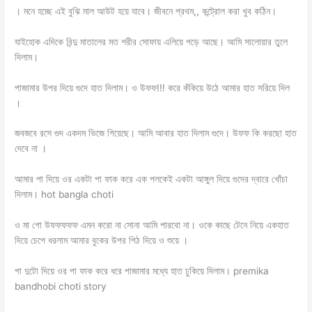
। মনে হচ্ছে এই বুঝি মাল আউট হয়ে যাবে। জীবনে প্রথম,, কন্ট্রোল করা খুব কঠিন।
যাইহোক এদিকে বিন্দু মাতালের মত শরীর সোফায় এলিয়ে পড়ে আছে। আমি সালোয়ার তুলে
দিলাম।
পাজামার উপর দিয়ে গুদে হাত দিলাম। ও উফফ!!! করে কঁকিয়ে উঠে আমার হাত সরিয়ে দিল
।
জবজবে রসে গুদ একদম ভিজে গিয়েছে। আমি আবার হাত দিলাম গুদে। উফফ কি করছো হাত
দেবে না ।
আমার পা দিয়ে ওর একটা পা ফাক করে এক পলকেই একটা আঙ্গুল দিয়ে গুদের দ্বারে খোঁচা
দিলাম। hot bangla choti
ও মা গো উফফফফফ এমন করো না সোনা আমি পারবো না। ওকে কাছে টেনে নিয়ে একহাত
দিয়ে চেপে ধরলাম আমার বুকের উপর পিঠ দিয়ে ও শুয়ে ।
পা দুটো দিয়ে ওর পা ফাক করে ধরে পাজামার মধ্যে হাত ঢুকিয়ে দিলাম। premika
bandhobi choti story