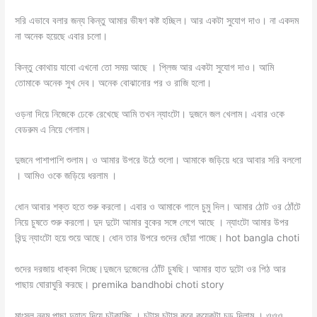
সরি এভাবে বলার জন্য কিন্তু আমার ভীষণ কষ্ট হচ্ছিল। আর একটা সুযোগ দাও। না একদম
না অনেক হয়েছে এবার চলো।
কিন্তু কোথায় যাবো এখনো তো সময় আছে । প্লিজ আর একটা সুযোগ দাও। আমি
তোমাকে অনেক সুখ দেব। অনেক বোঝানোর পর ও রাজি হলো।
ওড়না দিয়ে নিজেকে ঢেকে রেখেছে আমি তখন ন্যাংটো। দুজনে জল খেলাম। এবার ওকে
বেডরুম এ নিয়ে গেলাম।
দুজনে পাশাপাশি শুলাম। ও আমার উপরে উঠে শুলো। আমাকে জড়িয়ে ধরে আবার সরি বললো
। আমিও ওকে জড়িয়ে ধরলাম ।
ধোন আবার শক্ত হতে শুরু করলো। এবার ও আমাকে গালে চুমু দিল। আমার ঠোট ওর ঠোঁটে
নিয়ে চুষতে শুরু করলো। দুদ দুটো আমার বুকের সঙ্গে লেগে আছে । ন্যাংটো আমার উপর
বিন্দু ন্যাংটো হয়ে শুয়ে আছে। ধোন তার উপরে গুদের ছোঁয়া পাচ্ছে। hot bangla choti
গুদের দরজায় ধাক্কা দিচ্ছে।দুজনে দুজেনের ঠোঁট চুষছি। আমার হাত দুটো ওর পিঠ আর
পাছায় ঘোরাঘুরি করছে। premika bandhobi choti story
মাংসল নরম পাছা দুহাত দিয়ে চটকাচ্ছি । চটাস চটাস করে কয়েকটা চড় দিলাম । ওওও