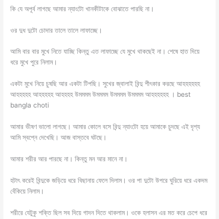
কি যে অপূর্ব লাগছে আমার ন্যাংটো খানকীটাকে বোঝাতে পারছি না।
ওর দুধ দুটো চোদার তালে তালে লাফাচ্ছে।
আমি বার বার মুখে নিতে যাচ্ছি কিন্তু এত লাফাচ্ছে যে মুখে থাকছেই না। শেষে হাত দিয়ে
ধরে মুখে পুরে নিলাম।
একটা মুখে নিয়ে চুষছি আর একটা টিপছি। সুখের জ্বালাই বিন্দু শীৎকার করছে আহহহহহহ
আহহহহহ আহহহহহ আহহহহ উমমমম উমমমম উমমমম উমমমম আহহহহহহ । best
bangla choti
আমার ভীষণ ভালো লাগছে। আমার কোলে বসে বিন্দু ন্যাংটো হয়ে আমাকে চুদছে এই দৃশ্য
আমি স্বপ্নে দেখেছি। আজ বাস্তবে ঘটছে।
আমার শরীর আর পারছে না। কিন্তু মন আর মানে না।
হটাৎ করেই বিন্দুকে জড়িয়ে ধরে বিছানায় ফেলে দিলাম। ওর পা দুটো উপরে ঘুরিয়ে ধরে একদম
বেঁকিয়ে নিলাম।
শরীরে যেটুকু শক্তি ছিল সব দিয়ে গাদন দিতে থাকলাম। ওকে হলাসন এর মত করে চেপে ধরে