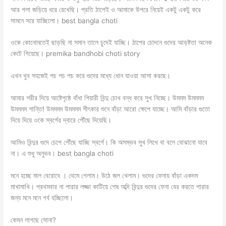
আর গলা জড়িয়ে ধরে রেখেছি। প্রতি ঠাপেই ও আমাকে উপরে নিয়েই একটু একটু করে
সামনে সরে যাচ্ছিলো। best bangla choti
ওকে কোনোমতেই ছাড়ছি না সমান তালে চুদেই যাচ্ছি। ঠাপের চোদনে গুদের আড়ষ্টতা অনেক
কেটে গিয়েছে। premika bandhobi choti story
এখন খুব সহজেই পচ পচ পচ করে গুদের মধ্যে ধোন যাওয়া আসা করছে।
আমার শরীর দিয়ে আষ্টেপৃষ্ঠে বাঁধা পিয়ারী বিন্দু চোখ বন্ধ করে সুখ নিচ্ছে। উমমম উমমমম
উমমমম শান্তি! উমমমম উমমমম শীৎকার শুনে বাঁড়া আরো ক্ষেপে যাচ্ছে। আমি বাঁড়ার গুতো
দিয়ে দিয়ে ওকে স্বর্গের দ্বারে পৌঁছে দিয়েছি।
আমিও বিন্দুর গুদে চেপে পৌঁছে যাচ্ছি স্বর্গে। কি অসম্ভব সুখ লিখে বা বলে বোঝানো যাবে
না। এ শুধু অনুভব। best bangla choti
মনে হচ্ছে মাল বেরোবে । থেমে গেলাম। উঠে জল খেলাম। গুদের ফেনায় বাঁড়া একদম
মাখামাখি। প্রথমবার না পারার লজ্জা কাটিয়ে শেষ অব্দি বিন্দুর গুদের ফেনা বের করতে পারার
জন্য মনে মনে গর্ব হচ্ছিলো।
কেমন লাগছে সোনা?