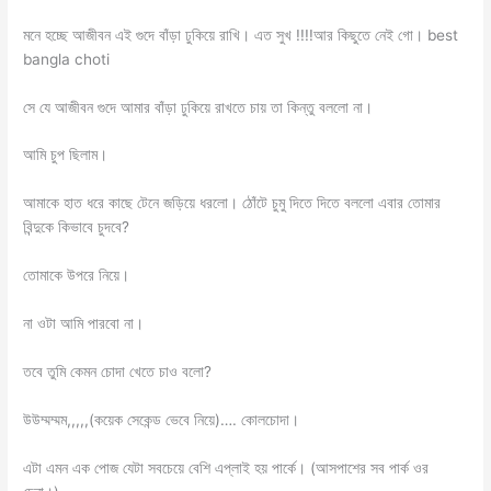
মনে হচ্ছে আজীবন এই গুদে বাঁড়া ঢুকিয়ে রাখি। এত সুখ !!!!আর কিছুতে নেই গো। best
bangla choti
সে যে আজীবন গুদে আমার বাঁড়া ঢুকিয়ে রাখতে চায় তা কিন্তু বললো না।
আমি চুপ ছিলাম।
আমাকে হাত ধরে কাছে টেনে জড়িয়ে ধরলো। ঠোঁটে চুমু দিতে দিতে বললো এবার তোমার
বিন্দুকে কিভাবে চুদবে?
তোমাকে উপরে নিয়ে।
না ওটা আমি পারবো না।
তবে তুমি কেমন চোদা খেতে চাও বলো?
উউম্মম্মম,,,,,(কয়েক সেকেন্ড ভেবে নিয়ে)…. কোলচোদা।
এটা এমন এক পোজ যেটা সবচেয়ে বেশি এপ্লাই হয় পার্কে। (আসপাশের সব পার্ক ওর