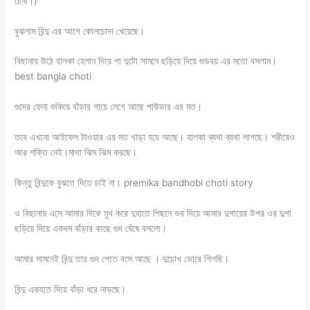
চেনা।)
বুঝলাম বিন্দু এর আগে কোলচোদা খেয়েছে।
বিছানায় উঠে হালকা হেলান দিয়ে পা দুটো সামনে ছড়িয়ে দিয়ে গুডবয় এর মতো বসলাম।
best bangla choti
গুদের ফেনা শুকিয়ে বাঁড়ার গায়ে লেগে আছে পাউডার এর মত।
তবে এখনো আইফেল টাওয়ার এর মত খাড়া হয়ে আছে। হালকা ব্যথা ব্যথা লাগছে। শরীরেও
আর শক্তি নেই।মাথা ঝিম ঝিম করছে।
কিন্তু বিন্দুকে বুঝতে দিতে চাই না। premika bandhobi choti story
ও বিছানায় এসে আমার দিকে মুখ করে দুহাতে পিছনে ভর দিয়ে আমার দুপায়ের উপর ওর দুপা
ছড়িয়ে দিয়ে একদম বাঁড়ার কাছে গুদ ঘেঁষে বসলো।
আমার সামনেই বিন্দু তার গুদ পেতে বসে আছে । দুচোখ ভোরে গিলছি।
বিন্দু একহাত দিয়ে বাঁড়া ধরে নাড়ছে।