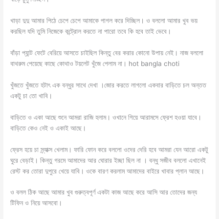
খাড়া দুদু আমার পিঠে চেপে চেপে আমাকে পাগল করে দিচ্ছিল। ও বললো আমার খুব ভয়
করছিল যদি তুমি নিজেকে কন্ট্রোল করতে না পারো তবে কি হবে তাই ভেবে।
বাঁড়া প্যান্ট ফেটে বেরিয়ে আসতে চাইছিল কিন্তু বের করার কোনো উপায় নেই। নাজ বললো
বাথরুম পেয়েছে কাছে কোথাও টয়লেট খুঁজে পেলাম না। hot bangla choti
খুঁজতে খুঁজতে হটাৎ এক বন্ধুর সাথে দেখা ।জোর করতে লাগলো একবার বাড়িতে চল অন্তত
একটু চা তো খাবি।
বাড়িতে ও একা আছে শুনে আমরা রাজি হলাম। ওখানে গিয়ে আরামসে ফ্রেশ হওয়া যাবে।
বাড়িতে কেও নেই ও একাই আছে।
ফ্রেস হয়ে চা স্ন্যাক্স খেলাম। ফারি ফোন করে বললো ওদের দেরি হবে আমরা যেন আরো একটু
ঘুরে বেড়াই। কিন্তু গরমে আমাদের আর ঘোরার ইচ্ছা ছিল না । বন্ধু সজীব বললো এখানেই
রেস্ট কর তোরা দুপুরে খেয়ে যাবি। ওকে বারণ করলাম আমাদের বাইরে খাবার প্লান আছে।
ও বলল ঠিক আছে আমার খুব গুরুত্বপূর্ণ একটা কাজ আছে করে আসি আর তোদের জন্য
টিফিন ও নিয়ে আসবো।