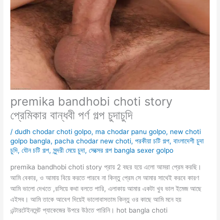
premika bandhobi choti story
প্রেমিকার বান্ধবী পর্ণ গল্প চুদাচুদি
/
dudh chodar choti golpo
,
ma chodar panu golpo
,
new choti
golpo bangla
,
pacha chodar new choti
,
পরকীয়া চটি গল্প
,
বাংলাদেশী চুদা
চুদি
,
যৌন চটি গল্প
,
সুন্দরী মেয়ে চুদা
,
সেক্সের গল্প bangla sexer golpo
premika bandhobi choti story প্রায় 2 বছর হয়ে এলো আমরা প্রেম করছি।
আমি বেকার, ও আমায় বিয়ে করতে পারবে না কিন্তু প্রেম সে আমার সাথেই করবে কারণ
আমি ভালো দেখতে ,রসিয়ে কথা বলতে পারি, এলাকায় আমার একটা খুব ভাল ইমেজ আছে
এইসব। আমি তাকে আবেগ দিয়েই ভালোবাসতাম কিন্তু ওর কাছে আমি মনে হয়
এন্টারটেইনমেন্ট প্যাকেজের উপরে উঠতে পারিনি। hot bangla choti