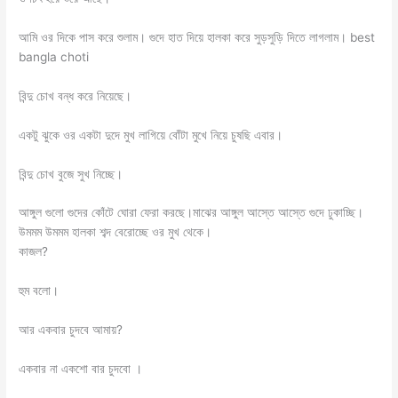
আমি ওর দিকে পাস করে শুলাম। গুদে হাত দিয়ে হালকা করে সুড়সুড়ি দিতে লাগলাম। best
bangla choti
বিন্দু চোখ বন্ধ করে নিয়েছে।
একটু ঝুকে ওর একটা দুদে মুখ লাগিয়ে বোঁটা মুখে নিয়ে চুষছি এবার।
বিন্দু চোখ বুজে সুখ নিচ্ছে।
আঙ্গুল গুলো গুদের কোঁটে ঘোরা ফেরা করছে।মাঝের আঙ্গুল আস্তে আস্তে গুদে ঢুকাচ্ছি।
উমমম উমমম হালকা শব্দ বেরোচ্ছে ওর মুখ থেকে।
কাজল?
হুম বলো।
আর একবার চুদবে আমায়?
একবার না একশো বার চুদবো ।