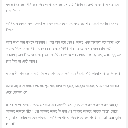
দুহাত দিয়ে ওর পিঠে ভার দিয়ে আছি বলে ওর দুধ দুটো বিছানায় চেপ্টে আছে । লাগছে এত
চাপ দিও না।
আমি তার কোনো কথা শুনবো না। গুদ থেকে ধোন বের করে ওর পাছা চেপে ধরলাম। কামড়
দিলাম।
আটা মাখা করে মাখতে লাগলাম। পাছা লাল হয়ে গেল। আমার এমন অবস্থা মনে হচ্ছে ওকে
কামড়ে গিলে খেয়ে নিই। একবারে শেষ করে দিই। পাছা ছেড়ে আবার গুদে ধোন সেট
করলাম। ঠাপ দিতে থাকলাম। আর পারছি না গো আমার লাগছে। গুদ জ্বলছে এবার দুদু এত
চাপ দিয়ে না ফেটে যাবে।
যাক মাগী আজ তোকে এই বিছানায় শেষ করবো এই বলে ঠাপের গতি আরো বাড়িয়ে দিলাম ।
ঘরময় শুধু পচাৎ পপচাৎ পচ পচ শব্দ সেই সাথে আহহহহ আহহহহ আহহহ বোকাচোদা আমাকে
মেরে ফেললো গো।
মা গো দেখো তোমার মেয়েকে কেমন করে ন্যাংটো করে চুদছে গোওওও ওওও ওওও আহহহ
আহহহ আমাকে বাঁচাও গো আহহহ আহহ কি মজা গো আহহহ আহহহ আহহহ আরো জোরে
বাবু আরো জোরে আহহহ আহহহ। আমি সব শক্তি দিয়ে বিন্দুর গুদ মারছি । hot bangla
choti