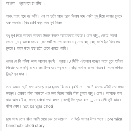
লাগলো। প্রানপনে ঠাপাচ্ছি ।
পচাৎ পচাৎ শব্দে ঘর ভর্তি। ওর পা দুটো ঘাড়ে তুলে নিলাম গুদে একটা চুমু দিয়ে আবার চুদতে
শুরু করলাম। বিন্দু চোখ বন্ধ করে সুখ নিচ্ছে।
শুধু মুখ দিয়ে আহহহ আহহহ উমমম উমমম আহহহহহহ করছে। চোদ বাবু,, জোরে আরো
জোরে ,,বাবু আরো জোরে ,,গুদ ফাটিয়ে দাও আমার বাবু চোদ বাবু।বাবু সর্বশক্তি দিয়ে গুদ
চুদছে। মাঝে মাঝে দুদু দুটো চেপে খামচে ধরছি।
গুদের যে কি মহিমা আজ ভালোই বুঝছি। প্রায় 10 মিনিট এইভাবে যন্ত্রের মতো চুদে হাপিয়ে
গিয়েছি ওকে জড়িয়ে ধরে ওর উপর শুয়ে পড়লাম । বাঁড়া এখনো গুদের ভিতর। কেমন লাগছে
বিন্দু? খুব মজা ।
তবে আমার ছোট গুদে অতবড় বাড়া ঢুকছে কি করে বুঝছি না । আমি বললাম এটাই তো গুদের
মহত্ত্ব। তোমার বাঁড়া আমাকে এত মজা দিচ্ছে আমি বাঁড়া চুষবো বাবু। চোষ। আমাকে গাল
দাও আমার ইচ্ছা করছে নোংরা কথা বলতে। একটু ইতস্তত করে ,,, চোষ মাগী তুই আমার
বাঁড়া চোষ। hot bangla choti
চুষে আজ তোর বাঁড়া আমি খেয়ে নেব বোকাচোদা। ও উঠে আমার উপর শুলো। premika
bandhobi choti story