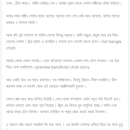
ওকে , ঠিক আছে। সজীব বেরিয়ে গেল। আমরা দুজন থেকে গেলাম সজীবের ফাঁকা বাড়িতে।
যাবার সময় সজীব গেটের কাছে আস্তে আস্তে বলে গেল দেরি করে আসবো, খাটের পাশের
ড্রয়ার এ কনডম আছে।
আজ যদি তুই লাগাতে না পারিস তোকে কিন্তু মারবো। আমি প্রচন্ড আনন্দ আর ভয় নিয়ে
ভেতরে গেলাম। বিন্দু ড্রইং এ বসেছিল। বললো চলে গেলেই ভালো হতো। hot bangla
choti
আমার কেমন কেমন লাগছে। ওকে আশ্বস্ত করলাম।একদম পাস ঘেসে বসলাম। ওর হাত
নিয়ে খেলা করছিলাম। premika bandhobi choti story
আর একটা হাত ওর ঘাড়ে রাখলাম। ভয় পাচ্ছিলাম। কিন্তু ইচ্ছাও ভীষণ করছিল। ঠিক
করলাম আজ যে ভাবেই হোক এই মেয়েকে প্রাক্টিক্যালি চুদবো।
ফোনে সেক্স করে করে হাপিয়ে উঠেছি। থেমে থাকা সম্পর্ককে একটা নতুন গতি দিতেই হবে।
ভাবতে ভাবতে ধোন খাড়া হয়ে গিয়েছে। জিন্স এর ভিতর খুব অসুবিধা হচ্ছে। আমি ওকে
আরো কাছে টেনে নিলাম। আসতে চাইছিল না প্রায় জোর করেই কাছে টানলাম।
ও হয়তো আঁচ করতে পারছিল কি হতে পারে । ওর মাথাটা সোফায় এলিয়ে দিয়ে ওর গালে চুমু