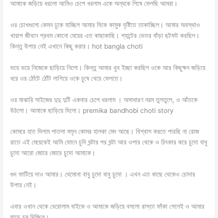
আমাকে জড়িয়ে ধরলো আমিও চেপে ধরলাম একে অন্যকে পিষে ফেলছি আমরা।
ওর চোখগুলো কেমন ঢুকে যাচ্ছিল আমার দিকে কামুক দৃষ্টিতে তাকাচ্ছিল। আমার অবস্থাও
খারাপ জীবনে প্রথম কোনো মেয়ের এত কাছাকাছি। প্যান্টের ভেতর বাঁড়া ছটফট করছিল।
কিন্তু উপায় নেই এখানে কিছু করার। hot bangla choti
ভয়ে ভয়ে নিজেকে ছাড়িয়ে নিলো। কিন্তু আমার খুব ইচ্ছা করছিল ওকে আর কিছুক্ষন জড়িয়ে
ধরে ওর ঠোঁটে ঠোঁট লাগিয়ে ওকে চুষে খেয়ে ফেলতে।
ওর মাঝারি সাইজের দুদু দুটি একবার চেপে ধরলাম । অসাধারণ নরম তুলতুলে, ও আঁতকে
উঠলো। আমাকে ছাড়িয়ে দিলো। premika bandhobi choti story
কোমরে হাত দিলাম পাতলা মসৃন কোমর হালকা মেদ আছে। বিশ্বাস করতে পারছি না রোজ
রাতে এই মেয়েকেই আমি ফোনে চুদি ঘন্টার পর ঘন্টা আর ওপার থেকে ও চিৎকার করে চুদো বাবু
চুদো আরো জোরে জোরে চুদো আমাকে।
গুদ ফাটিয়ে দাও আমার। থেমোনা বাবু চুদো বাবু চুদো । এখন এত কাছে থেকেও চোদার
উপায় নেই।
এবার ওখান থেকে বেরোলাম বাইকে ও আমাকে জড়িয়ে বসলো রাস্তা ফাঁকা পেলেই ও আমার
ঘাড়ে চুমু দিচ্ছিল।