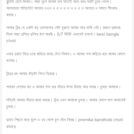
মুন্ডিটা ঠেসে দিলাম। পাছা তুলে হালকা চাপ দিতেই পচাৎ করে সবটা ঢুকে গেলো।
আহহহহহ শান্তি!!!! আহহহ ওওও ও ও ও ও ও ও ও ও ও আহহহ ও সমানে শীৎকার
করছে।
আমার বিন্দু যে একটা বড় চোদনখোর সেটা বুঝতে আমার আর বাকি নেই। দুজনে দুজনের
দিকে পাছা দুলিয়ে দুলিয়ে ঠাপ মারছি। 5/7 মিনিট এভাবেই চললো। best bangla
choti
এবার দুহাত দিয়ে ওকে জড়িয়ে কাছে টেনে নিলাম। ও আমার গলা জড়িয়ে ধরে আমার কোলে
বসেছে।
বিন্দুর গুদ আমার বাঁড়াটা গিলে নিয়েছে।
পাক্কা বেশ্যার মত ও আমার গলা ধরে বাঁড়ার উপর উঠছে আর বসছে। চুদছে আমাকে।
সত্যিই আমার বাঁড়ায় ব্যথা করছে। বিন্দু এখন আমাকে চুদছে। আমার কোলে বসে আমাকেই
চুদছে।
দুহাত পিছনে করে তুলে ও ওর খোলা চুল বেঁধে নিচ্ছে। premika bandhobi choti
story