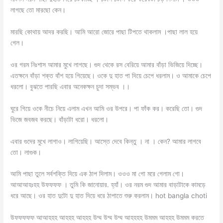
লাগছে তো মারছো কেন।
মারছি কোথায় আদর করছি। আমি আরো জোরে পাছা টিপতে থাকলাম ।পাছা লাল হয়ে
গেল।
ওর গরম নিঃশাস আমার মুখে লাগছে। গুদ থেকে রস বেরিয়ে আমার বাঁড়া ভিজিয়ে দিচ্ছে।
এতক্ষনে বাঁড়া শক্ত বাঁশ হয়ে গিয়েছে। ওকে দু হাত পা দিয়ে চেপে ধরলাম। ও আমাকে চেপে
ধরলো। বুঝতে পারছি এবার অনেকক্ষন চুদা সম্ভব ।।
ঘুরে গিয়ে ওকে নীচে নিয়ে এলাম এখন আমি ওর উপরে। পা ফাঁক কর। করেছি তো। গুদ
ভিজে জবজব করছে। বাঁড়াটা ধরো। ধরলো।
এবার গুদের মুখে লাগাও। লাগিয়েছি। আস্তে দেবে কিন্তু । না । কেন? আমার লাগবে
তো। লাগুক।
আমি পাছা তুলে সর্বশক্তি দিয়ে এক ঠাপ দিলাম। ওওও মা গো মরে গেলাম গো।
আআআহঃহহ উফফফফ । তুমি কি জানোয়ার. হ্যাঁ। ওর নরম গুদ আমার বাড়াটাকে কামড়ে
ধরে আছে। ওর হাত দুটো দু হাত দিয়ে ধরে ঠাপাতে শুরু করলাম। hot bangla choti
উফফফফফ আআহহহ আহহহ আহহহ উম্ম উম্ম উম্ম আহহহহ উমমম আহহহ উমমম করতে