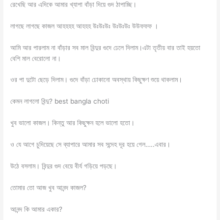
রেখেছি আর এদিকে আমার খ্যাপা বাঁড়া দিয়ে গুদ ঠাপাচ্ছি।
লাগছে লাগছে কাজল আহহহহ আহহহ উঃউঃউঃ উঃউঃউঃ উউফফফ ।
আমি আর পারলাম না বাঁড়ার সব মাল বিন্দুর গুদে ঢেলে দিলাম।এটা তৃতীয় বার তাই হয়তো
বেশি মাল বেরোলো না।
ওর পা দুটো ছেড়ে দিলাম। গুদে বাঁড়া ঢোকানো অবস্থায় কিছুক্ষণ শুয়ে থাকলাম।
কেমন লাগলো বিন্দু? best bangla choti
খুব ভালো কাজল। কিন্তু আর কিছুক্ষন হলে ভালো হতো।
ও যে আগে চুদিয়েছে সে ব্যাপারে আমার সব সন্দেহ দূর হয়ে গেল…..এবার।
উঠে বসলাম। বিন্দুর গুদ বেয়ে বীর্য গড়িয়ে পড়ছে।
তোমার তো আজ খুব আনন্দ কাজল?
আনন্দ কি আমার একার?