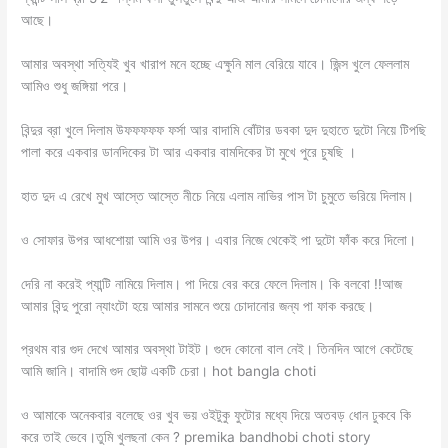
আছে।
আমার অবস্থা সত্যিই খুব খারাপ মনে হচ্ছে এক্ষুনি মাল বেরিয়ে যাবে। জিন্স খুলে ফেললাম
আমিও শুধু জঙ্গিয়া পরে।
বিন্দুর ব্রা খুলে দিলাম উফফফফফ ফর্সা আর বাদামি বোঁটার ডবকা দুদ দুহাতে দুটো নিয়ে টিপছি
পালা করে একবার ডানদিকের টা আর একবার বামদিকের টা মুখে পুরে চুষছি ।
হাত দুদ এ রেখে মুখ আস্তে আস্তে নীচে নিয়ে এলাম নাভির পাস টা চুমুতে ভরিয়ে দিলাম।
ও সোফার উপর আধশোয়া আমি ওর উপর। এবার নিজে থেকেই পা দুটো ফাঁক করে দিলো।
দেরি না করেই প্যান্টি নামিয়ে দিলাম। পা দিয়ে বের করে ফেলে দিলাম। কি বলবো !!আজ
আমার বিন্দু পুরো ন্যাংটো হয়ে আমার সামনে শুয়ে চোদানোর জন্য পা ফাক করছে।
প্রথম বার গুদ দেখে আমার অবস্থা টাইট। গুদে কোনো বাল নেই। তিনদিন আগে কেটেছে
আমি জানি। বাদামি গুদ ছোট্ট একটি চেরা। hot bangla choti
ও আমাকে অনেকবার বলেছে ওর খুব ভয় ওইটুকু ফুটোর মধ্যে দিয়ে অতবড় ধোন ঢুকবে কি
করে তাই ভেবে।তুমি খুলছনা কেন ? premika bandhobi choti story