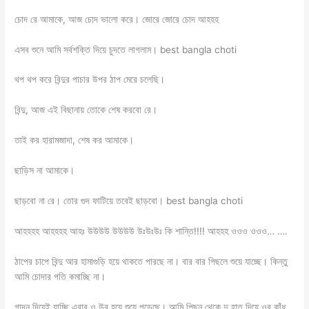
চোদ রে আমাকে, আজ চোদ ভালো করে। জোরে জোরে চোদ আহহহ
এসব শুনে আমি সর্বশক্তি দিয়ে চুদতে লাগলাম। best bangla choti
থপ থপ করে বিন্দুর পাচার উপর ঠাপ মেরে চলেছি।
বিন্দু, আজ এই বিছানায় তোকে শেষ করবো রে।
তাই কর হারামজাদা, শেষ কর আমাকে।
ছাড়িস না আমাকে।
ছাড়বো না রে। তোর গুদ ফাটিয়ে তবেই ছাড়বো। best bangla choti
আহহহহ আহহহহ আহঃ উউউউ উউউউ উঃউঃউঃ কি শান্তি!!!! আহহহ ওওও ওওও… ….
ঠাপের চাপে বিন্দু আর হামাগুড়ি হয়ে থাকতে পারছে না। বার বার পিছলে শুয়ে যাচ্ছে। কিন্তু
আমি চোদার গতি কমাচ্ছি না।
গাদন দিয়েই যাচ্ছি এবার ও উবু হয়ে শুয়ে পড়েছে। আমি পিছন থেকে দু হাত দিয়ে ওর কাঁধ