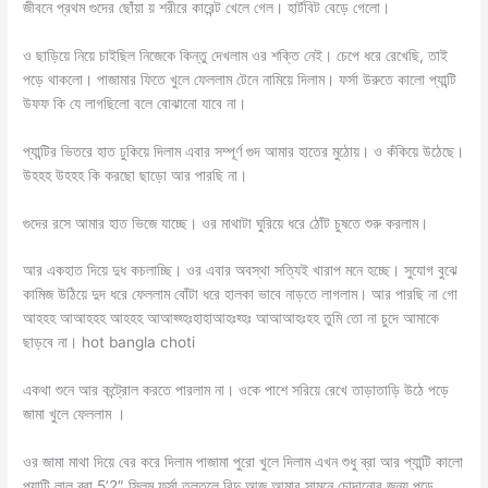
জীবনে প্রথম গুদের ছোঁয়া য় শরীরে কারেন্ট খেলে গেল। হার্টবিট বেড়ে গেলো।
ও ছাড়িয়ে নিয়ে চাইছিল নিজেকে কিন্তু দেখলাম ওর শক্তি নেই। চেপে ধরে রেখেছি, তাই
পড়ে থাকলো। পাজামার ফিতে খুলে ফেললাম টেনে নামিয়ে দিলাম। ফর্সা উরুতে কালো প্যান্টি
উফফ কি যে লাগছিলো বলে বোঝানো যাবে না।
প্যান্টির ভিতরে হাত ঢুকিয়ে দিলাম এবার সম্পূর্ণ গুদ আমার হাতের মুঠোয়। ও কঁকিয়ে উঠেছে।
উহহহ উহহহ কি করছো ছাড়ো আর পারছি না।
গুদের রসে আমার হাত ভিজে যাচ্ছে। ওর মাথাটা ঘুরিয়ে ধরে ঠোঁট চুষতে শুরু করলাম।
আর একহাত দিয়ে দুধ কচলাচ্ছি। ওর এবার অবস্থা সত্যিই খারাপ মনে হচ্ছে। সুযোগ বুঝে
কামিজ উঠিয়ে দুদ ধরে ফেললাম বোঁটা ধরে হালকা ভাবে নাড়তে লাগলাম। আর পারছি না গো
আহহহ আআহহহ আহহহ আআহ্হ্হঃহাহাআহঃহ্হঃ আআআহঃহহ তুমি তো না চুদে আমাকে
ছাড়বে না। hot bangla choti
একথা শুনে আর কন্ট্রোল করতে পারলাম না। ওকে পাশে সরিয়ে রেখে তাড়াতাড়ি উঠে পড়ে
জামা খুলে ফেললাম ।
ওর জামা মাথা দিয়ে বের করে দিলাম পাজামা পুরো খুলে দিলাম এখন শুধু ব্রা আর প্যান্টি কালো
প্যান্টি লাল ব্রা 5’2″ স্লিম ফর্সা তুলতুলে বিন্দু আজ আমার সামনে চোদানোর জন্য পড়ে