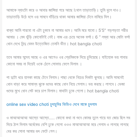
আমাকে ন্যাংটো করে ও আবার জাঙ্গিয়া পরে আছে !খোল তাড়াতাড়ি। তুমি খুলে দাও।
তাড়াতাড়ি উঠে বসে ওর সামনে দাঁড়িয়ে থাকা আমার জাঙ্গিয়া টেনে নামিয়ে দিল।
বাব্বা আমি পারবো না এটা ঢুকবে না আমার গুদে। আমি মরে যাবো। 5’5″ গড়পড়তা শরীর
আমার । মেদ ভুঁড়ি কোনোটাই নেই। নাজ এর চেয়ে অনেক ফর্সা। 6 ” লম্বা আর মোটা ফর্সা
ধোন দেখে বিন্দু যেমন উত্তেজিত তেমনি ভীত। hot bangla choti
তবে আমার সন্দেহ আছে ও এর আগেও ওর প্রেমিককে দিয়ে চুদিয়েছে। যাইহোক ভয় পাবার
কোনো সময় না দিয়েই ওকে ঠেলে সোফায় ফেলে দিলাম ।
পা দুটো ধরে হালকা কাছে টেনে নিলাম। পাছা থেকে নিচের দিকটা ঝুলছে। আমি সামনেই
ধোন খাড়া করে সামান্য ঝুকে গুদের কাছে ধোন নিয়ে গেলাম। ভয় করছে। লাগবে। ভেজা
গুদের মুখে ধোন সেট করে চাপ দিলাম। মাথাটা ঢুকে গেলো। hot bangla choti
online sex video choti চুদাচুদির ভিডিও দেখে মাকে চুদলাম
ও মাআআআআ আস্তে আস্তে….. কোনো কথা না শুনে কোমর তুলে গায়ে যত জোর ছিল সব
দিয়ে ঠাপ দিলাম অর্ধেকের বেশি ঢুকে গেলো ওওও মাআআআআ মরে গেলাম ও লাগছে লাগছে
বের কর সোনা আমার গুদ ফেটে গেল।