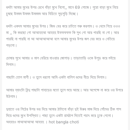
গুদটা আমার মুখের উপর রেখে বাঁড়া মুখে নিলো,, মানে 69 পোজে। পুরো বাড়া মুখে নিয়ে
চুষছে উমমম উমমম উমমমম আর বিচিতে সুড়সুড়ি দিচ্ছে।
গুদটা একদম আমার মুখের উপর। জিভ বের করে চাটতে শুরু করলাম। ও থেমে গিয়ে ওওও
মা ,, কি করছো গো আআহহআ আহহহ উফফফফফ কি সুখ গো আর পারছি না গো। আর
পারছি না পারছি না আ আআআআআ বলে আমার মুখের উপর জল বের করে ও নেতিয়ে
পড়লো।
চোষার সুখে আমার ও মাল বেরিয়ে যাওয়ার জোগাড়। তাড়াতাড়ি ওকে উপুড় করে শুইয়ে
দিলাম।
পাছাটা তোল মাগী। ও তুলে ধরলো আমি একটা বালিশ গুদের নীচে দিয়ে দিলাম।
আমার ন্যাংটো বিন্দু পাছাটা পাহাড়ের মতো তুলে শুয়ে আছে। আর অপেক্ষে না করে ওর উপরে
উঠলাম।
দুহাতে ওর পিঠের উপর ভর দিয়ে আমার ঠাটানো বাঁড়া দুই উরুর মাজ দিয়ে পোঁদের ঠিক পাস
দিয়ে গুদের মুখে উপস্থিত। পাছা তুলে একটা রামঠাপ দিতেই পচাৎ করে ঢুকে গেলো।
অহহহও মাআআআআ আহহহ । hot bangla choti