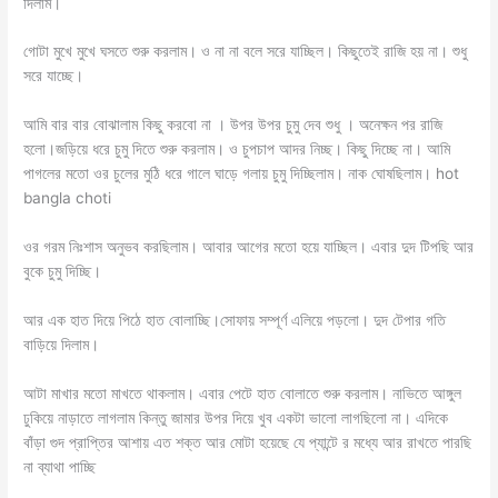
দিলাম।
গোটা মুখে মুখে ঘসতে শুরু করলাম। ও না না বলে সরে যাচ্ছিল। কিছুতেই রাজি হয় না। শুধু
সরে যাচ্ছে।
আমি বার বার বোঝালাম কিছু করবো না । উপর উপর চুমু দেব শুধু । অনেক্ষন পর রাজি
হলো।জড়িয়ে ধরে চুমু দিতে শুরু করলাম। ও চুপচাপ আদর নিচ্ছ। কিছু দিচ্ছে না। আমি
পাগলের মতো ওর চুলের মুঠি ধরে গালে ঘাড়ে গলায় চুমু দিচ্ছিলাম। নাক ঘোষছিলাম। hot
bangla choti
ওর গরম নিঃশাস অনুভব করছিলাম। আবার আগের মতো হয়ে যাচ্ছিল। এবার দুদ টিপছি আর
বুকে চুমু দিচ্ছি।
আর এক হাত দিয়ে পিঠে হাত বোলাচ্ছি।সোফায় সম্পূর্ণ এলিয়ে পড়লো। দুদ টেপার গতি
বাড়িয়ে দিলাম।
আটা মাখার মতো মাখতে থাকলাম। এবার পেটে হাত বোলাতে শুরু করলাম। নাভিতে আঙ্গুল
ঢুকিয়ে নাড়াতে লাগলাম কিন্তু জামার উপর দিয়ে খুব একটা ভালো লাগছিলো না। এদিকে
বাঁড়া গুদ প্রাপ্তির আশায় এত শক্ত আর মোটা হয়েছে যে প্যান্টে র মধ্যে আর রাখতে পারছি
না ব্যাথা পাচ্ছি