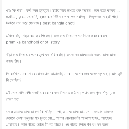
ওহঃ কি পাছা। ফর্সা নরম তুলতুলে। দুহাত দিয়ে মাখতে শুরু করলাম। মনে হচ্ছে কামড়ে…,
চেটে… , চুষে… খেয়ে নি, ধ্বংস করে দিই ওর পাছা গুদ সবকিছু। কিছুক্ষনের মধ্যেই পাছা
টকটকে লাল করে ফেললাম। best bangla choti
এদিকে বাঁড়া শক্ত রড হয়ে গিয়েছে। গুদে হাত দিয়ে দেখলাম ভিজে জবজব করছে।
premika bandhobi choti story
বাঁড়া হাত দিয়ে ধরে গুদের মুখে ঘষা ঘষি করছি। ওওও আঃআঃআঃআঃ ওওও আআআআ
করছে বিন্দু।
কি করছিস ঢোকা না রে বোকাচোদা তাড়াতাড়ি ঢোকা। আমার গুদে আগুন জ্বলছে। আর তুই
ঘি ঢালছিস?
এই নে খানাকি মাগী বলেই ওর কোমর ধরে দিলাম এক ঠাপ। পচাৎ করে পুরো বাঁড়া ঢুকে
গেলো গুদে।
ওওও মাআআআআআ গো কি শান্তি… গো, মা.. আআআআ.. গো.. তোমার আদরের
মেয়েকে কেমন কুকুরের মত চুদছে গো… আমার বোকাচোদটা আআআহঃহহ.. আহহহহ
..আহহহ। আমি গায়ের জোরে ঠাপিয়ে যাচ্ছি। ওর পাছার উপরে থপ থপ শব্দ হচ্ছে।