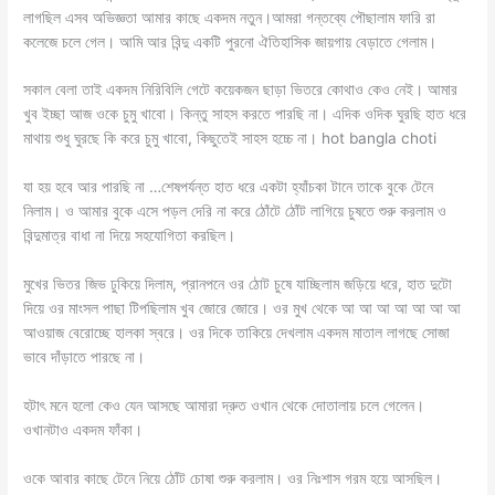
লাগছিল এসব অভিজ্ঞতা আমার কাছে একদম নতুন।আমরা গন্তব্যে পৌছালাম ফারি রা
কলেজে চলে গেল। আমি আর বিন্দু একটি পুরনো ঐতিহাসিক জায়গায় বেড়াতে গেলাম।
সকাল বেলা তাই একদম নিরিবিলি গেটে কয়েকজন ছাড়া ভিতরে কোথাও কেও নেই। আমার
খুব ইচ্ছা আজ ওকে চুমু খাবো। কিন্তু সাহস করতে পারছি না। এদিক ওদিক ঘুরছি হাত ধরে
মাথায় শুধু ঘুরছে কি করে চুমু খাবো, কিছুতেই সাহস হচ্চে না। hot bangla choti
যা হয় হবে আর পারছি না …শেষপর্যন্ত হাত ধরে একটা হ্যাঁচকা টানে তাকে বুকে টেনে
নিলাম। ও আমার বুকে এসে পড়ল দেরি না করে ঠোঁটে ঠোঁট লাগিয়ে চুষতে শুরু করলাম ও
বিন্দুমাত্র বাধা না দিয়ে সহযোগিতা করছিল।
মুখের ভিতর জিভ ঢুকিয়ে দিলাম, প্রানপনে ওর ঠোট চুষে যাচ্ছিলাম জড়িয়ে ধরে, হাত দুটো
দিয়ে ওর মাংসল পাছা টিপছিলাম খুব জোরে জোরে। ওর মুখ থেকে আ আ আ আ আ আ আ
আওয়াজ বেরোচ্ছে হালকা স্বরে। ওর দিকে তাকিয়ে দেখলাম একদম মাতাল লাগছে সোজা
ভাবে দাঁড়াতে পারছে না।
হটাৎ মনে হলো কেও যেন আসছে আমারা দ্রুত ওখান থেকে দোতালায় চলে গেলেন।
ওখানটাও একদম ফাঁকা।
ওকে আবার কাছে টেনে নিয়ে ঠোঁট চোষা শুরু করলাম। ওর নিঃশাস গরম হয়ে আসছিল।