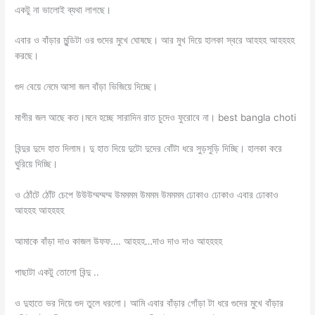
একটু না ভালোই ব্যথা লাগছে।
এবার ও বাঁড়ার মুন্ডিটা ওর গুদের মুখে ঘোষছে। আর মুখ দিয়ে হালকা স্বরে আহহহ আহহহহ
করছে।
গুদ বেয়ে নেমে আসা জল বাঁড়া ভিজিয়ে দিচ্ছে।
মাগীর জল আছে কত।মনে হচ্ছে সারাদিন রাত চুদেও ফুরোবে না। best bangla choti
বিন্দুর দুদে হাত দিলাম। দু হাত দিয়ে দুটো দুদের বোঁটা ধরে সুড়সুড়ি দিচ্ছি। হালকা করে
ঘুরিয়ে দিচ্ছি।
ও ঠোঁটে ঠোঁট চেপে উউউম্মম্মম্ম উমমমম উমমম উমমমম ঢোকাও ঢোকাও এবার ঢোকাও
আহহহ আহহহহ
আমাকে বাঁড়া দাও কাজল উফফ…. আহহহ…দাও দাও দাও আহহহহ
পাছাটা একটু তোলো বিন্দু ..
ও দুহাতে ভর দিয়ে গুদ তুলে ধরলো। আমি এবার বাঁড়ার গোঁড়া টা ধরে গুদের মুখে বাঁড়ার