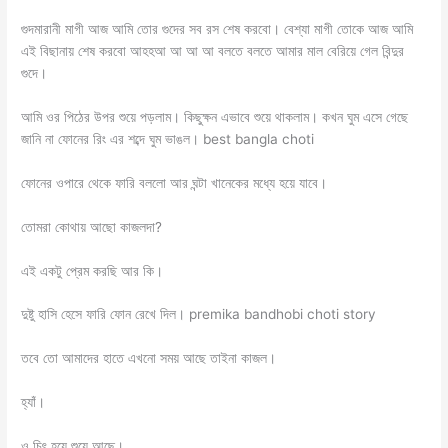
গুদমারানী মাগী আজ আমি তোর গুদের সব রস শেষ করবো। বেশ্যা মাগী তোকে আজ আমি
এই বিছানায় শেষ করবো আহহআ আ আ আ বলতে বলতে আমার মাল বেরিয়ে গেল বিন্দুর
গুদে।
আমি ওর পিঠের উপর শুয়ে পড়লাম। কিছুক্ষন এভাবে শুয়ে থাকলাম। কখন ঘুম এসে গেছে
জানি না ফোনের রিং এর শব্দে ঘুম ভাঙল। best bangla choti
ফোনের ওপারে থেকে ফারি বললো আর ঘন্টা খানেকের মধ্যে হয়ে যাবে।
তোমরা কোথায় আছো কাজলদা?
এই একটু প্রেম করছি আর কি।
দুষ্টু হাসি হেসে ফারি ফোন রেখে দিল। premika bandhobi choti story
তবে তো আমাদের হাতে এখনো সময় আছে তাইনা কাজল।
হ্যাঁ।
ও চিৎ হয়ে শুয়ে আছে।