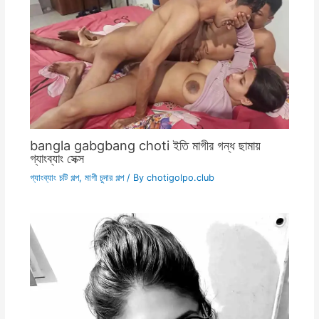
bangla gabgbang choti ইতি মাগীর গন্ধ ছামায়
গ্যাংব্যাং সেক্স
গ্যাংব্যাং চটি গল্প
,
মাগী চুদার গল্প
/ By
chotigolpo.club