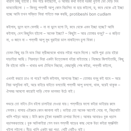
খারাপ কিছু হইবো। শুভ পরে কইছিলো, ও আমার কথা শুইনা দরজা খুইলা ভো দৌড় দিব
ভাবতেছিলো । – কিন্তু পল্লবী আপু কোন বিচলিত না হয়ে কইলো, হু, কবে থেকে এই ইচ্ছা
হচ্ছে আমি তখন সম্বিত ফিরা পাইতে শুরু করছি, protibeshi bon cudlam
কইলাম, ভুলে বলে ফেলছি – না না ভুলে বলো নি, কবে থেকে এমন ইচ্ছা হচ্ছে? আমি
কইলাম, বেশ কিছুদিন হইলো – অনেক ইচ্ছা? – কিছুটা – আর তোমার বন্ধু? – ও জড়িত
না, ও জানে না – পল্লবী আপু মুখ ঘুরাইয়া ডাল নামাইলেন চুলা থিকা।
তেমন কিছু হয় নি ভাব নিয়া ফ্রীজথেকে খাবার লইয়া গরমে দিলো। আমি পুরা চোর হইয়া
দাড়াইয়া আছি। শিরদাড়া দিয়া একটা উত্তেজনা বইয়া যাইতাছে। নিজেরে জিগাইতাছি, কিছু
কি হইবো নাকি – খাবার গুলা টেবিলে বিছায়া, মোছামুছি শেষ কইরা, পল্লবী কইলো,
এখনই করতে চাও না পরে? আমি কইলাম, আপনের ইচ্ছা – তোমার বন্ধু কই যাবে – অরে
নিয়া অসুবিধা নাই, অরে বাইরে যাইতে বলতেছি পল্লবী আপু বললো, থাক, ঘরেই থাকুক –
ঐসময় আমগো কারোই দাড়ি গোফ ভালমত উঠে নাই।
শুভরে তো নাইন টেন বইলা চালাইয়া দেওয়া যায়। পল্লবীরে ফলো কইরা ভাইয়ার রুমে
গেলাম। বাসায় এইরুমে কোন জানালা নাই। ভাইয়া তো অনেক আগেই গেছে গা, বিছানাটা
খালি পইড়া আছে। উনি রুমে ঢুইকা দরজাটা চাপায়া দিলো। আমার আবারও বুক ধড়াস
ধড়াসকরতাছে। বুক আটকাইয়া গেল যখন পল্লবী ঘাড়ের কাছ থেকে উচা কইরা ম্যাক্সিটা
খুইলা লইলো। নীচে খালি একটা ব্রা পড়া, পেন্টি লেন্টিও নাই।