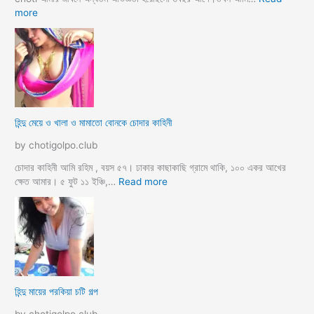
ল্প
:
more
হি
ন্দু
ম্যা
নে
জা
র
মা
হিন্দু মেয়ে ও খালা ও মামাতো বোনকে চোদার কাহিনী
লি
কে
by chotigolpo.club
র
ধা
চোদার কাহিনী আমি রহিম , বয়স ৫৭। ঢাকার কাছাকাছি গ্রামে থাকি, ১০০ একর আখের
র্মি
:
ক্ষেত আমার। ৫ ফুট ১১ ইঞ্চি,…
Read more
ক
হি
ব
ন্দু
উ
মে
ও
য়ে
মে
ও
য়ে
খা
কে
লা
হিন্দু মায়ের পরকিয়া চটি গল্প
চু
ও
দ
মা
by chotigolpo.club