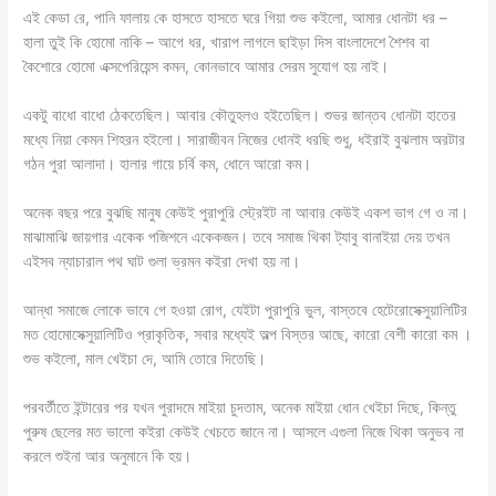
এই কেডা রে, পানি ফালায় কে হাসতে হাসতে ঘরে গিয়া শুভ কইলো, আমার ধোনটা ধর –
হালা তুই কি হোমো নাকি – আগে ধর, খারাপ লাগলে ছাইড়া দিস বাংলাদেশে শৈশব বা
কৈশোরে হোমো এক্সপেরিয়েন্স কমন, কোনভাবে আমার সেরম সুযোগ হয় নাই।
একটু বাধো বাধো ঠেকতেছিল। আবার কৌতুহলও হইতেছিল। শুভর জান্তব ধোনটা হাতের
মধ্যে নিয়া কেমন শিহরন হইলো। সারাজীবন নিজের ধোনই ধরছি শুধু, ধইরাই বুঝলাম অরটার
গঠন পুরা আলাদা। হালার গায়ে চর্বি কম, ধোনে আরো কম।
অনেক বছর পরে বুঝছি মানুষ কেউই পুরাপুরি স্ট্রেইট না আবার কেউই একশ ভাগ গে ও না।
মাঝামাঝি জায়গার একেক পজিশনে একেকজন। তবে সমাজ থিকা ট্যাবু বানাইয়া দেয় তখন
এইসব ন্যাচারাল পথ ঘাট গুলা ভ্রমন কইরা দেখা হয় না।
আন্ধা সমাজে লোকে ভাবে গে হওয়া রোগ, যেইটা পুরাপুরি ভুল, বাস্তবে হেটেরোসেক্সুয়ালিটির
মত হোমোসেক্সুয়ালিটিও প্রাকৃতিক, সবার মধ্যেই অল্প বিস্তর আছে, কারো বেশী কারো কম ।
শুভ কইলো, মাল খেইচা দে, আমি তোরে দিতেছি।
পরবর্তীতে ইন্টারের পর যখন পুরাদমে মাইয়া চুদতাম, অনেক মাইয়া ধোন খেইচা দিছে, কিন্তু
পুরুষ ছেলের মত ভালো কইরা কেউই খেচতে জানে না। আসলে এগুলা নিজে থিকা অনুভব না
করলে শুইনা আর অনুমানে কি হয়।