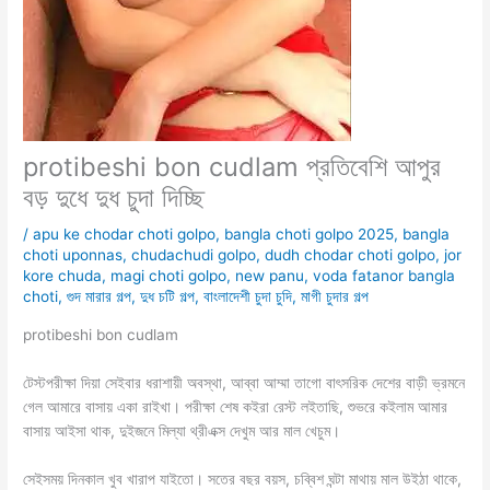
protibeshi bon cudlam প্রতিবেশি আপুর
বড় দুধে দুধ চুদা দিচ্ছি
/
apu ke chodar choti golpo
,
bangla choti golpo 2025
,
bangla
choti uponnas
,
chudachudi golpo
,
dudh chodar choti golpo
,
jor
kore chuda
,
magi choti golpo
,
new panu
,
voda fatanor bangla
choti
,
গুদ মারার গল্প
,
দুধ চটি গল্প
,
বাংলাদেশী চুদা চুদি
,
মাগী চুদার গল্প
protibeshi bon cudlam
টেস্টপরীক্ষা দিয়া সেইবার ধরাশায়ী অবস্থা, আব্বা আম্মা তাগো বাৎসরিক দেশের বাড়ী ভ্রমনে
গেল আমারে বাসায় একা রাইখা। পরীক্ষা শেষ কইরা রেস্ট লইতাছি, শুভরে কইলাম আমার
বাসায় আইসা থাক, দুইজনে মিল্যা থ্রীএক্স দেখুম আর মাল খেচুম।
সেইসময় দিনকাল খুব খারাপ যাইতো। সতের বছর বয়স, চব্বিশ ঘন্টা মাথায় মাল উইঠা থাকে,