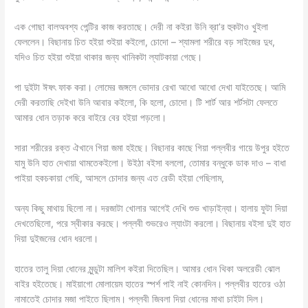
এক গোছা বালঅবশ্য পেন্টির কাজ করতাছে। দেরী না কইরা উনি ব্রা’র হুকটাও খুইলা
ফেললেন। বিছানায় চিত হইয়া শুইয়া কইলো, চোদো – শ্যামলা শরীরে বড় সাইজের দুধ,
যদিও চিত হইয়া শুইয়া থাকার জন্য খানিকটা ল্যাটকায়া গেছে।
পা দুইটা ঈষৎ ফাক করা। লোমের জঙ্গলে ভোদার রেখা আধো আধো দেখা যাইতেছে। আমি
দেরী করতাছি দেইখা উনি আবার কইলো, কি হলো, চোদো। টি শার্ট আর শর্টসটা ফেলতে
আমার ধোন তড়াক করে বাইরে বের হইয়া পড়লো।
সারা শরীরের রক্ত ঐখানে গিয়া জমা হইছে। বিছানার কাছে গিয়া পল্লবীর গায়ে উপুর হইতে
যামু উনি হাত দেখায়া থামতেকইলো। উইঠা বইসা বললো, তোমার বন্ধুকে ডাক দাও – বাধা
পাইয়া হকচকায়া গেছি, আসলে চোদার জন্য এত রেডী হইয়া গেছিলাম,
অন্য কিছু মাথায় ছিলো না। দরজাটা খোলার আগেই দেখি শুভ খাড়াইন্যা। হালায় ফুটা দিয়া
দেখতেছিলো, পরে স্বীকার করছে। পল্লবী শুভরেও ল্যাংটা করলো। বিছানায় বইসা দুই হাত
দিয়া দুইজনের ধোন ধরলো।
হাতের তালু দিয়া ধোনের মুন্ডুটা মালিশ কইরা দিতেছিল। আমার ধোন থিকা অলরেডী ঝোল
বাইর হইতেছে। মাইয়াগো মোলায়েম হাতের স্পর্শ পাই নাই কোনদিন। পল্লবীর হাতের ওঠা
নামাতেই চোদার মজা পাইতে ছিলাম। পল্লবী জিবলা দিয়া ধোনের মাথা চাইটা দিল।