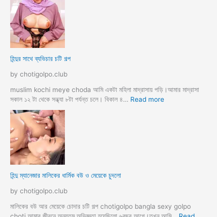
a
দ
ল্লা
চু
বি
দে
বা
সু
হ
খ
ও
দি
পা
হিন্দুর সাথে ব্যভিচার চটি গল্প
ব
ছা
চো
by chotigolpo.club
দা
র
muslim kochi meye choda আমি একটা মহিলা মাদ্রাসায় পড়ি।আমার মাদ্রাসা
গ
:
সকাল ১২ টা থেকে সন্ধ্যা ৮টা পর্যন্ত চলে। বিকাল ৪…
Read more
ল্প
হি
ন্দু
র
সা
থে
ব্য
ভি
হিন্দু ম্যানেজার মালিকের ধার্মিক বউ ও মেয়েকে চুদলো
চা
র
by chotigolpo.club
চ
টি
মালিকের বউ আর মেয়েকে চোদার চটি গল্প chotigolpo bangla sexy golpo
গ
choti আমার জীবনে অন্যতম অভিজ্ঞতা হয়েছিলো ৬বছর আগে।তখন আমি…
Read