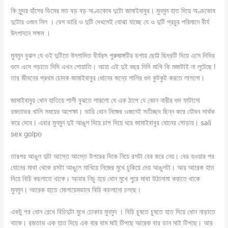
কি সুন্দর হাঁসের ডিমের মত বড় বড় অণ্ডকোষ দুটো জামাইবাবুর। মুনমুন হাত দিয়ে অণ্ডকোষ
দুটোর ওজন নিল । বেশ ভারি ও দুটি দেখলেই বোঝা যাচ্ছে যে ও দুটি প্রচুর পরিমানে বীর্য
উৎপাদনে সক্ষম ।
মুনমুন বুঝল যে ওই দুটিতে উৎপাদিত বীর্যরস পুরুষাঙ্গটির ডগায় ছোট্ট ছিদ্রটি দিয়ে এসে দিদির
গুদে এসে পড়াতে দিদি এখন পোয়াতি। আহা এই দুই বছর দিদি মাগি কি মজাটাই না লুটেছে !
তার জীবনের প্রথম চোদক জামাইবাবুর ধোনের জন্যে শালির গুদ কুটকুট করতে লাগলো।
জামাইবাবুর ধোন হাতিয়ে শালী বুঝতে পারলো যে এক ঠাপে যে কোন নারীর গুদ ফাটানো
রজতাভর খালি সময়ের অপেক্ষা। ভারি ধোন নিজের ওজনেই সতীচ্ছদ ছিন্ন করে যৌবন সার্থক
করে দেবে। এবার মুনমুন দুই আঙুল দিয়ে চাপ দিয়ে ধরে জামাইবাবুর ধোনের গোড়ায়। sali
sex golpo
তারপর আঙুল দুটা আস্তে আস্তে উপরের দিকে নিয়ে রসটা বের করে নেয়। বের হওয়ার পর
ধোনের মাথা থেকে রসটা আঙুলে মাখিয়ে নিজের মুখে ঢুকিয়ে দেয় আঙুলটা। আর আরেক হাত
দিয়ে বিচি কচলাতে থাকে। আবার নিচু হয়ে ধোন মুখে পুরে মাথা উঠানামা করাতে থাকে
মুনমুন। আরেক হাতে মোলায়েমভাবে বিচি কচলানো চলছে।
একটু পর ধোন রেখে বিচিদুটা মুখে ঢোকায় মুনমুন । বিচি চুষতে চুষতে হাত দিয়ে ধোন নাড়াতে
থাকে। রজতাভ এক হাত দিয়ে এক বার বাম মাই টিপছে আরেক বার ডান মাই টিপছে। আর