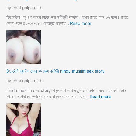
চা
by chotigolpo.club
র
প
হিন্দু মহিলা পানু গল্প আমার মায়ের নাম সাবিত্রী কর্মকার। তখন মায়ের বয়স ৩৭ বছর। মায়ের
র
:
দেহের গড়ন ৪০-৩৬-৩৮। মোটামুটি ভালোই…
Read more
কি
হি
য়া
ন্দু
m
ম
a
হি
y
লা
e
কে
r
মু
হিন্দু বৌদি মুসলিম দেবর হট সেক্স কাহিনী hindu muslim sex story
p
স
o
লি
by chotigolpo.club
r
ম
o
লো
hindu muslim sex story মাসুম একা একা বারান্দায় পায়চারী করছে। হালকা বাতাস
k
কে
:
বইছে। বারান্দা থেকেপাসের বাসার রান্নাঘর দেখা যায়। ওরা…
Read more
i
রা
হি
a
গু
ন্দু
দ
বৌ
পো
দি
দে
মু
জো
স