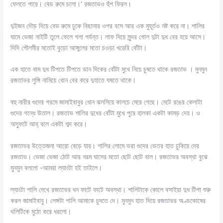
ফেলতে পারে। বেড রুমে চলো।’ রজতাভও হুঁশ ফিরল।
দুইজন দৌড় দিয়ে বেড রুমে ঢুকে বিছানার ওপর বসে আর এক মুহূর্তও নষ্ট করে না। শালির
ঘামে ভেজা নাইটি তুলে ফেলে গলা পর্যন্ত। লাফ দিয়ে সুন্দর গোল দুটা দুধ বের হয়ে আসে।
দিদি পৌলমীর মতোই বুড়ো আঙ্গুলের মতো চওড়া খয়েরি বোঁটা।
এক হাতে বাম দুধ টিপতে টিপতে ডান দিকের বোঁটা মুখে নিয়ে চুষতে থাকে রজতাভ । মুনমুন
রজতাভর লুঙ্গি নামিয়ে ধোন বের করে দুহাতে ঘষতে থাকে।
বহু নারীর গুদের গরমে জামাইবাবুর ধোন ঝলসিয়ে কালচে মেরে গেছে। মেটে রঙের কেলাটা
গুদের গন্ধে উতাল। রজতাভ শালির দুধের বোঁটা মুখে পুরে হালকা একটা কামড় দেয়। ও
অস্ফুটে আহ্ বলে একটা শব্দ করে।
রজতাভর উত্তেজনা আরো বেড়ে যায়। শালির লোমে ভরা গুদের ভেতর হাত ঢুকিয়ে দেয়
রজতাভ। ভেজা ভেজা ঠোট আর নরম ঘাসের মতো ছোট ছোট বাল। রজতাভর অবস্থা বুঝে
মুনমুন বললো -আমরা ল্যাংটা হই তাইলে।
ল্যাংটা শালি দেখে রজতাভর ধন ফাটে ফাটে অবস্থা। শালিটাকে কোলে বসাইয়া দুধ টিপা শুরু
করল জামাইবাবু। লেঙ্গটা শালি আমাকে চুদতে দে। মুনমুন হাত দিয়ে রজতাভর অণ্ডকোষের
থলিটিকে মুঠো করে ধরলো।