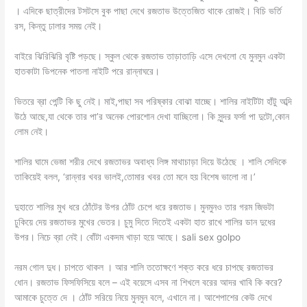
। এদিকে ছাত্রীদের টসটসে বুক পাছা দেখে রজতাভ উত্তেজিত থাকে রোজই। বিচি ভর্তি
রস, কিন্তু ঢালার সময় নেই।
বাইরে ঝিরিঝিরি বৃষ্টি পড়ছে। স্কুল থেকে রজতাভ তাড়াতাড়ি এসে দেখলো যে মুনমুন একটা
হাতকাটা ডিপনেক পাতলা নাইটি পরে রান্নাঘরে।
ভিতরে ব্রা পেন্টি কি ছু নেই। মাই,পাছা সব পরিষ্কার বোঝা যাচ্ছে। শালির নাইটিটা হাঁটু অব্দি
উঠে আছে,যা থেকে তার পা’র অনেক পোরশোন দেখা যাচ্ছিলো। কি সুন্দর ফর্সা পা দুটো,কোন
লোম নেই।
শালির ঘামে ভেজা শরীর দেখে রজতাভর অবাধ্য লিঙ্গ মাথাচাড়া দিয়ে উঠেছে । শালি সেদিকে
তাকিয়েই বলল, ‘রান্নার খবর ভালই,তোমার খবর তো মনে হয় বিশেষ ভালো না।’
দুহাতে শালির মুখ ধরে ঠোঁটের উপর ঠোঁট চেপে ধরে রজতাভ। মুনমুনও তার গরম জিভটা
ঢুকিয়ে দেয় রজতাভর মুখের ভেতর। চুমু দিতে দিতেই একটা হাত রাখে শালির ডান দুধের
উপর। নিচে ব্রা নেই। বোঁটা একদম খাড়া হয়ে আছে। sali sex golpo
নরম গোল দুধ। চাপতে থাকল । আর শালি ততোক্ষণে শক্ত করে ধরে চাপছে রজতাভর
ধোন। রজতাভ ফিসফিসিয়ে বলে – এই বয়েসে এসব না শিখলে বরের আদর খাবি কি করে?
আমাকে চুত্তে দে । ঠোঁট সরিয়ে নিয়ে মুনমুন বলে, এখানে না। আশেপাশের কেউ দেখে