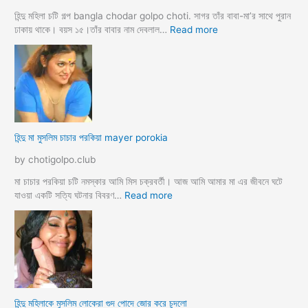
ভা
র্জি
হিন্দু মহিলা চটি গল্প bangla chodar golpo choti. সাগর তাঁর বাবা-মা’র সাথে পুরান
ন
:
ঢাকায় থাকে। বয়স ১৫।তাঁর বাবার নাম দেবলাল…
Read more
পো
হি
দ
ন্দু
চু
মা
দ
গী
লো
র
মু
গু
স
দ
হিন্দু মা মুসলিম চাচার পরকিয়া mayer porokia
লি
চু
ম
দা
by chotigolpo.club
ভা
র
তা
নে
মা চাচার পরকিয়া চটি নমস্কার আমি মিস চক্রবর্তী। আজ আমি আমার মা এর জীবনে ঘটে
র
শা
:
যাওয়া একটি সত্যি ঘটনার বিবরণ…
Read more
হি
ন্দু
মা
মু
স
লি
ম
হিন্দু মহিলাকে মুসলিম লোকেরা গুদ পোদে জোর করে চুদলো
চা