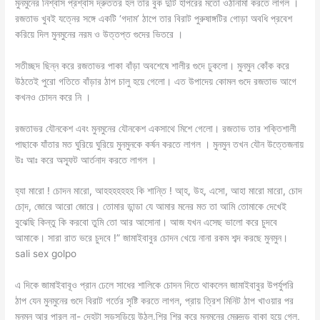
মুনমুনের নিশ্বাস প্রশ্বাস দ্রুততর হল তার বুক দুটি হাপরের মতো ওঠানামা করতে লাগল ।
রজতাভ খুবই যত্নের সঙ্গে একটি ‘গদাম’ ঠাপে তার বিরাট পুরুষাঙ্গটির গোড়া অবধি প্রবেশ
করিয়ে দিল মুনমুনের নরম ও উত্তপ্ত গুদের ভিতরে ।
সতীচ্ছদ ছিন্ন করে রজতাভর পাকা বাঁড়া অবশেষে শালীর গুদে ঢুকলো। মুনমুন কোঁক করে
উঠতেই পুরো গতিতে বাঁড়ার ঠাপ চালু হয়ে গেলো। এত উপাদেয় কোমল গুদে রজতাভ আগে
কখনও চোদন করে নি ।
রজতাভর যৌনকেশ এবং মুনমুনের যৌনকেশ একসাথে মিশে গেলো। রজতাভ তার শক্তিশালী
পাছাকে যাঁতার মত ঘুরিয়ে ঘুরিয়ে মুনমুনকে কর্ষন করতে লাগল । মুনমুন তখন যৌন উত্তেজনায়
উঃ আঃ করে অস্ফূট আর্তনাদ করতে লাগল ।
হ্যা মারো ! চোদন মারো, আহহহহহহহ কি শান্তি ! আ্‌হ, উহ, এসো, আহা মারো মারো, চোদ
চো্‌দ, জোরে আরো জোরে। তোমার ডান্ডা যে আমার মনের মত তা আমি তোমাকে দেখেই
বুঝেছি কিন্তু কি করবো তুমি তো আর আসোনা। আজ যখন এসেছ ভালো করে চুদবে
আমাকে। সারা রাত ভরে চুদবে !” জামাইবাবুর চোদন খেয়ে নানা রকম শব্দ করছে মুনমুন।
sali sex golpo
এ দিকে জামাইবাবূও প্রান ঢেলে সাধের শালিকে চোদন দিতে থাকলেন জামাইবাবুর উপর্যুপরি
ঠাপ যেন মুনমুনের গুদে বিরাট গর্তের সৃষ্টি করতে লাগল, প্রায় ত্রিশ মিনিট ঠাপ খাওয়ার পর
মুনমুন আর পারল না- দেহটা সুড়সূড়িয়ে উঠল,শির শির করে মুনমুনের মেরুদন্ড বাকা হয়ে গেল,