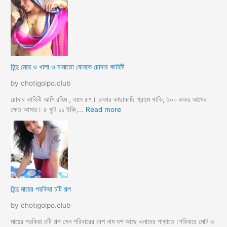
ন্দু
ম্যা
নে
জা
র
মা
হিন্দু মেয়ে ও খালা ও মামাতো বোনকে চোদার কাহিনী
লি
কে
by chotigolpo.club
র
ধা
চোদার কাহিনী আমি রহিম , বয়স ৫৭। ঢাকার কাছাকাছি গ্রামে থাকি, ১০০ একর আখের
র্মি
:
ক্ষেত আমার। ৫ ফুট ১১ ইঞ্চি,…
Read more
ক
হি
ব
ন্দু
উ
মে
ও
য়ে
মে
ও
য়ে
খা
কে
লা
হিন্দু মায়ের পরকিয়া চটি গল্প
চু
ও
দ
মা
by chotigolpo.club
লো
মা
তো
মায়ের পরকিয়া চটি গল্প সেন পরিবারের বেশ নাম যশ আছে এনাদের পাড়াতে।পরিবারে মোট ৩