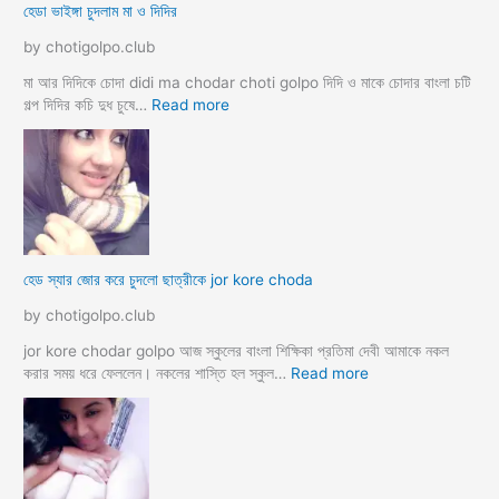
হেডা ভাইঙ্গা চুদলাম মা ও দিদির
ক্স
থে
ক
কে
by chotigolpo.club
রা
সু
ন্দ
মা আর দিদিকে চোদা didi ma chodar choti golpo দিদি ও মাকে চোদার বাংলা চটি
রী
:
গল্প দিদির কচি দুধ চুষে…
Read more
M
হে
a
ডা
d
ভা
a
ই
m
ঙ্গা
কে
চু
চু
দ
হেড স্যার জোর করে চুদলো ছাত্রীকে jor kore choda
দ
লা
লা
ম
by chotigolpo.club
ম
মা
ও
jor kore chodar golpo আজ স্কুলের বাংলা শিক্ষিকা প্রতিমা দেবী আমাকে নকল
দি
:
করার সময় ধরে ফেললেন। নকলের শাস্তি হল স্কুল…
Read more
দি
হে
র
ড
স্যা
র
জো