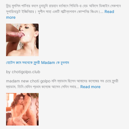
হিন্দু মুসলিম পার্টনার বদলে চুদাচুদি রায়হান বর্তমানে পিডিবি-র হেড অফিসে ডিজাইন সেকশনে
সুপারিনডেন্ট ইজ্ঞিনিয়ার। সুশীল সাহা একটি মাল্টিন্যশনাল কোম্পনির জিএম।…
Read
:
more
হো
টে
লে
হি
ন্দু
মু
স
হোটেল রুমে সবথেকে সুন্দরী Madam কে চুদলাম
লি
ম
by chotigolpo.club
স্বা
মী
madam new choti golpo মলি ম্যাডাম ছিলেন আমাদের কলেজের সব চেয়ে সুন্দরী
স্ত্রী
:
ম্যাডাম. তিনি যেদিন প্রথম কলেজে আসেন সেদিন সবার…
Read more
র
হো
ব
টে
উ
ল
ব
রু
দ
মে
লে
স
সে
ব