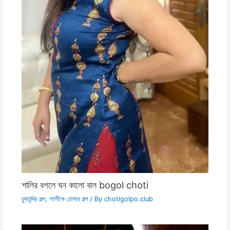
শালির বগলে ঘন কালো বাল bogol choti
চুদাচুদির গল্প
,
শালীকে চোদার গল্প
/ By
chotigolpo.club