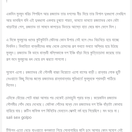
!
একদিন মুনমুন মরিচ পিশছিল আর রজতাভ তার বগলের নীচ দিয়ে তার বিশাল দুধগুলো দেখছিল
আর ভাবছিল যদি এই দুধগুলো একবার চুষতে পারত, ভাবতে ভাবতে রজতাভর ধোন বেটা
খাড়াইয়া গেল, রজতাভ তা সামনে কাপড়ের ভিতরে আস্তে হাত মেরে মাল ফেলে দিল।
এ দিকে মুনমুনের গুদের কুটকুটানি মেটানর কোন উপায় নেই বলে সেও খিচখিচে হয়ে যাচ্ছে
দিনদিন। বিবাহিতা বান্ধবীদের কাছ থেকে চোদনের গল্প শুনতে শুনতে অস্থির হয়ে উঠছে
মুনমুন। রজতাভ কি ভাবে বান্ধবী মল্লিকাকে দশ ইঞ্চি বাঁড়া দিয়ে কুত্তিচোদা করেছে তার
গল্প শুনে মুনমুনের গুদ বেয়ে রস ঝরতে লাগলো।
সুযোগ এলো। রজতাভর বৌ পৌলমী বাচ্চা বিয়োতে এলো বাপের বাড়ী। রান্নার লোক ছুটি
নেওয়াতে কিছু দিনের জন্যে রজতাভর রান্নাবান্নার সুবিধার্তে মুনমুনকে শ্বাশুড়ী পাঠিয়ে
দিলেন।
এদিকে বৌয়ের পেটে বাচ্চা আসার পর থেকেই চোদাচুদি প্রায় বন্ধ। কয়েকদিন রজতাভ
পৌলমীর পোঁদ মেরে দেখেছে। মোটকা পোঁদের মধ্যে যেন রজতাভর দশ ইঞ্চি বাঁড়াটা কোথায়
হারিয়ে যায়। রুটিন মাফিক দশ মিনিটের যেনতেন সেক্সই নর্ম হয়ে গিয়েছিল। মন ভরে না।
sali sex golpo
টিউশন এতো বেড়ে যাওয়াতে কলকাতা গিয়ে সোনাগাছির মাগি চুদে আসার কোন সুযোগ নেই