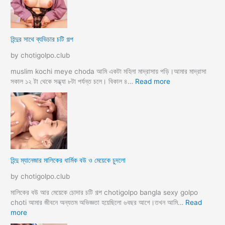
সু
হ
খ
ও
দি
পা
হিন্দুর সাথে ব্যভিচার চটি গল্প
ব
ছা
চো
by chotigolpo.club
দা
র
muslim kochi meye choda আমি একটা মহিলা মাদ্রাসায় পড়ি।আমার মাদ্রাসা
গ
:
সকাল ১২ টা থেকে সন্ধ্যা ৮টা পর্যন্ত চলে। বিকাল ৪…
Read more
ল্প
হি
ন্দু
র
সা
থে
ব্য
ভি
হিন্দু ম্যানেজার মালিকের ধার্মিক বউ ও মেয়েকে চুদলো
চা
র
by chotigolpo.club
চ
টি
মালিকের বউ আর মেয়েকে চোদার চটি গল্প chotigolpo bangla sexy golpo
গ
choti আমার জীবনে অন্যতম অভিজ্ঞতা হয়েছিলো ৬বছর আগে।তখন আমি…
Read
ল্প
:
more
হি