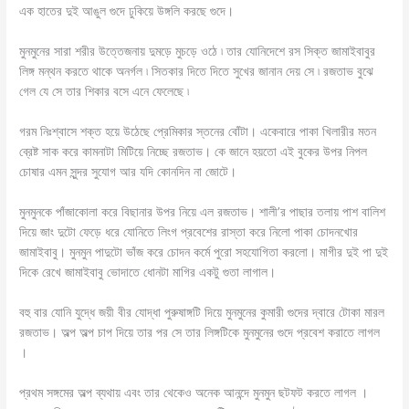
এক হাতের দুই আঙুল গুদে ঢুকিয়ে উঙ্গলি করছে গুদে।
মুনমুনের সারা শরীর উত্তেজনায় দুমড়ে মুচড়ে ওঠে ৷ তার যোনিদেশে রস সিক্ত জামাইবাবুর
লিঙ্গ মন্থন করতে থাকে অনর্গল ৷ সিতকার দিতে দিতে সুখের জানান দেয় সে ৷ রজতাভ বুঝে
গেল যে সে তার শিকার বসে এনে ফেলেছে ৷
গরম নিঃশ্বাসে শক্ত হয়ে উঠেছে প্রেমিকার স্তনের বোঁটা। একেবারে পাকা খিলারীর মতন
ব্রেষ্ট সাক করে কামনাটা মিটিয়ে নিচ্ছে রজতাভ। কে জানে হয়তো এই বুকের উপর নিপল
চোষার এমন সুন্দর সুযোগ আর যদি কোনদিন না জোটে।
মুনমুনকে পাঁজাকোলা করে বিছানার উপর নিয়ে এল রজতাভ। শালী’র পাছার তলায় পাশ বালিশ
দিয়ে জাং দুটো ফেড়ে ধরে যোনিতে লিংগ প্রবেশের রাস্তা করে নিলো পাকা চোদনখোর
জামাইবাবু। মুনমুন পাদুটো ভাঁজ করে চোদন কর্মে পুরো সহযোগিতা করলো। মাগীর দুই পা দুই
দিকে রেখে জামাইবাবু ভোদাতে ধোনটা মাগির একটু গুতা লাগাল।
বহু বার যোনি যুদ্ধে জয়ী বীর যোদ্ধা পুরুষাঙ্গটি দিয়ে মুনমুনের কুমারী গুদের দ্বারে টোকা মারল
রজতাভ। অল্প অল্প চাপ দিয়ে তার পর সে তার লিঙ্গটিকে মুনমুনের গুদে প্রবেশ করাতে লাগল
।
প্রথম সঙ্গমের অল্প ব্যথায় এবং তার থেকেও অনেক আনন্দে মুনমুন ছটফট করতে লাগল ।