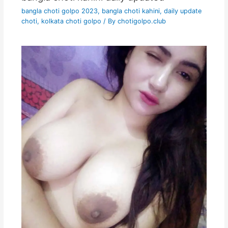
bangla choti golpo 2023
,
bangla choti kahini
,
daily update
choti
,
kolkata choti golpo
/ By
chotigolpo.club