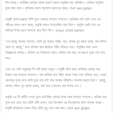
সিন চলছে। ভাইজির কোমরে আদর করতে করতে বাবুজির হাত কাঁপছিল। রাধিকা বাবুজির
বুকে মাথা রাখে। রাধিকার শ্বাস প্রশ্বাস দ্রুততর হচ্ছে। hot sex golpo
বাবুজী আইওডেক্সের শিশি তুলে কোমরে লাগাতে লাগলেন। রাধিকার মাই দুটো এখন ওর
শরীরের সাথে লেগে আছে, বাবুজি আরও উত্তেজিত হয়ে উঠল। বাবুজি একটা হাত ওর
মাইয়ের উপর রেখে আলতো করে টিপে দিল। sosur choti kahini
“ওহ জ্যাঠু আস্তে আস্তে, আমি খুব ঘাবড়ে যাচ্ছি, হায়, আমার খুব ব্যাথা হচ্ছে, বাম মালিশ
করো না, জ্যাঠু,” বলল রাধিকা আর জ্যাঠার শরীর আঁকড়ে ধরে। বাবুজির বাড়া এখন
নিয়ন্ত্রনের বাহিরে। রাধিকা ওর নিকারকে আরও নামিয়ে দেয় আর ওর জঙগা পুরো নগ্ন হয়ে
যায়।
এখন ওর পোঁদ শুধুমাত্র টি-শার্ট দ্বারা আবৃত। বাবুজী কাঁপা হাতে রাধিকার কোমর আর
উরুতে বাম লাগাতে লাগলেন। আর রাধিকা তার শরীর আরো শক্ত করে আঁকড়ে ধরে। ঘরের
ভেতরের দৃশ্য দেখে আমি মুগ্ধ হয়ে যাই আর আমার শরীরটাও লালসায় জ্বলে উঠে। ‘জ্যেঠু,
আমার পোঁদও খুব ব্যাথা করছে, দয়া করে সেখানেও বাম লাগায় দেও।’
বাবুজি ওর টি-শার্টটা ওপরে তুলে ভাতিজির পোদের উপর মলম লাগাতে লাগলেন। রাধিকা তার
বুকে হাত রেখে তার ঠোঁটে ঠোঁট রাখল, তার নিঃশ্বাস ওর নিঃশ্বাসের সাথে ধাক্কা খাচ্ছে।
বাবুজী রাধিকাকে কোলে নিয়ে ঠোঁটে চুমু খেতে শুরু করে। hot sex golpo