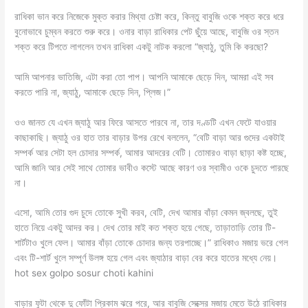
রাধিকা ভান করে নিজেকে মুক্ত করার মিথ্যা চেষ্টা করে, কিন্তু বাবুজি ওকে শক্ত করে ধরে
বুনোভাবে চুম্বন করতে শুরু করে। ওনার বাড়া রাধিকার পেট ছুঁয়ে আছে, বাবুজি ওর স্তন
শক্ত করে টিপতে লাগলেন তখন রাধিকা একটু নাটক করলো “জ্যাঠু, তুমি কি করছো?
আমি আপনার ভাতিজি, এটা করা তো পাপ। আপনি আমাকে ছেড়ে দিন, আমরা এই সব
করতে পারি না, জ্যাঠু, আমাকে ছেড়ে দিন, প্লিজ।”
ওও জানত যে এখন জ্যাঠু আর ফিরে আসতে পারবে না, তার দণ্ডটি এখন ফেটে যাওয়ার
কাছাকাছি। জ্যাঠু ওর হাত তার বাড়ার উপর রেখে বললেন, “বেটি বাড়া আর গুদের একটাই
সম্পর্ক আর সেটা হল চোদার সম্পর্ক, আমার আদরের বেটি। তোমারও বাড়া ছাড়া কষ্ট হচ্ছে,
আমি জানি আর সেই সাথে তোমার ভাবীও কস্টে আছে কারণ ওর স্বামীও ওকে চুদতে পারছে
না।
এসো, আমি তোর গুদ চুদে তোকে সুখী করব, বেটি, দেখ আমার বাঁড়া কেমন জ্বলছে, তুই
হাতে নিয়ে একটু আদর কর। দেখ তোর মাই কত শক্ত হয়ে গেছে, তাড়াতাড়ি তোর টি-
শার্টটাও খুলে ফেল। আমার বাঁড়া তোকে চোদার জন্য তরপাচ্ছে।” রাধিকাও মজায় ভরে গেল
এবং টি-শার্ট খুলে সম্পূর্ণ উলঙ্গ হয়ে গেল এবং জ্যাঠার বাড়া বের করে হাতের মধ্যে নেয়।
hot sex golpo sosur choti kahini
বাড়ার ফুটা থেকে দু ফোঁটা প্রিকাম ঝরে পরে, আর বাবুজি সেক্সের মজায় মেতে উঠে রাধিকার