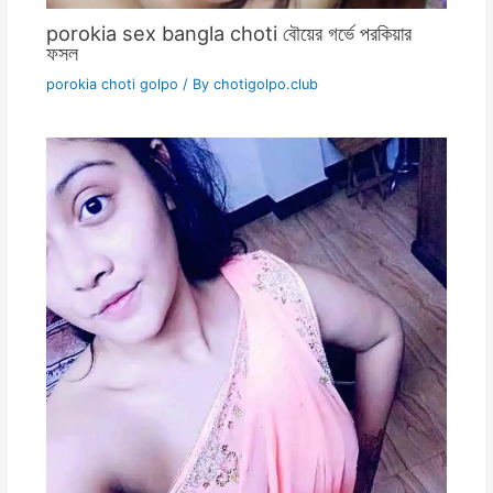
porokia sex bangla choti বৌয়ের গর্ভে পরকিয়ার
ফসল
porokia choti golpo
/ By
chotigolpo.club