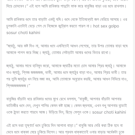
দিয়ে চোদবেন।” এই বলে আমি রাধিকার পাদুটো ফাক করে বাবুজির বাড়া ওর গুদে রাখলাম।
আমি রাধিকার গুদে তার বাড়াটা একটু ঘষি। গুদে থেকে ইতিমধ্যেই জল বেরিয়ে আসছে। ওর
চুলকানি এতটাই বেড়ে গেল যে নিজেকে কন্ট্রোল করতে পারল না। hot sex golpo
sosur choti kahini
“জ্যাঠু, আর কষ্ট দিও না, আমার গুদে এমনিতেই আগুন লেগেছে, তার উপর তোমার বাড়া ঘষে
আমাকে পাগল করে দিচ্ছ। জ্যাঠু, তোমার লেউড়াটা আমার গুদের ভিতর রাখো।
জ্যাঠু, আমার সাথে হানিমুন করো, আমাকে জ্যাঠির মতো চোদ আমার প্রিয় জ্যাঠু। আমাকে
দাও জ্যাঠু, প্লিজ জজজজজ, ভাবী, আমার গুদে জ্যাঠুর বাড়া দাও, আমার প্রিয় ভাবী। তার
পর তুমি জ্যাঠুর ধন নিয়ে মজা কর, আমি তোমাকে অনুরোধ করছি, আমার আগুন নিভিয়ে দাও,
প্লিজজজজজজ।”
বাবুজির বাঁড়াটা ধরে রাধিকার গুদের মুখে রেখে বললাম, “বাবুজী, আপনার বাঁড়াটা আপনার
ভাতিজীর গুদে দেন, দেখুন শালির কেমন কষ্ট হচ্ছে। কেমন জ্বলছে, এখন শুধু আপনার দান্ডাই
ওকে ঠান্ডা করতে পারবে আজ। উড়িয়ে দিন, ছিড়ে ফেলুন ওকে। sosur choti kahini
এই রসে ভরা তৃষ্ণার্ত গুদে ঢুকিয়ে দিন আপানা বাড়া।” বাবুজি আর দেরি করা ঠিক হবে না
ভেবে গুদে ধাক্কা মেরে ঢুকিয়ে দিলেন। আর প্রথম ধাক্কাতেই ওনার বাড়ার অর্ধেকটা ঢুকে