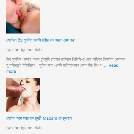
হোটেলে হিন্দু মুসলিম স্বামী স্ত্রীর বউ বদলে সেক্স করা
by chotigolpo.club
হিন্দু মুসলিম পার্টনার বদলে চুদাচুদি রায়হান বর্তমানে পিডিবি-র হেড অফিসে ডিজাইন সেকশনে
সুপারিনডেন্ট ইজ্ঞিনিয়ার। সুশীল সাহা একটি মাল্টিন্যশনাল কোম্পনির জিএম।…
Read
:
more
হো
টে
লে
হি
ন্দু
মু
স
হোটেল রুমে সবথেকে সুন্দরী Madam কে চুদলাম
লি
ম
by chotigolpo.club
স্বা