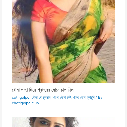
বৌমা পাছা দিয়ে শ্বশুরের ধোনে চাপ দিল
coti golpo
,
বৌমা কে চুদলাম
,
শ্বশুর বৌমা চটি
,
শ্বশুর বৌমা চুদাচুদি
/ By
chotigolpo.club