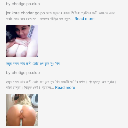
লা
ম
by chotigolpo.club
ম
মা
ও
jor kore chodar golpo আজ স্কুলের বাংলা শিক্ষিকা প্রতিমা দেবী আমাকে নকল
দি
:
করার সময় ধরে ফেললেন। নকলের শাস্তি হল স্কুল…
Read more
দি
হে
র
ড
স্যা
র
জো
র
ক
হুজুর বলল আয় মাগী তোর গুদ চুদে সুখ দিব
রে
চু
by chotigolpo.club
দ
লো
হুজুর বলল আয় মাগী তোর গুদ চুদে সুখ দিব সময়টা আশির দশক। প্রত্যন্ত এক গ্রাম।
ছা
:
কাঁচা রাস্তা। বিদ্যুৎ নেই। গ্রামের…
Read more
ত্রী
হু
কে
জু
j
র
o
ব
r
ল
k
ল
o
আ