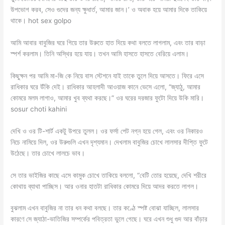
উপভোগ করব, সেও গুদের জন্য ক্ষুধার্ত, আমার জান।’ ও অবাক হয়ে আমার দিকে তাকিয়ে
থাকে। hot sex golpo
আমি আবার বাবুজির ঘরে গিয়ে তার উরুতে হাত দিয়ে কথা বলতে লাগলাম, এবং তার বাড়া
স্পর্শ করলাম। তিনি অস্থির হয়ে যায়। তখন আমি হাসতে হাসতে বেরিয়ে এলাম।
কিছুক্ষন পর আমি মা-জি কে নিয়ে বাস স্টেশনে যাই তাকে তুলে দিয়ে আসতে। ফিরে এসে
রাধিকার ঘরে উঁকি দেই। রাধিকার আহলাদী আওয়াজ কানে ভেসে এলো, “জ্যাঠু, আমার
কোমরে মলম লাগাও, আমার খুব ব্যথা করছে।” ওর ঘরের দরজার ফুটো দিয়ে উকি মারি।
sosur choti kahini
দেখি ও ওর টি-শার্ট একটু উপরে তুলল। ওর ফর্সা পেট নগ্ন হয়ে গেল, এবং ওর নিকারও
নিচে নামিয়ে দিল, ওর উরুগুলি এখন দৃশ্যমান। দেখলাম বাবুজির চোখে লালসার দীপ্তি ফুটে
উঠেছে। তার চোখে লালচে ভাব।
সে তার ভাইজির কাছে এসে কামুক চোখে তাকিয়ে বললো, “বেটি তোর হয়েছে, দেখি শরীরে
কোথায় ব্যাথা পাচ্ছিস। আর ওনার হাতটা রাধিকার কোমরে দিয়ে আদর করতে লাগল।
বুঝলাম এখন বাবুজির না তার ধন কথা বলছে। তার কণ্ঠে স্পষ্ট বোঝা যাচ্ছিল, লালসার
কারণে সে জ্যাঠা-ভাতিজির সম্পর্কের পবিত্রতা ভুলে গেছে। ঘরে এখন শুধু গুদ আর বাঁড়ার