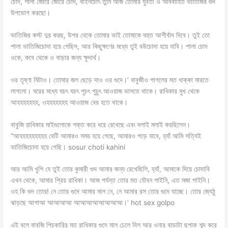
চোদ, শালা জোরে জোরে চোদ, বাইনচোৎ তুমি আজ তোমার যুবতী ও অবিবাহিত ভাতিজির গুদ
উপভোগ করছো।
ভাতিজির কস্ট দুর করছ, উপর থেকে তোমার ভাই তোমাকে বহুত আশীর্বাদ দিবে। তুই তো
শালা ভাতিজিচোদা হয়ে গেছিস, আর কিছুক্ষণের মধ্যে তুই বউচোদা হয়ে যাবি। শালা চোদ
ওকে, কবে থেকে ও বাড়ার জন্য ক্ষুদার্থ।
ওর তৃষ্ণা মিটাও। তোমার জল ছেড়ে দাও ওর গুদে।’ বাবুজীও পাগলের মত ধাক্কা মারতে
লাগলো। ঘরের মধ্যে ঘচৎ ঘচৎ পুচৎ পুচুৎ আওয়াজ ভাসতে থাকে। রাধিকার মুখ থেকে
আহহহহহহহ, ওহহহহহহহ আওয়াজ বের হতে থাকে।
বাবুজি রাধিকার মাইগুলোকে শক্ত করে ধরে রেখেছে এবং দলাই মলাই করছিলেন।
“আহহহহহহহহহ বেটি আমারও সময় হয়ে গেছে, আমারও পড়ে যাবে, হ্যাঁ আমি সত্যিই
ভাতিজিচোদা হয়ে গেছি। sosur choti kahini
আর আমি খুশি যে তুই তোর কুমারী গুদ আমার জন্য রেখেছিলি, হ্যাঁ, আমাকে দিয়ে চোদাবি
এখন থেকে, আমার প্রিয় রাধিকা। আজ পর্যন্ত তোর মত যৌবন পাইনি, এত মজা পাইনি।
ওহ কি গুদ তোর! নে তোর গুদে আমার মাল নে, নে আমার রস তোর গুদে যাচ্ছে। তোর জ্যেঠু
ঝাড়ছে আগাআ আআআআ আআআআআআআআ।’ hot sex golpo
এই বলে বাবুজি পিচকারির মত রাধিকার গুদে মাল ঢেলে দিল আর ওনার বাড়াটা ছপাক শব্দ করে