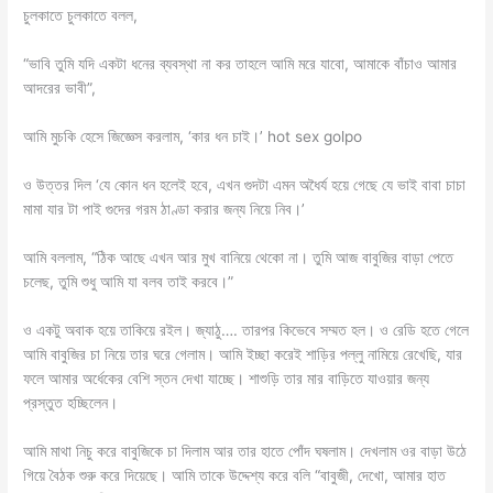
চুলকাতে চুলকাতে বলল,
“ভাবি তুমি যদি একটা ধনের ব্যবস্থা না কর তাহলে আমি মরে যাবো, আমাকে বাঁচাও আমার
আদরের ভাবী”,
আমি মুচকি হেসে জিজ্ঞেস করলাম, ‘কার ধন চাই।’ hot sex golpo
ও উত্তর দিল ‘যে কোন ধন হলেই হবে, এখন গুদটা এমন অধৈর্য হয়ে গেছে যে ভাই বাবা চাচা
মামা যার টা পাই গুদের গরম ঠাণ্ডা করার জন্য নিয়ে নিব।’
আমি বললাম, “ঠিক আছে এখন আর মুখ বানিয়ে থেকো না। তুমি আজ বাবুজির বাড়া পেতে
চলেছ, তুমি শুধু আমি যা বলব তাই করবে।”
ও একটু অবাক হয়ে তাকিয়ে রইল। জ্যাঠু…. তারপর কিভেবে সম্মত হল। ও রেডি হতে গেলে
আমি বাবুজির চা নিয়ে তার ঘরে গেলাম। আমি ইচ্ছা করেই শাড়ির পল্লু নামিয়ে রেখেছি, যার
ফলে আমার অর্ধেকের বেশি স্তন দেখা যাচ্ছে। শাশুড়ি তার মার বাড়িতে যাওয়ার জন্য
প্রস্তুত হচ্ছিলেন।
আমি মাথা নিচু করে বাবুজিকে চা দিলাম আর তার হাতে পোঁদ ঘষলাম। দেখলাম ওর বাড়া উঠে
গিয়ে বৈঠক শুরু করে দিয়েছে। আমি তাকে উদ্দেশ্য করে বলি “বাবুজী, দেখো, আমার হাত