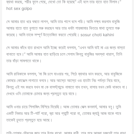
ব্যাথা করছে, শরীর ফুলে গেছে, দেখো তো কি হয়েছে” এই বলে তার হাতে হাত দিলাম।”
hot sex golpo
সে আমার হাত ধরে ঘষতে লাগল, আমি তার পাশে বসে পরি। আমি লক্ষ্য করলাম বাবুজি
আমার হাতে হাত বুলাতে শুরু করছেন আর তার ধনটা পায়জামার ভিতরে মাথা তুলতে শুরু
করেছে। আমি তাকে সম্পূর্ণ উত্তেজিত করতে পেরেছি। sosur choti kahini
সে আমার কাঁধে হাত রাখলে আমি ইচ্ছে করেই বললাম, “এখন আমি যাই মা এর জন্য নাস্তা
বানাতে হবে।” আমি আমার হাত ছাড়িয়ে চলে গেলাম কিন্তু বাবুজির অবস্থা খারাপ, তিনি
তার বাঁড়া সামলাতে থাকে।
আমি রাধিকাকে বললাম, ‘মা জি চলে যাওয়ার পর, পিঠে ব্যাথার ভান করবে, আর বাবুজিকে
কোমরে কোডেক্স লাগাতে বলবে। আর আস্তে আস্তে ওর হাতটা নিচ পর্যন্ত নিয়ে যাবে,
কিন্তু এই সব করবে যখন মা কে বাসস্ট্যান্ডে নামাতে যাব তখন, বাসায় যখন কেউ থাকবে না।
দেখবে ওনি তোমাকে চোদার জন্য প্রস্তুত হয়ে যাবে।
আমি ওনার চায়ে শিলাজিৎ মিশিয়ে দিয়েছি। আজ তোমার সেক্স কনফার্ম, আমার বনু। তুমি
একটি নিকার আর টি-শার্ট পরো, ব্রা আর প্যান্টি পরো না, তোমার জ্যাঠু আজ যাকে পাবে
তাকেই চুদতে প্রস্তুত হয়ে আছে।
তুমি তোমার যৌবনের জাদু তার উপর রাখো, আমার রানী, তার পরে আমরা দুজনেই তার বাড়া