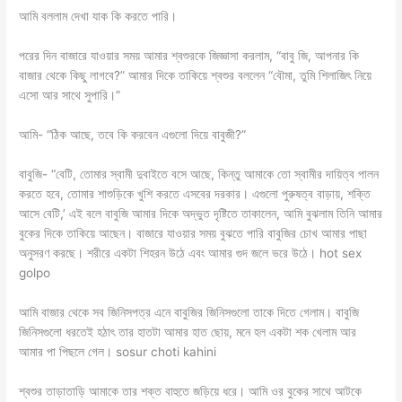
আমি বললাম দেখা যাক কি করতে পারি।
পরের দিন বাজারে যাওয়ার সময় আমার শ্বশুরকে জিজ্ঞাসা করলাম, “বাবু জি, আপনার কি
বাজার থেকে কিছু লাগবে?” আমার দিকে তাকিয়ে শ্বশুর বললেন “বৌমা, তুমি শিলাজিৎ নিয়ে
এসো আর সাথে সুপারি।”
আমি- “ঠিক আছে, তবে কি করবেন এগুলো দিয়ে বাবুজী?”
বাবুজি- “বেটি, তোমার স্বামী দুবাইতে বসে আছে, কিন্তু আমাকে তো স্বামীর দায়িত্ব পালন
করতে হবে, তোমার শাশুড়িকে খুশি করতে এসবের দরকার। এগুলো পুরুষত্ব বাড়ায়, শক্তি
আসে বেটি,’ এই বলে বাবুজি আমার দিকে অদ্ভুত দৃষ্টিতে তাকালেন, আমি বুঝলাম তিনি আমার
বুকের দিকে তাকিয়ে আছেন। বাজারে যাওয়ার সময় বুঝতে পারি বাবুজির চোখ আমার পাছা
অনুসরণ করছে। শরীরে একটা শিহরন উঠে এবং আমার গুদ জলে ভরে উঠে। hot sex
golpo
আমি বাজার থেকে সব জিনিসপত্র এনে বাবুজির জিনিসগুলো তাকে দিতে গেলাম। বাবুজি
জিনিসগুলো ধরতেই হঠাৎ তার হাতটা আমার হাত ছোয়, মনে হল একটা শক খেলাম আর
আমার পা পিছলে গেল। sosur choti kahini
শ্বশুর তাড়াতাড়ি আমাকে তার শক্ত বাহুতে জড়িয়ে ধরে। আমি ওর বুকের সাথে আটকে