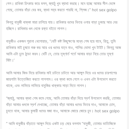
গেল। রাধিকা চিৎকার করে বলল, জ্যাঠু খুব ব্যাথা করছে। মনে হচ্ছে আমার সীল ভেঙ্গে
গেছে, তোমার বাঁড়া বের কর, ব্যথা সহ্য করতে পারছি না, প্লিজ।” hot sex golpo
কিন্তু বাবুজী ধাক্কা মারা চালিয়ে যায়। রাধিকার গুদের ভিতর ওনার বাড়া ঢুকছে আর বের
হচ্ছিল। রাধিকার গুদ থেকে রক্ত বইতে লাগল।
বাবুজীও একজন পুরানা খেলোয়াড়, “বেটি কষ্ট কিছুক্ষণের মধ্যে শেষ হয়ে যাবে, রিতু, তুমি
রাধিকার মাই চুষতে শুরু কর আর ওর গুদের যত্ন নাও, শালির ভোদা খুব টাইট। কিন্তু আজ
আমি এটা চুদে ঠান্ডা করব। বেটি নে, তোর তৃষ্ণার্ত গর্তে আমার বাড়া নিয়ে তোর তৃষ্ণা
মিটা।’
আমি আমার জিভ দিয়ে রাধিকার মাই চাটতে চাটতে আর আঙ্গুল দিয়ে ওর গুদের চারপাশের
জায়গাটা উত্তেজিত করতে লাগলাম। ওর ব্যথা কমে গেলে ও এখন এটা উপভোগ করতে
থাকে, এবং লাফিয়ে লাফিয়ে বাবুজির ধাক্কায় সাড়া দিতে লাগল।
“জ্যাঠু, আমার ব্যথা শেষ কমে গেছে, আমি তোমার বাঁড়া দিয়ে স্বর্গ উপভোগ করছি, তোমার
বাঁড়া আমার গুদকে স্বর্গ দেখাচ্ছে, তোমার বাঁড়া আমার গুদের ভিতর দাও, আমাকে চোদ,
চুদতে থাক, আমার কুমারী গুদের মজা নাও, আমাকে জোরে জোরে চুদ। hot sex golpo
” আমি বাবুজীর বাঁড়াতে আঙ্গুল দিয়ে একটা চড় মেরে বললাম “বাবুজী, তোমার ভাতিজিকে