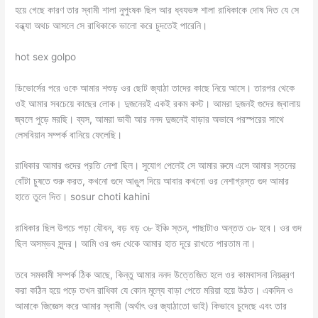
হয়ে গেছে কারণ তার স্বামী শালা নুপুংষক ছিল আর ধ্বযভঙ্গ শালা রাধিকাকে দোষ দিত যে সে
বন্ধ্যা অথচ আসলে সে রাধিকাকে ভালো করে চুদতেই পারেনি।
hot sex golpo
ডিভোর্সের পরে ওকে আমার শশুড় ওর ছোট জ্যাঠা তাদের কাছে নিয়ে আসে। তারপর থেকে
ওই আমার সবচেয়ে কাছের লোক। দুজনেরই একই রকম কস্ট। আমরা দুজনই গুদের জ্বালায়
জ্বলে পুড়ে মরছি। ব্যস, আমরা ভাবী আর ননদ দুজনেই বাড়ার অভাবে পরস্পরের সাথে
লেসবিয়ান সম্পর্ক বানিয়ে ফেলেছি।
রাধিকার আমার গুদের প্রতি নেশা ছিল। সুযোগ পেলেই সে আমার রুমে এসে আমার স্তনের
বোঁটা চুষতে শুরু করত, কখনো গুদে আঙুল দিয়ে আবার কখনো ওর নেশাগ্রস্ত গুদ আমার
হাতে তুলে দিত। sosur choti kahini
রাধিকার ছিল উপচে পড়া যৌবন, বড় বড় ৩৮ ইঞ্চি স্তন, পাছাটাও অন্তত ৩৮ হবে। ওর গুদ
ছিল অসম্ভব সুন্দর। আমি ওর গুদ থেকে আমার হাত দূরে রাখতে পারতাম না।
তবে সমকামী সম্পর্ক ঠিক আছে, কিন্তু আমার ননদ উত্তেজিত হলে ওর কামবাসনা নিয়ন্ত্রণ
করা কঠিন হয়ে পড়ে তখন রাধিকা যে কোন মূল্যে বাড়া পেতে মরিয়া হয়ে উঠত। একদিন ও
আমাকে জিজ্ঞেস করে আমার স্বামী (অর্থাৎ ওর জ্যাঠাতো ভাই) কিভাবে চুদেছে এবং তার