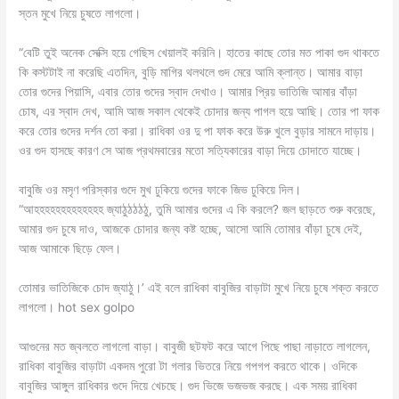
স্তন মুখে নিয়ে চুষতে লাগলো।
“বেটি তুই অনেক সেক্সি হয়ে গেছিস খেয়ালই করিনি। হাতের কাছে তোর মত পাকা গুদ থাকতে
কি কস্টটাই না করেছি এতদিন, বুড়ি মাগির থলথলে গুদ মেরে আমি ক্লান্ত। আমার বাড়া
তোর গুদের পিয়াসি, এবার তোর গুদের স্বাদ দেখাও। আমার প্রিয় ভাতিজি আমার বাঁড়া
চোষ, এর স্বাদ দেখ, আমি আজ সকাল থেকেই চোদার জন্য পাগল হয়ে আছি। তোর পা ফাক
করে তোর গুদের দর্শন তো করা। রাধিকা ওর দু পা ফাক করে উরু খুলে বুড়ার সামনে দাড়ায়।
ওর গুদ হাসছে কারণ সে আজ প্রথমবারের মতো সত্যিকারের বাড়া দিয়ে চোদাতে যাচ্ছে।
বাবুজি ওর মসৃণ পরিস্কার গুদে মুখ ঢুকিয়ে গুদের ফাকে জিভ ঢুকিয়ে দিল।
“আহহহহহহহহহহহহহ জ্যাঠুঠঠঠঠু, তুমি আমার গুদের এ কি করলে? জল ছাড়তে শুরু করেছে,
আমার গুদ চুষে দাও, আজকে চোদার জন্য কষ্ট হচ্ছে, আসো আমি তোমার বাঁড়া চুষে দেই,
আজ আমাকে ছিড়ে ফেল।
তোমার ভাতিজিকে চোদ জ্যাঠু।’ এই বলে রাধিকা বাবুজির বাড়াটা মুখে নিয়ে চুষে শক্ত করতে
লাগলো। hot sex golpo
আগুনের মত জ্বলতে লাগলো বাড়া। বাবুজী ছটফট করে আগে পিছে পাছা নাড়াতে লাগলেন,
রাধিকা বাবুজির বাড়াটা একদম পুরো টা গলার ভিতরে নিয়ে গপগপ করতে থাকে। ওদিকে
বাবুজির আঙ্গুল রাধিকার গুদে দিয়ে খেচছে। গুদ ভিজে ভজভজ করছে। এক সময় রাধিকা