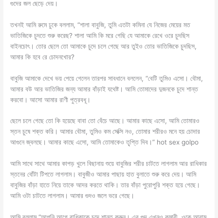
গুদের জল ছেড়ে দেয়।
তখনই আমি রুমে ঢুকে বললাম, “শালা বাবুজি, তুমি এতটা কমিনা যে নিজের মেয়ের মত
ভাতিজিকে চুদতে শুরু করেছ? শালা আমি কি মরে গেছি যে আমাকে রেখে ওরে চুদছিস
বাইনচোৎ। তোর ছেলে তো আমাকে চুদে চলে গেছে আর তুইও তোর ভাতিজিকে চুদছিস,
আমার কি হবে রে চোদনখোর?
বাবুজি আমাকে দেখে ভয় পেয়ে গেলেন তারপর সাবধানে বললেন, “বেটি তুমিও এসো। বৌমা,
আমার বউ আর ভাতিজির জন্য আমার বাঁড়াই যথেষ্ট। আমি তোমাদের দুজনকে চুদে শান্ত
করবো। আসো আমার রাণী পুত্রবধূ।
ছেলে চলে গেছে তো কি হয়েছে বাবা তো বেঁচে আছে। আমার কাছে এসো, আমি তোমারও
স্তন চুষে শক্ত করি। আমার বৌমা, তুমিও কম সেক্সি নও, তোমার শরীরও মনে হয় চোদার
আগুনে জ্বলছে। আমার কাছে এসো, আমি তোমাকেও তৃ্প্তি দিব।” hot sex golpo
আমি সাথে সাথে আমার কাপড় খুলে বিছানায় শুয়ে বাবুজির শরীর চাটতে লাগলাম আর রাধিকার
স্তনের বোঁটা টিপতে লাগলাম। বাবুজীও আমার পাছায় হাত বুলাতে শুরু করে দেয়। আমি
বাবুজির বাঁড়া হাতে নিয়ে তাকে আদর করতে থাকি। তার বাঁড়া পুরোপুরি শক্ত হয়ে গেছে।
আমি ওটা চাটতে লাগলাম। আমার গুদও জলে ভরে গেছে।
আমি বললাম “আপনি আগে রাধিকাকে চুদে শান্ত করুন। এর গুদ এখনও কুমারী, ওকে আরাম