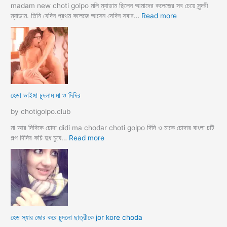
মী
madam new choti golpo মলি ম্যাডাম ছিলেন আমাদের কলেজের সব চেয়ে সুন্দরী
স্ত্রী
:
ম্যাডাম. তিনি যেদিন প্রথম কলেজে আসেন সেদিন সবার…
Read more
র
হো
ব
টে
উ
ল
ব
রু
দ
মে
লে
স
সে
ব
হেডা ভাইঙ্গা চুদলাম মা ও দিদির
ক্স
থে
ক
কে
by chotigolpo.club
রা
সু
ন্দ
মা আর দিদিকে চোদা didi ma chodar choti golpo দিদি ও মাকে চোদার বাংলা চটি
রী
:
গল্প দিদির কচি দুধ চুষে…
Read more
M
হে
a
ডা
d
ভা
a
ই
m
ঙ্গা
কে
চু
চু
দ
হেড স্যার জোর করে চুদলো ছাত্রীকে jor kore choda
দ
লা