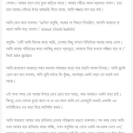
গেলাম। আমার স্তন তার বুকে জড়িয়ে আছে। আমার শরীরে আগুন জ্বলতে লাগল। তার
হাত আমার পোঁদের উপর হামাগুড়ি দিতে থাকে, আমি লজ্জায় লাল হয়ে যাই।
আমি কোন মতে বললাম- ‘দুঃখিত বাবুজি, আমার পা পিছলে গিয়েছিল, আপনি আমাকে না
ধরলে আমি পড়ে যেতাম।’ sosur choti kahini
বাবুজি- ‘বেটি আমি কিসের জন্য আছি, তোমার কিছু লাগলে নির্দ্বিধায় আমার কাছে এসো।
আমি আমার পরিবারের জন্য সবকিছু করতে প্রস্তুত, আমাকে নিয়ে কখনো লজ্জিত হবে না।’
hot sex golpo
আমি মনোযোগ সহকারে লক্ষ্য করলাম পাজামার মধ্যে তার বাড়টা সালাম দিসছে। আমি মুচকি
হেসে মনে মনে বললাম, শালি তুমি বাইরে কি খুঁজছ, আখাম্বা একটা বাড়া তো ঘরেই বসে
আছে।
এই শালা শশুড় তো আমার উপরে চোখ রেখে বসে আছে, আর আমারও একটা বাড়া চাই।
কিন্তু এখন চোদনা বুড়ো জানে না যে ওর সাথে আমি তো চোদাচুদি করবই এমনকি ওর
ভাইজীকেও ওর বাড়া দিয়ে আশির্বাদ করাব।
আমি সারারাত আমার আর রাধিকার চোদার পরিকল্পনা করতে থাকলাম। সব কাজ সেরে আমি
যখন আমার ঘরে রাধিকার কাছে যাচ্ছি, তখন বাবুজির ঘর থেকে একটা আওয়াজ ভেসে এল,’