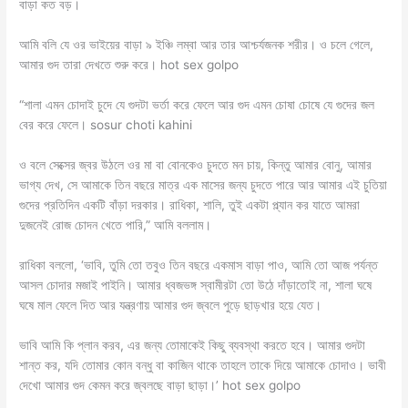
বাড়া কত বড়।
আমি বলি যে ওর ভাইয়ের বাড়া ৯ ইঞ্চি লম্বা আর তার আশ্চর্যজনক শরীর। ও চলে গেলে,
আমার গুদ তারা দেখতে শুরু করে। hot sex golpo
“শালা এমন চোদাই চুদে যে গুদটা ভর্তা করে ফেলে আর গুদ এমন চোষা চোষে যে গুদের জল
বের করে ফেলে। sosur choti kahini
ও বলে সেক্সের জ্বর উঠলে ওর মা বা বোনকেও চুদতে মন চায়, কিন্তু আমার বোনু, আমার
ভাগ্য দেখ, সে আমাকে তিন বছরে মাত্র এক মাসের জন্য চুদতে পারে আর আমার এই চুতিয়া
গুদের প্রতিদিন একটি বাঁড়া দরকার। রাধিকা, শালি, তুই একটা প্ল্যান কর যাতে আমরা
দুজনেই রোজ চোদন খেতে পারি,” আমি বললাম।
রাধিকা বললো, ‘ভাবি, তুমি তো তবুও তিন বছরে একমাস বাড়া পাও, আমি তো আজ পর্যন্ত
আসল চোদার মজাই পাইনি। আমার ধ্বজভঙ্গ স্বামীরটা তো উঠে দাঁড়াতোই না, শালা ঘষে
ঘষে মাল ফেলে দিত আর যন্ত্রণায় আমার গুদ জ্বলে পুড়ে ছাড়খার হয়ে যেত।
ভাবি আমি কি প্লান করব, এর জন্য তোমাকেই কিছু ব্যবস্থা করতে হবে। আমার গুদটা
শান্ত কর, যদি তোমার কোন বন্ধু বা কাজিন থাকে তাহলে তাকে দিয়ে আমাকে চোদাও। ভাবী
দেখো আমার গুদ কেমন করে জ্বলছে বাড়া ছাড়া।’ hot sex golpo