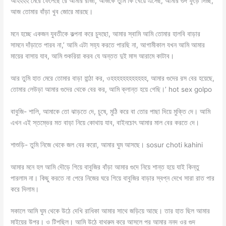
আহহহহ মেরে ফেলেছে রে আমার রাজা, আজকে তুমি কি খেয়ে এসেছ, আমার গুদ ফুঁড়ে দিচ্ছ,
আজ তোমার বাঁড়া খুব জোরে মারছে।
মনে হচ্ছে একজন যুবতীকে কল্পনা করে চুদছো, আমার স্বামি আমি তোমার হালবি বাড়ার
সামনে দাঁড়াতে পারব না,’ আমি এটা সহ্য করতে পারছি না, আগামীকাল যখন আমি আমার
মায়ের বাসায় যাব, আমি শুকরিয়া করব যে অন্তত দুই মাস আরামে কাটাব।
আর তুমি হাত মেরে তোমার বাড়া হান্ঠা কর, ওহহহহহহহহহহহহ, আমার গুদের রস বের হয়েছে,
তোমার লেউড়া আমার গুদের থেকে বের কর, আমি ক্লান্ত হয়ে গেছি।’ hot sex golpo
বাবুজি- শালি, আমাকে তো ঝাড়তে দে, চুষে, মুঠি করে বা তোর পাছা দিয়ে মুক্তি দে। আমি
এখন এই স্তম্ভের মত বাড়া নিয়ে কোথায় যাব, বাইনচোৎ আমার মাল বের করতে দে।
শাশুড়ি- তুমি নিজে থেকে জল বের করো, আমার ঘুম আসছে। sosur choti kahini
আমার মনে হল আমি দৌড়ে গিয়ে বাবুজির বাঁড়া আমার গুদে নিয়ে শান্ত হয়ে যাই কিন্তু
পারলাম না। কিছু করতে না পেরে নিজের ঘরে গিয়ে বাবুজির বাড়ার স্বপ্ন দেখে সারা রাত পার
করে দিলাম।
সকালে আমি ঘুম থেকে উঠে দেখি রাধিকা আমার সাথে জড়িয়ে আছে। তার হাত ছিল আমার
মাইয়ের উপর। ও টিপছিল। আমি উঠে বাথরুম করে আসলে পর আমার ননদ ওর গুদ