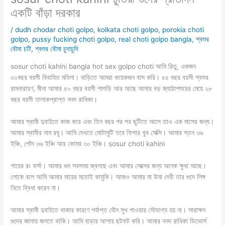
একটি বাঁড়া দরকার
/
dudh chodar choti golpo
,
kolkata choti golpo
,
porokia choti
golpo
,
pussy fucking choti golpo
,
real choti golpo bangla
,
শ্বশুর
বৌমা চটি
,
শ্বশুর বৌমা চুদাচুদি
sosur choti kahini bangla hot sex golpo choti আমি রিতু, একজন
৩২বছর বয়সী বিবাহিত মহিলা। বাড়িতে আমরা কয়েকজন বাস করি। ৫৫ বছর বয়সী শ্বশুর
রামনারায়ণ, মীনা আমার ৫০ বছর বয়সী শাশুড়ি আর আছে আমার বড় জ্যাঠাশশুরের মেয়ে ২৮
বছর বয়সী তালাকপ্রাপ্ত ননদ রাধিকা।
আমার স্বামী দুবাইতে কাজ করে এবং তিন বছর পর পর ছুটিতে আসে তাও এক মাসের জন্য।
আমার স্বামীর নাম রঘু। আমি দেখতে মোটামুটি তবে ফিগার খুব সেক্সি। আমার স্তন ৩৬
ইঞ্চি, পোঁদ ৩৬ ইঞ্চি আর কোমর ৩০ ইঞ্চি। sosur choti kahini
গায়ের রং ফর্সা। আমার গুদ সবসময় জ্বলছে এবং আমার সেক্সের জন্য অনেক ক্ষুধা আছে।
লোকে বলে আমি আমার মায়ের মতোই কামুকি। আজও আমার মা উমা দেবী তার গুদে লিঙ্গ
নিতে দ্বিধা করেন না।
আমার স্বামী দুবাইতে থাকার কারণে পর্যাপ্ত যৌন সুখ পাওয়ার সৌভাগ্য হয় না। সারাক্ষন
গুদের জালায় জলতে থাকি। আমি বাড়ার আশায় ছটফট করি। আমার ননদ রাধিকা ডিভোর্স