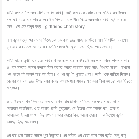
আমি বললাম ” তবেরে মাগি দেখ কি করি।” এই বলে ওকে কোল থেকে নামিয়ে ওর টপ্সের
গলা দুই হাতে ধরে ফারাত করে টান দিলাম। এক টানে ছিড়ে একেভারে নাভি অব্দি বেরিয়ে
গেল। সে এক অপুর্ব দৃশ্য। girlfriend choti story
লাল ব্রার মধ্যে ওর লালায় ভিজে চক চক করা দুদুর খাজ, লেপ্টানো লাল লিপ্সটিক, এলমেল
চুল আর ওর চোখে অদম্য এক জংলি বেস্যামির ক্ষুধা। যেন ছিড়ে খেয়ে ফেলে।
আমি আমার মুখটা ওর দুদুর গভির খাজে চেপে ধরে চেটে চেটে ওর লালা খেতে লাগলাম আর
ও পরম মমতায় আমার কপালে কিস করতে করতে আমাকে দুদুর সাথে পিশতে লাগল। তখনো
ওড় পরনে শর্ট স্কার্ট আর ব্রা ছিল। ও ওর ব্রা টা খুলতে গেল। আমি ওকে থামিয়ে দিলাম।
তারপর ওর বাম দুদুর উপর ব্রার কাপর কামড়ে ধরে হায়নার মত করে টানা হ্যাচরা করে ছিরতে
লাগ্লাম।
ও তাই দেখে খিল খিল করে হাসতে লাগল আর ছিনাল মাগিদের মত করে বলতে লাগল ”
আয়ায়াহ আয়াউচচ, ওরে আমার জংলি কুত্তাটা, নে ছিড়রা ফেল আমার ব্রা, তারপর
আমাকেও ছিড়রা খা খানকির পোলা। আর জোরে টান, আরো জোরে।” অবিশেষে ব্রাটা
কামড়ে ছিড়ে ফেললাম।
ওর দুদু গুলা আমার সামনে পুরা উন্মুক্ত। ওর শরিরে ওর চেড়া জামা আর ব্রাটা আলু থালু