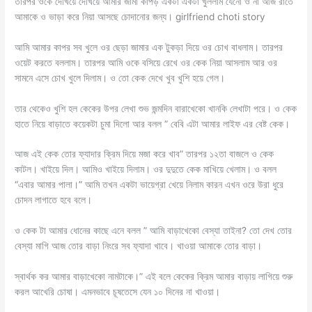
তারপর ওকে দেখিয়ে দেখিয়ে আমার জামা কাপড় একটা একটা খুললাম যেনো ও না আজ রাতে
আমাকে ও ভাড়া করে নিয়া আসছে চোদানোর জন্য। girlfriend choti story
আমি আমার কাপর সব খুলে ওর ছেড়া জামার এক টুকড়া দিয়ে ওর চোখ বাধলাম। তারপর
ওয়েট করতে বললাম। তারপর আমি ওকে বসিয়ে রেখে ওর কেক নিয়া আসলাম আর ওর
সামনে এসে চোখ খুলে দিলাম। ও তো কেক দেখে খুব খুশি হয়ে গেল।
তার থেকেও খুশি হল কেকের উপর লেখা শুভ জন্মদিন বারাখেকো খানকি লেখাটা পরে। ও কেক
হাতে নিয়ে বাড়াতে কয়েকটা চুমা দিলো আর বলল ” বেবি এটা আমার লাইফ এর বেষ্ট কেক।
আজ এই কেক তোর ফ্যাদার ক্রিম দিয়ে মজা করে খাব” তারপর ১২তা বাজলে ও কেক
কাটল। খাইয়ে দিল। আমিও খাইয়ে দিলাম। ওর দুদুতে কেক মাখিয়ে খেলাম। ও বলল
“এবার আমার পালা।” আমি তখন একটা ভায়েগ্রা খেয়ে নিলাম কারন এখন ওরে উরা ধুরে
চোদন লাগাতে হবে বলে।
ও কেক টা আমার ধোনের কাছে এনে বলল ” আমি বাড়াখেকো বেস্যা তাইনা? তো দেখ তোর
বেস্যা মাগি আজ তোর বাড়া নিংরে সব ফ্যাদা খাবে। খাওয়া আমাকে তোর বাড়া।
স্বার্থক কর আমার বাড়াখেকো নামটাকে।” এই বলে কেকের ক্রিম আমার বাড়ায় লাগিয়ে শুরু
করল আখেরি চোষা। এমনভাবে চূষতেসে যেন ১০ দিনের না খাওয়া।