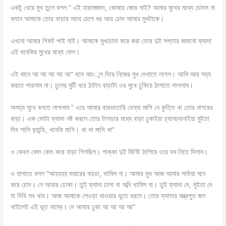
একটু খেয়ে মুখ তুলে বলল ” এই হারামজাদা, কোমরে জোর নাই? আমার মুখের মধ্যে চোদস না
ক্যান আমাকে তোর বাড়ার সাথে চেপে ধর আর চোদ আমার মুখটাকে।
এখনো আমার গিফট পাই নাই। আমাকে মুখচোদা করে করা তোর দুই সপ্তার জমানো ফ্যাদা
এই খানকির মুখের মধ্যে ফেল।
এই খানে আ আ আ আ আ” বলে আংুল দিয়ে নিজের মুখ দেখাতে লাগল। আমি আর সহ্য
করতে পারলাম না। চুলের মুটি ধরে ঠাটান বাড়াটা ওর মুখে ঢুকিয়ে ঠাপাতে লাগলাম।
অসহ্য সুখে বলতে লাগলাম ” ওরে আমার বারভাতারি বেস্যা মাগি নে কুত্তি খা তোর নাগরের
বাড়া। এক ফোটা ফ্যাদা নষ্ট করলে তোর টাগড়ার মধ্যে বাড়া ঢুকাইয়া চ্যানচ্যানাইয়া মুইতা
দিব শালি র‍্যান্ডি, খানকি মাগি। খা খা মাগি খা”
ও কেবল কোৎ কোৎ করে বাড়া গিলছিল। পাক্কা দুই মিণিট ঠাপিয়ে ওরে দম নিতে দিলাম।
ও হাপাতে বলল “আহহহহ শুয়ারের বাচচা, থামিস না। আমার মুখ আজ আমার সাউয়া মনে
করে চোদ। নে আবার ঢোকা। তুই ফ্যাদা ঢালা না অব্দি থামিস না। তুই ফ্যাদা দে, মুইতা দে
যা দিবি সব খাব। আজ আমাকে লেওড়া খাওয়ার ভুতে ধরসে। তোর ফ্যাদার মন্ত্রপুত জল
খাইলেই এই ভূত নাম্বে। দে আবার ঢুকা আ আ আ আ”