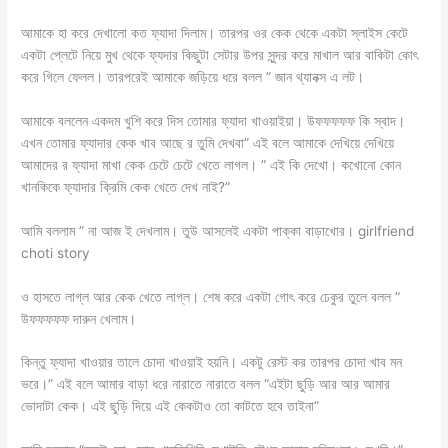
আমাকে হা করে দেখালো কত ফ্যাদা দিলাম। তারপর ওর কেক থেকে একটা স্লাইস কেটে
একটা প্লেটে নিয়ে মুখ থেকে ফ্যদার কিছুটা সেটার উপর সুন্দর করে মাখাল আর বাকিটা কোৎ
করে গিলে ফেলল। তারপরেই আমাকে জড়িয়ে ধরে বলল ” জান থ্যানক্স এ লট।
আমাকে বললেন একদম খুশি করে দিস তোমার ফ্যাদা খাওয়াইয়া। উফফফফফ কি স্বাদ।
এখন তোমার ফ্যাদার কেক খাব আছে র তুমি দেখবা” এই বলে আমাকে দেখিয়ে দেখিয়ে
আমাদের র ফ্যাদা মাখা কেক চেটে চেটে খেতে লাগল। ” এই কি দেখো। কখোনো কোন
খানকিকে ফ্যাদার ক্রিমি কেক খেতে দেখ নাই?”
আমি বললাম ” না আজ ই দেখলাম। তুউ আসলেই একটা পাক্কা বাড়াখোর। girlfriend
choti story
ও হাসতে লাগ্ল আর কেক খেতে লাগ্ল। শেষ করে একটা গোৎ করে ঢেকুর তুলে বলল ”
উফফফফফ দারুন খেলাম।
কিন্তু ফ্যাদা খাওয়ার তালে চোদা খাওয়াই হয়নি। একটু রেস্ট কর তারপর চোদা খাব মন
ভরে।” এই বলে আমার বাড়া ধরে নারাতে নারাতে বলল “এইটা ছুড়ি আর আর আমার
ভোদাটা কেক। এই ছুড়ি দিয়ে এই কেকটাও তো কাটতে হবে তাইনা”