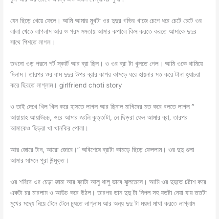
যেন ছিড়ে খেয়ে ফেলে। আমি আমার মুখটা ওর দুদুর গভির খাজে চেপে ধরে চেটে চেটে ওর
লালা খেতে লাগলাম আর ও পরম মমতায় আমার কপালে কিস করতে করতে আমাকে দুদুর
সাথে পিশতে লাগল।
তখনো ওড় পরনে শর্ট স্কার্ট আর ব্রা ছিল। ও ওর ব্রা টা খুলতে গেল। আমি ওকে থামিয়ে
দিলাম। তারপর ওর বাম দুদুর উপর ব্রার কাপর কামড়ে ধরে হায়নার মত করে টানা হ্যাচরা
করে ছিরতে লাগ্লাম। girlfriend choti story
ও তাই দেখে খিল খিল করে হাসতে লাগল আর ছিনাল মাগিদের মত করে বলতে লাগল ”
আয়ায়াহ আয়াউচচ, ওরে আমার জংলি কুত্তাটা, নে ছিড়রা ফেল আমার ব্রা, তারপর
আমাকেও ছিড়রা খা খানকির পোলা।
আর জোরে টান, আরো জোরে।” অবিশেষে ব্রাটা কামড়ে ছিড়ে ফেললাম। ওর দুদু গুলা
আমার সামনে পুরা উন্মুক্ত।
ওর শরিরে ওর চেড়া জামা আর ব্রাটা আলু থালু ভাবে ঝুলতেসে। আমি ওর দুদুতে চটাশ করে
একটা চর মারলাম ও আউচ করে উঠল। তারপর ডান দুদু টা নিপল সহ যতটা নেয়া যায় ততটা
মুখের মদ্যে নিয়ে টেনে টেনে চুষতে লাগ্লাম আর অন্য দুদু টা ময়দা মাখা করতে লাগ্লাম