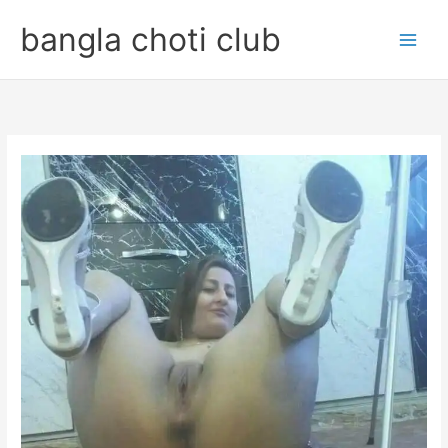
Skip
bangla choti club
to
content