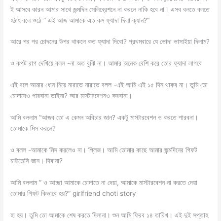
ই আসবে কারন আমার সাথে জন্মদিন সেলিব্রেশনে না করলে নাকি হবে না। এসব বলতে বলতে
হঠাৎ বলে ওঠে ” এই আজ আমাকে এত কম ফ্যাদা দিলা ক্যান?”
আরে পর পর চোদনের উপর থাকলে কত ফ্যাদা দিবো? প্রথমবারে যে ভোদা ভাসাইয়া দিলাম?
ও কপট রাগ দেখিয়ে বলল -না অত বুঝি না। আমার অনেক বেশি করে তোর ফ্যাদা লাগবে
এই বলে আমার ধোন নিয়ে নারাতে নারাতে বলল -এই আমি এই ১৫ দিন থাকব না। তুমি তো
চোদাদেও পারবানা তাইনা? আর মাস্টারবেশনও করবানা।
আমি বললাম “আজব তো এ কেমন অবিচার জান? একটু মাস্টারবেশন ও করতে পারবনা।
তোমাকে মিস করলে?
ও বলল -আমাকে মিস করলেও না। প্লিজ। আমি তোমার কাছে আমার জন্মদিনের গিফট
চাইতেসি জান। দিবানা?
আমি বললাম ” ও আচ্ছা আমাকে চোদাতে না দেয়া, আমাকে মাস্টারবেশন না করতে দেয়া
তোমার গিফট কিভাবে হয়?” girlfriend choti story
হা হয়। তুমি তো আমাকে শেষ করতে দিলানা। শুন আমি ফিরব ১৪ তারিখ। এই দুই সপ্তাহ