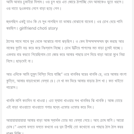
আমি আবার ঢুকাইয়া দিলাম। ওর চুল ধরে এত জোরে ঠাপাচ্ছি যেন আমাকেও ভুতে ধরসে।
ওর দাতে দুএকবার লেগে বাড়া ছড়ে গেল।
জ্বলছিল একটু তাও কি যে সুখ লাগছিল তা ভাষায় বোঝানো যাবেনা। ওর চোখ বেয়ে পানি
ঝরছিল। girlfriend choti story
ঠাপের সাথে সাথে মুখ থেকে অঝোরে লালা ঝড়ছিল। ও কেব উম্মম্মম্মম্মম্মম শব্দ করছে আর
নাকের ফুটো বড় করে করে নিঃস্বাস নিচ্ছে। চোখ উল্টিয়ে পাগলের মত বাড়া চুষেই যাচ্ছে।
একবার বার করতে গিয়েছিলাম তো জোর করে আমার পাছায় চাপ দিয়ে বাড়া আরো মুখে নিয়া
নিসে। ছাড়বেই না।
আর এদিকে আমি তুমুল খিস্তি দিয়ে যাচ্ছি” ওরে খানকির ঘরের খানকি রে, ওরে আমার নাংগা
কুত্তি, আমার বাড়াখেকো বেস্যা রে। নে খা মন ভিরে আমার বাড়ার ঠাপ খা। কত খাইতে
পারোস।
খানকি মাগি কতদিন না খাওয়া। এত ফ্যাদা খাওয়ার সখ খানকির ঝি খানকি। আজ তোরে
এই বাড়া খাওয়াতে খাওয়াতে গলার মধ্যে এফোর ওফোর করে দিব।
আয়ায়ায়ায়ায়ায়া আমার বাড়া আজ স্বার্থক তোর মত বেস্যা পেয়ে। আহ চোষ মাগি। আরো
চোষ।” এগুলো বলতে বলতে কখনো ওর দুদ ঠিপছি তো কখোনো ওর পাছায় ঠাস ঠাস করর
থাপ্পর দিচ্ছি।