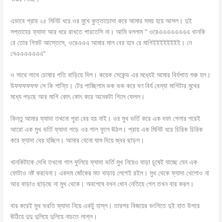
এভাবে প্রায় ২৫ মিনিট ধরে ওর মুখে কুত্তাচোদা করে আমার সময় হয়ে আসল। দুই
সপ্তাহের ফ্যাদা আর ধরে রাখতে পারতেসি না। আমি বললাম ” ওরেএএএএএএএএ খানকি
রে তোর গিফট আস্তেসে, ওরেএএএ আমার মাল বের হবে রে মাগিইইইইইইইই। নে
নেএএএএএএএ”
ও সাথে সাথে চোষার গতি বাড়িয়ে দিল। কয়েক সেকেন্ড এর মধ্যেই আমার বির্যপাত শুরু হল।
উফফফফফফ সে কি শান্তি। টের পাচ্ছিলাম ভক ভক করে ঘণ বির্য বেস্যা মাগিটার মুখের
মধ্যে পড়ছে আর মাগি কোৎ কোৎ করে অনেকটা গিলে ফেলল।
কিন্তু আমার ফ্যাদা তখনো পুরা বের হয় নাই। ওর মুখ ভর্তি করে এক দফা গেলার পরেই
আরো এক মুখ ভর্তি ফ্যাদা পড়ে ওর গাল ফুলে ঊঠল। প্রায় এক মিনিট ধরে চিরিক চিরিক
করে ফ্যাদা বের হচ্ছিল। আমার যেনো ঘাম দিয়ে জ্বর ছাড়ল।
খানকিটাকে দেখি তখনো গাল ফুলিয়ে ফ্যাদা ভর্তি মুখ নিয়েও বাড়া চূষেই যাচ্ছে যেন এক
ফোটাও নষ্ট করবেনা। একদম জোঁকের মত বাড়ায় লেগেই রইল। মুখ থেকে ফ্যাদা খেলোও না
আর বাড়াও ছাড়ছে না মুখ থেকে। অবশেষে যখন ধোন নেতিয়ে গেল তখন বার করল।
বার করেই মুখ ভরতি ফ্যাদা নিয়ে একটু হাস্ল। তারপর বিজয়ের ভংগিতে দুই হাত উপরে
ঊঠিয়ে দুদু দুলিয়ে দুলিয়ে নাচতে লাগ্ল।