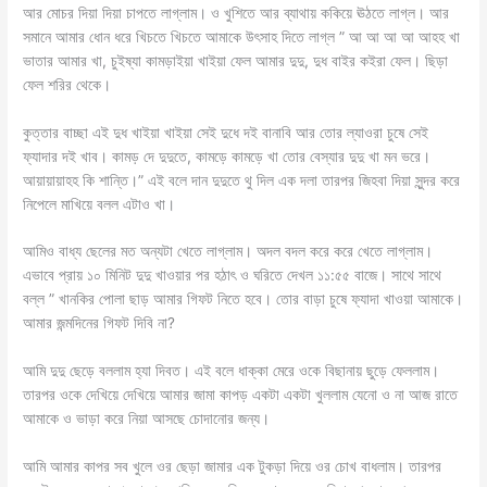
আর মোচর দিয়া দিয়া চাপতে লাগ্লাম। ও খুশিতে আর ব্যাথায় ককিয়ে ঊঠতে লাগ্ল। আর
সমানে আমার ধোন ধরে খিচতে খিচতে আমাকে উৎসাহ দিতে লাগ্ল ” আ আ আ আ আহহ খা
ভাতার আমার খা, চুইষ্যা কামড়াইয়া খাইয়া ফেল আমার দুদু, দুধ বাইর কইরা ফেল। ছিড়া
ফেল শরির থেকে।
কুত্তার বাচ্ছা এই দুধ খাইয়া খাইয়া সেই দুধে দই বানাবি আর তোর ল্যাওরা চুষে সেই
ফ্যাদার দই খাব। কামড় দে দুদুতে, কামড়ে কামড়ে খা তোর বেস্যার দুদু খা মন ভরে।
আয়ায়ায়াহহ কি শান্তি।” এই বলে দান দুদুতে থু দিল এক দলা তারপর জিহবা দিয়া সুন্দর করে
নিপেলে মাখিয়ে বলল এটাও খা।
আমিও বাধ্য ছেলের মত অন্যটা খেতে লাগ্লাম। অদল বদল করে করে খেতে লাগ্লাম।
এভাবে প্রায় ১০ মিনিট দুদু খাওয়ার পর হঠাৎ ও ঘরিতে দেখল ১১:৫৫ বাজে। সাথে সাথে
বল্ল ” খানকির পোলা ছাড় আমার গিফট নিতে হবে। তোর বাড়া চুষে ফ্যাদা খাওয়া আমাকে।
আমার জন্মদিনের গিফট দিবি না?
আমি দুদু ছেড়ে বললাম হ্যা দিবত। এই বলে ধাক্কা মেরে ওকে বিছানায় ছুড়ে ফেললাম।
তারপর ওকে দেখিয়ে দেখিয়ে আমার জামা কাপড় একটা একটা খুললাম যেনো ও না আজ রাতে
আমাকে ও ভাড়া করে নিয়া আসছে চোদানোর জন্য।
আমি আমার কাপর সব খুলে ওর ছেড়া জামার এক টুকড়া দিয়ে ওর চোখ বাধলাম। তারপর