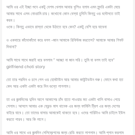
আমি ওর এই ইচ্ছা শুনে একটু বেশম খেলাম আবার খুশিও হলাম এমন সুন্দরি একটা মেয়ে
আমার সাথে এসব নোংরামি চায়। কখোনো কোন বেস্যা চুদিনি কিন্তু ওর বদৌলতে তাই
করব।
ওকে। কিন্তু এভাবে রাস্তা থেকে উঠাতে হবে কেন? একটু বেশি হয়ে যাবেনা
ও একবারে কাঁদোকাঁদো করে বলল -জান আমাকে রিফিউজ করতেস? আমাকে আমার গিফট
দিবানা?
আমি সাথে সাথে জরাই ধরে বললাম ” আচ্ছা না জান সরি। তুমি যা বলস তাই হবে”
girlfriend choti story
তো তার পরদিন ও চলে গেল ওর হোমটাউন আর আমার কাউন্টডউন শুরু। ফোনে কথা হত
কেব আর একটা একটা করে দিন গুন্তে লাগলাম।
তা ওর জন্মদিনের দুদিন আগে আকাশের চাঁদ হাতে পাওয়ার মত একটা খালি বাসাও পেয়ে
গেলাম। আসলে আমার এক ফ্রেন্ড মাস খানেক এর জন্য ফামিলি ট্রিপ এর জন্য দেশের
বাইরে যাবে। তো তাদের বাসায় আমাকেই থাকতে হবে। ওদের গারিটাও আমি চাইলে ইউস
করতে পারব। আর কি লাগে।
আমি ওর সাথে ওর জন্মদিন সেলিব্রেশনের জন্য রেডি করতে লাগলাম। আমি প্লান করলাম