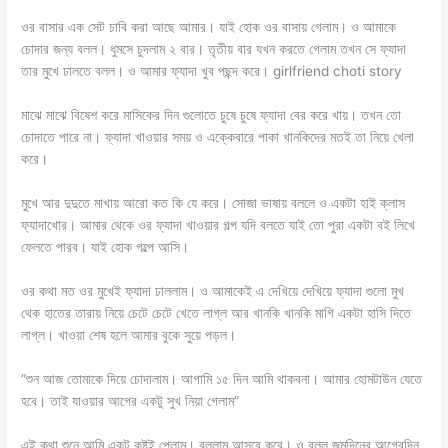
ওর বাসার এক সেট চাবি করা আছে আমার। যাই হোক ওর বাসায় গেলাম। ও আমাকে
চোদার জন্য বলল। ধুমসে চুদলাম ২ বার। তৃতীয় বার যখন করতে গেলাম তখন সে ফ্যাদা
তার মুখে ঢালতে বলল। ও আমার ফ্যাদা খুব পছন্দ করে। girlfriend choti story
মাঝে মাঝে বিষেশ করে মাসিকের দিন গুলোতে চুষে চুষে ফ্যাদা বের করে খায়। তখন তো
চোদাতে পারে না। ফ্যাদা খাওয়ার সময় ও এক্কেবারে পাকা খানকিদের মতই তা নিয়ে খেলা
করে।
মুখে আর দুদুতে মাখায় আরো কত কি যে করে। সোজা ভাষায় বললে ও একটা হাই ক্লাস
ফ্যাদাখোর। আমার থেকে ওর ফ্যাদা খাওয়ার গল্প যদি বলতে যাই তো পুরা একটা বই লিখে
ফেলতে পারব। যাই হোক গল্পে আসি।
ওর কথা মত ওর মুখেই ফ্যাদা ঢাললাম। ও আমাকেই এ দেখিয়ে দেখিয়ে ফ্যাদা গুলো মুখ
থেক হাতের তারায় নিয়ে চেটে চেটে খেতে লাগ্ল আর খানকি খানকি মাগি একটা হাসি দিতে
লাগ্ল। খাওয়া শেষ হলে আমার বুকে সুয়ে পড়ল।
“শুন আজ তোমাকে দিয়ে চোদালাম। আগামি ১৫ দিন আমি থাকবনা। আমার হোমটাউন যেতে
হবে। তাই যাওয়ার আগের একটু সুখ নিয়া গেলাম”
এই কথা শুনে আমি একটু কষ্টই পেলাম। বললাম আসবে কবে। ও বলল জন্মদিনের আগেরদিন