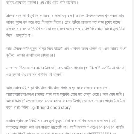
ভাষায় বোঝানো যাবেনা। ওর চোখ বেয়ে পানি ঝরছিল।
ঠাপের সাথে সাথে মুখ থেকে অঝোরে লালা ঝড়ছিল। ও কেব উম্মম্মম্মম্মম্মম শব্দ করছে আর
নাকের ফুটো বড় করে করে নিঃস্বাস নিচ্ছে। চোখ উল্টিয়ে পাগলের মত বাড়া চুষেই যাচ্ছে।
একবার বার করতে গিয়েছিলাম তো জোর করে আমার পাছায় চাপ দিয়ে বাড়া আরো মুখে নিয়া
নিসে। ছাড়বেই না।
আর এদিকে আমি তুমুল খিস্তি দিয়ে যাচ্ছি” ওরে খানকির ঘরের খানকি রে, ওরে আমার নাংগা
কুত্তি, আমার বাড়াখেকো বেস্যা রে।
নে খা মন ভিরে আমার বাড়ার ঠাপ খা। কত খাইতে পারোস।খানকি মাগি কতদিন না খাওয়া।
এত ফ্যাদা খাওয়ার সখ খানকির ঝি খানকি।
আজ তোরে এই বাড়া খাওয়াতে খাওয়াতে গলার মধ্যে এফোর ওফোর করে দিব।
আয়ায়ায়ায়ায়ায়াঃহহঃহ।আমার বাড়া আজ স্বার্থক তোর মত বেস্যা পেয়ে। আহ চোষ মাগি।
আরো চোষ।” এগুলো বলতে বলতে কখনো ওর দুদ ঠিপছি তো কখোনো ওর পাছায় ঠাস ঠাস
করর থাপ্পর দিচ্ছি। girlfriend choti story
এভাবে প্রায় ২৫ মিনিট ধরে ওর মুখে কুত্তাচোদা করে আমার সময় হয়ে আসল। দুই
সপ্তাহের ফ্যাদা আর ধরে রাখতে পারতেসি না। আমি বললাম ” ওরেএএএএএএএএ খানকি
রে তোর গিফট আস্তেসে, ওরেএএএ আমার মাল বের হবে রে মাগিইইইইইইইই। নে