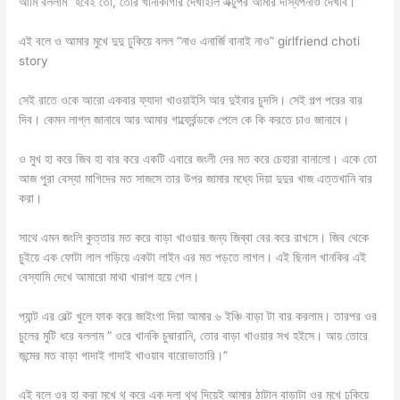
আমি বললাম “হবেই তো, তোর খানকিগিরি দেখাইলি এক্টুপর আমার দস্যিপনাও দেখবি।”
এই বলে ও আমার মুখে দুদু ঢুকিয়ে বলল “নাও এনার্জি বানাই নাও” girlfriend choti
story
সেই রাতে ওকে আরো একবার ফ্যাদা খাওয়াইসি আর দুইবার চুদসি। সেই গল্প পরের বার
দিব। কেমন লাগ্ল জানাবে আর আমার গার্ল্ফ্রেন্ডকে পেলে কে কি করতে চাও জানাবে।
ও মুখ হা করে জিব হা বার করে একটি এবারে জংলী দের মত করে চেহারা বানালো। একে তো
আজ পুরা বেস্যা মাগিদের মত সাজসে তার উপর জামার মধ্যে দিয়া দুদুর খাজ এত্তখানি বার
করা।
সাথে এমন জংলি কুত্তার মত করে বাড়া খাওয়ার জন্য জিব্বা বের করে রাখসে। জিব থেকে
চুইয়ে এক ফোটা লাল গড়িয়ে একটা লাইন এর মত পড়তে লাগল। এই ছিনাল খানকির এই
বেস্যামি দেখে আমারো মাথা খারাপ হয়ে গেল।
প্যান্ট এর বেল্ট খুলে ফাক করে জাইংগা দিয়া আমার ৬ ইঞ্চি বাড়া টা বার করলাম। তারপর ওর
চুলের মুটি ধরে বললাম ” ওরে খানকি চুদ্মারানি, তোর বাড়া খাওয়ার সখ হইসে। আয় তোরে
জন্মের মত বাড়া গাদাই গাদাই খাওয়াব বারোভাতারি।”
এই বলে ওর হা করা মুখে থু করে এক দলা থুথু দিয়েই আমার ঠাটান বাড়াটা ওর মুখে ঢুকিয়ে