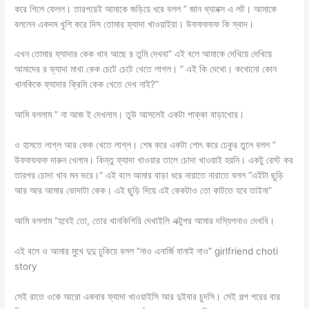
করে গিলে ফেলল। তারপরেই আমাকে জড়িয়ে ধরে বলল ” জান থ্যানক্স এ লট। আমাকে
বললেন একদম খুশি করে দিস তোমার ফ্যাদা খাওয়াইয়া। উফফফফফ কি স্বাদ।
এখন তোমার ফ্যাদার কেক খাব আছে র তুমি দেখবা” এই বলে আমাকে দেখিয়ে দেখিয়ে
আমাদের র ফ্যাদা মাখা কেক চেটে চেটে খেতে লাগল। ” এই কি দেখো। কখোনো কোন
খানকিকে ফ্যাদার ক্রিমি কেক খেতে দেখ নাই?”
আমি বললাম ” না আজ ই দেখলাম। তুউ আসলেই একটা পাক্কা বাড়াখোর।
ও হাসতে লাগ্ল আর কেক খেতে লাগ্ল। শেষ করে একটা গোৎ করে ঢেকুর তুলে বলল ”
উফফফফফ দারুন খেলাম। কিন্তু ফ্যাদা খাওয়ার তালে চোদা খাওয়াই হয়নি। একটু রেস্ট কর
তারপর চোদা খাব মন ভরে।” এই বলে আমার বাড়া ধরে নারাতে নারাতে বলল “এইটা ছুড়ি
আর আর আমার ভোদাটা কেক। এই ছুড়ি দিয়ে এই কেকটাও তো কাটতে হবে তাইনা”
আমি বললাম “হবেই তো, তোর খানকিগিরি দেখাইলি এক্টুপর আমার দস্যিপনাও দেখবি।
এই বলে ও আমার মুখে দুদু ঢুকিয়ে বলল “নাও এনার্জি বানাই নাও” girlfriend choti
story
সেই রাতে ওকে আরো একবার ফ্যাদা খাওয়াইসি আর দুইবার চুদসি। সেই গল্প পরের বার