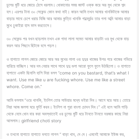
চুলের মুটি ধরে জোরে ঠেসে ধরলাম। ধোকানোর সময় জাস্ট ওক্ক করে অর মুখ থেকে শব্দ
হল। এরপর টানা ৩০ সেকেন্ড কোন কথা নাই। কারন আমি তখন আমার খানকিটাকে আমার
বাড়ার সাথে চেপে ধরায় বিজি আর আমার কুত্তি খানকি গার্ল্ফ্রেন্ড তার গলা অব্দি আমার বাড়া
মুখে ঢুকাইয়া হাস ফাস করতেসে।
৩০ সেকেন্ড পর যখন ছাড়লাম তখন এক গাদা লালা সমেত আমার বাড়াটা ওর মুখ থেকে বাড়
করল আর পিছনে ছিটকে বসে পড়ল।
ও হাপাতে লাগল জোরে জোরে আর অর মুখের লালা ওর দুদুর খাজের উপর পরে খাজের গভিরে
হারিয়ে যাচ্ছিল। আর দম নেয়ার সাথে সাথে দুদু গুলা আরো ফুলে ফুলে উঠছিলো। ও হাপাতে
হাপাতে একটা ছিনালি হাশি দিয়া বলল “come on you bastard, that’s what I
want. Use me like u are fucking whore. Use me like a street
whore. Come on.”
আমি বললাম “ওরে খানকি, ইংলিশ তোর সাউয়ার মধ্যে ভইরা দিব। আগে ঘরে আয়। তোরে
নিয়া আজ জলসা ঘরে ফুর্তি করব। ইংলিশ না পুরা বাংলা চোদন দিব।” এই বলে আমি গাড়ি
থেকে নেমে ধোন বার করা অবস্থাতেই ওর চুলের মুটি ধরে টানতে টানতে দরজার কাছে নিয়া
আসলাম। girlfriend choti story
ও তখনো হাপাতে হাপাতে বলতে লাগল ” বাড়া খাব, দে দে। এমনেই আমাকে ইউজ কর,