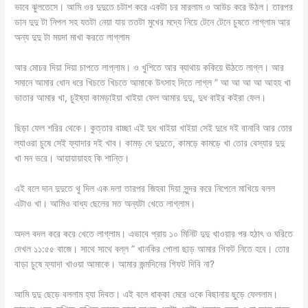
ভাবে ঝুলতেসে। আমি ওর দুদুতে চটাশ করে একটা চর মারলাম ও আউচ করে উঠল। তারপর
ডান দুদু টা নিপল সহ যতটা নেয়া যায় ততটা মুখের মদ্যে নিয়ে টেনে টেনে চুষতে লাগ্লাম আর
অন্য দুদু টা ময়দা মাখা করতে লাগ্লাম
আর মোচর দিয়া দিয়া চাপতে লাগ্লাম। ও খুশিতে আর ব্যাথায় ককিয়ে ঊঠতে লাগ্ল। আর
সমানে আমার ধোন ধরে খিচতে খিচতে আমাকে উৎসাহ দিতে লাগ্ল ” আ আ আ আ আহহ খা
ভাতার আমার খা, চুইষ্যা কামড়াইয়া খাইয়া ফেল আমার দুদু, দুধ বাইর কইরা ফেল।
ছিড়া ফেল শরির থেকে। কুত্তার বাচ্ছা এই দুধ খাইয়া খাইয়া সেই দুধে দই বানাবি আর তোর
ল্যাওরা চুষে সেই ফ্যাদার দই খাব। কামড় দে দুদুতে, কামড়ে কামড়ে খা তোর বেস্যার দুদু
খা মন ভরে। আয়ায়ায়াহহ কি শান্তি।
এই বলে দান দুদুতে থু দিল এক দলা তারপর জিহবা দিয়া সুন্দর করে নিপেলে মাখিয়ে বলল
এটাও খা। আমিও বাধ্য ছেলের মত অন্যটা খেতে লাগ্লাম।
অদল বদল করে করে খেতে লাগ্লাম। এভাবে প্রায় ১০ মিনিট দুদু খাওয়ার পর হঠাৎ ও ঘরিতে
দেখল ১১:৫৫ বাজে। সাথে সাথে বল্ল ” খানকির পোলা ছাড় আমার গিফট নিতে হবে। তোর
বাড়া চুষে ফ্যাদা খাওয়া আমাকে। আমার জন্মদিনের গিফট দিবি না?
আমি দুদু ছেড়ে বললাম হ্যা দিবত। এই বলে ধাক্কা মেরে ওকে বিছানায় ছুড়ে ফেললাম।