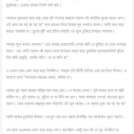
মুখটাকে। এখনো আমার গিফট পাই নাই।
আমাকে মুখচোদা করে করা তোর দুই সপ্তার জমানো ফ্যাদা এই খানকির মুখের মধ্যে ফেল।
এই খানে আ আ আ আ আ” বলে আংগুল দিয়ে নিজের মুখ দেখাতে লাগল। আমি আর সহ্য
করতে পারলাম না। চুলের মুটি ধরে ঠাটান বাড়াটা ওর মুখে ঢুকিয়ে ঠাপাতে লাগলাম।
অসহ্য সুখে বলতে লাগলাম ” ওরে আমার বারভাতারি বেস্যা মাগি নে কুত্তি খা তোর নাগরের
বাড়া। এক ফোটা ফ্যাদা নষ্ট করলে তোর টাগড়ার মধ্যে বাড়া ঢুকাইয়া চ্যানচ্যানাইয়া মুইতা
দিব শালি র‍্যান্ডি, খানকি মাগি। খা খা মাগি খা”
ও কেবল কোৎ কোৎ করে বাড়া গিলছিল। পাক্কা দুই মিণিট ঠাপিয়ে ওরে দম নিতে দিলাম। ও
হাপাতে বলল “আহহহহ শুয়ারের বাচচা, থামিস না।
আমার মুখ আজ আমার সাউয়া মনে করে চোদ। নে আবার ঢোকা। তুই ফ্যাদা ঢালা না অব্দি
থামিস না। তুই ফ্যাদা দে, মুইতা দে যা দিবি সব খাব। আজ আমাকে লেওড়া খাওয়ার ভুতে
ধরসে। তোর ফ্যাদার মন্ত্রপুত জল খাইলেই এই ভূত নাম্বে। দে আবার ঢুকা আ আ আ আ”
আমি আবার ঢুকাইয়া দিলাম। ওর চুল ধরে এত জোরে ঠাপাচ্ছি যেন আমাকেও ভুতে ধরসে।
ওর দাতে দুএকবার লেগে বাড়া ছড়ে গেল। জ্বলছিল একটু তাও কি যে সুখ লাগছিল তা