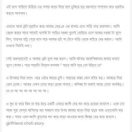
এই বলে গারিতে উঠিয়ে ওর গলার মধ্যে দিয়ে হাত ঢুকিয়ে দুদু কচলাতে লাগ্লাম আর ড্রাইভ
করতে লাগলাম।
এভাবে আধা ঘন্টা ড্রাইভ করে আমার ফ্রেণ্ড এর বাসায় এসে গাড়ি দাড় করালাম। আমি
ব্রেক করার সাথে সাথেই খানকি টা গাড়ির দরজা খুলেই দোউরে এসে আমার দরজা টা খুলে
দিল, তারপর হাটু গেরে বসে পরে আমার দুই পা টেনে গাড়ি থেকে বাইরে বের করাল। আমি
তখনো সিটেই বসা।
সেই অবস্থাতেই ও আমার বেল্ট খুলা শুরু করল। আমি ঘটনার আকস্মিকতায় কথায় বলতে
ভুলে গেলাম। পরে সম্বতি ফিরলে বললাম ” আরে মাগি ঘরে তো ঊঠতে দে”
ও চিৎকার দিয়া বল্ল -ঘরে ওঠার মায়রে চুদি। শুয়ারের বাচ্চা ধোন বাইর কর। আমারে দিয়া
ধোন চোষা। আমার এক্ষন তোর বাড়া চোষা লাগবে। কলিজা টা শুকাই আছে তোর খানকির।
দে দে আ আ আ আ আ আ আ।
ও মুখ হা করে জিব হা বার করে একটি এবারে জংলী দের মত করে চেহারা বানালো। একে তো
আজ পুরা বেস্যা মাগিদের মত সাজসে তার উপর জামার মধ্যে দিয়া দুদুর খাজ এত্তখানি বার
করা। সাথে এমন জংলি কুত্তার মত করে বাড়া খাওয়ার জন্য জিব্বা বের করে রাখসে।
girlfriend choti story