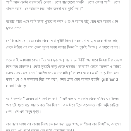
আমি আজ একটা বারভাতারি বেস্যা। তোর বারাখেকো খানকি। তোর বেস্যা আমি। তোর
খানকি আমি। নে আমাকে নিয়া আজ জলসা ঘরে ফুর্তি কর।”
দরজার কাছে এসে আমি তালা খুলতে লাগলাম ও তখন আবার হাটু গেরে বসে আমার ধোন
চুষতে লাগল।
সে কি চোষা রে। যেন ধোন থেকে ধোয়া ছুটাই দিবে। দরজা খোলা হলে ওকে পায়ের কাছ
থেকে উঠিয়ে ওর লাল ভেজা মুখের মধ্যে আমার জিহবা টা ঢুকাই দিলাম। ও চুষতে লাগ্ল।
ওকে সেই অবস্থায় কোলে নিয়ে ঘরে ঢুক্লাম। প্রায় ১০ মিনিট ওর সাথে জিহবা দিয়া ফ্রেঞ্চ
কিস করে ছাড়লাম। একটা মুহুর্তের জন্য ছেড়ে বললাম ” ভালবাসি তোকে অনেক” ও আমার
চোখে চোখ রেখে বলল ” আমিও তোকে ভালবাসি।” তারপর আবার একটা গাড় কিস করে
বলল ” নে এখন ভালবাসা দিয়া বাল করব, উদম চোদা চোদ আমকে হারামি” girlfriend
choti story
আমি বললাম ” তবেরে মাগি দেখ কি করি।” এই বলে ওকে কোল থেকে নামিয়ে ওর টপ্সের
গলা দুই হাতে ধরে ফারাত করে টান দিলাম। এক টানে ছিড়ে একেভারে নাভি অব্দি বেরিয়ে
গেল। সে এক অপুর্ব দৃশ্য।
লাল ব্রার মধ্যে ওর লালায় ভিজে চক চক করা দুদুর খাজ, লেপ্টানো লাল লিপ্সটিক, এলমেল
চুল আর ওর চোখে অদম্য এক জংলি বেস্যামির ক্ষুধা।