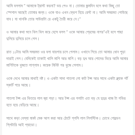
আমি বললাম ” আমাকে ট্রাস্ট করনা? ভয় পেও না। তোমার জন্মদিন বলে কথা কিছু তো
স্পেশাল আছেই তোমার জন্য। ওকে যাও এখন ফ্রেশ হিয়ে রেস্ট না। আমি সময়মত পোউছে
যাব। যা খানকি তোর সাউয়াটা রে একটু তৈরী করে নে।”
ও আমার কথা শুনে খিল খিল করে হেসে বলল ” ওকে আমার প্রেমের নাগর”এই বলে পাছা
দুলিয়ে দুলিয়ে চলে গেল।
রাত ১১টায় আমি সময়মত ওর বলা যায়গায় চলে গেলাম। ওখানে গিয়ে তো আমার ধোন পুড়া
দারাই গেল। যেদিকেই তাকাই খালি মাগি আর মাগি। বড় দুধ আর পোদের ভিরে আমি আমার
মাগিটাকে খুজতে লাগ্লাম। কয়েক মিনিট পর খুজে পেলাম।
ওকে দেখে আমার মাথাই নষ্ট। ও একটা সাদা পাতলা লো কাট টপ্স আর সাথে একটা ব্ল্যাক শর্ট
স্কার্ট পরে আছে।
পাতলা টপ্স এর ভিতরে লাল ব্রা পড়া। আর টপ্স এর গলাটা এত বড় যে দুদুর খাজ টা গভির
হতে হয়ে বেড়িয়ে আছে।
সাথে কড়া বেস্যা মার্কা মেক আপ করা আর ঠোটে গ্লসি লাল লিপস্টিক। চোখে গোল্ডেন
গ্লিটারি আই শ্যাডো।