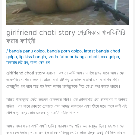
girlfriend choti story প্রেমিকার খানকিগিরি
করার কাহিনী
/
bangla panu golpo
,
bangla porn golpo
,
latest bangla choti
golpo
,
lip kiss bangla
,
voda fatanor bangla choti
,
xxx golpo
,
অজাচার চটি গল্প
,
বাংলা সেক্স গল্প
girlfriend choti story হ্যালো। এখানে আমি আমার গার্লফ্রেন্ডের সাথে আমার সেক্স
এক্সপেরিয়েন্স শেয়ার করব। তোমরা যারা চটি পড়তে ভালবাস তারা এখানে আমার সত্যি
চোদাচুদির গল্প পাবে আর যত ইচ্ছা আমার গার্লফ্রন্ডকে নিয়ে নোংরা কথা বলতে পারবে।
আমার গার্লফ্রেন্ড একটা ভয়ংকর চোদনবাজ মাগি। এত চোদনখোর এত চোদনখোর যা কল্পনার
বাইরে। ওর সাথে চোদাতে চোদাতে এখন আমার অবস্তাও এমন হইসে মাঝে মাঝে ভাবি এই
মাগি ছাড়া অন্য কোন মেয়েকে চুদে আমি শান্তি পাবোনা।
আমার এমন ধারনা এমনি এমনি হয়নি। প্রথমত ওর শরির অনেক সুন্দর ছিল। দুদু গুলা ৩৪
করে ফেলসিলাম। গায়ে মেদ ছিল না কোন কিন্তু পেটের কাছে হাল্কা একটু চর্বি ছিল আর তা