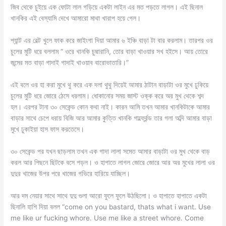
জিব থেকে চুইয়ে এক ফোটা লাল গড়িয়ে একটা লাইন এর মত পড়তে লাগল। এই ছিনাল
খানকির এই বেস্যামি দেখে আমারো মাথা খারাপ হয়ে গেল।
প্যান্ট এর বেল্ট খুলে ফাক করে জাইংগা দিয়া আমার ৬ ইঞ্চি বাড়া টা বার করলাম। তারপর ওর
চুলের মুটি ধরে বললাম ” ওরে খানকি চুদ্মারানি, তোর বাড়া খাওয়ার সখ হইসে। আয় তোরে
জন্মের মত বাড়া গাদাই গাদাই খাওয়াব বারোভাতারি।”
এই বলে ওর হা করা মুখে থু করে এক দলা থুথু দিয়েই আমার ঠাটান বাড়াটা ওর মুখে ঢুকিয়ে
চুলের মুটি ধরে জোরে ঠেসে ধরলাম। ধোকানোর সময় জাস্ট ওক্ক করে অর মুখ থেকে শব্দ
হল। এরপর টানা ৩০ সেকেন্ড কোন কথা নাই। কারন আমি তখন আমার খানকিটাকে আমার
বাড়ার সাথে চেপে ধরায় বিজি আর আমার কুত্তি খানকি গার্ল্ফ্রেন্ড তার গলা অব্দি আমার বাড়া
মুখে ঢুকাইয়া হাস ফাস করতেসে।
৩০ সেকেন্ড পর যখন ছাড়লাম তখন এক গাদা লালা সমেত আমার বাড়াটা ওর মুখ থেকে বাড়
করল আর পিছনে ছিটকে বসে পড়ল। ও হাপাতে লাগল জোরে জোরে আর অর মুখের লালা ওর
দুদুর খাজের উপর পরে খাজের গভিরে হারিয়ে যাচ্ছিল।
আর দম নেয়ার সাথে সাথে দুদু গুলা আরো ফুলে ফুলে উঠছিলো। ও হাপাতে হাপাতে একটা
ছিনালি হাশি দিয়া বলল “come on you bastard, thats what i want. Use
me like ur fucking whore. Use me like a street whore. Come