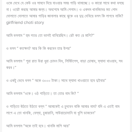
ওকে দেখে যে কেউ ওর সামনে দিয়ে যাওয়ার সময় গাড়ি থামাচ্ছে। ও কারো সাথে কথা বলছে
না। ওয়েট করছে আমার জন্য। অবশেষে আমি গেলাম। ও একদম খানকিদের মত পোদ
দোলাতে দোলাতে আমার গাড়ির জানালার কাছে ঝুকে ওর দুদু দেখিয়ে বলল কি লাগবে নাকি?
girlfriend choti story
আমি বললাম ” হুম গতর তো ভালই বানিয়েছিস। রেট কত রে মাগি?”
ও বলল ” কতক্ষন? আর কি কি করবেন তার উপর”
আমি বললাম ” পুরা রাত উরা ধুরা চোদন দিব, লিমিটলেস, বাড়া চোষাব, ফ্যাদা খাওয়াব, সব
করব।”
ও একটু ভেবে বলল ” অকে ৩০০০ টাকা। সাথে ফ্যাদা খাওয়াতে হবে দুইবার”
আমি বললাম “ওকে। ওঠ গাড়িতে। তা তোর নাম কি? “
ও গাড়িতে ঊঠতে উঠতে বল্ল ” আমাকেই এ চুদবেন নাকি আমার নাম? যদি এ এতই নাম
লাগে এ তো খানকি, বেস্যা, চুদ্মারানি, সাউয়াচোদানি যা খুশি ডাকবেন”
আমি বললাম “অকে তাই হবে। খানকি মাগি আয়”