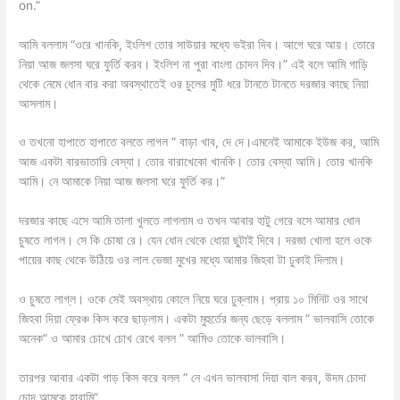
on.”
আমি বললাম “ওরে খানকি, ইংলিশ তোর সাউয়ার মধ্যে ভইরা দিব। আগে ঘরে আয়। তোরে
নিয়া আজ জলসা ঘরে ফুর্তি করব। ইংলিশ না পুরা বাংলা চোদন দিব।” এই বলে আমি গাড়ি
থেকে নেমে ধোন বার করা অবস্থাতেই ওর চুলের মুটি ধরে টানতে টানতে দরজার কাছে নিয়া
আসলাম।
ও তখনো হাপাতে হাপাতে বলতে লাগল ” বাড়া খাব, দে দে।এমনেই আমাকে ইউজ কর, আমি
আজ একটা বারভাতারি বেস্যা। তোর বারাখেকো খানকি। তোর বেস্যা আমি। তোর খানকি
আমি। নে আমাকে নিয়া আজ জলসা ঘরে ফুর্তি কর।”
দরজার কাছে এসে আমি তালা খুলতে লাগলাম ও তখন আবার হাটু গেরে বসে আমার ধোন
চুষতে লাগল। সে কি চোষা রে। যেন ধোন থেকে ধোয়া ছুটাই দিবে। দরজা খোলা হলে ওকে
পায়ের কাছ থেকে উঠিয়ে ওর লাল ভেজা মুখের মধ্যে আমার জিহবা টা ঢুকাই দিলাম।
ও চুষতে লাগ্ল। ওকে সেই অবস্থায় কোলে নিয়ে ঘরে ঢুক্লাম। প্রায় ১০ মিনিট ওর সাথে
জিহবা দিয়া ফ্রেঞ্চ কিস করে ছাড়লাম। একটা মুহুর্তের জন্য ছেড়ে বললাম ” ভালবাসি তোকে
অনেক” ও আমার চোখে চোখ রেখে বলল ” আমিও তোকে ভালবাসি।
তারপর আবার একটা গাড় কিস করে বলল ” নে এখন ভালবাসা দিয়া বাল করব, উদম চোদা
চোদ আমকে হারামি”