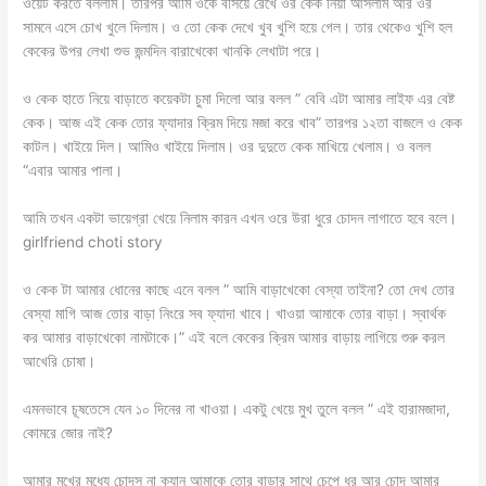
ওয়েট করতে বললাম। তারপর আমি ওকে বসিয়ে রেখে ওর কেক নিয়া আসলাম আর ওর
সামনে এসে চোখ খুলে দিলাম। ও তো কেক দেখে খুব খুশি হয়ে গেল। তার থেকেও খুশি হল
কেকের উপর লেখা শুভ জন্মদিন বারাখেকো খানকি লেখাটা পরে।
ও কেক হাতে নিয়ে বাড়াতে কয়েকটা চুমা দিলো আর বলল ” বেবি এটা আমার লাইফ এর বেষ্ট
কেক। আজ এই কেক তোর ফ্যাদার ক্রিম দিয়ে মজা করে খাব” তারপর ১২তা বাজলে ও কেক
কাটল। খাইয়ে দিল। আমিও খাইয়ে দিলাম। ওর দুদুতে কেক মাখিয়ে খেলাম। ও বলল
“এবার আমার পালা।
আমি তখন একটা ভায়েগ্রা খেয়ে নিলাম কারন এখন ওরে উরা ধুরে চোদন লাগাতে হবে বলে।
girlfriend choti story
ও কেক টা আমার ধোনের কাছে এনে বলল ” আমি বাড়াখেকো বেস্যা তাইনা? তো দেখ তোর
বেস্যা মাগি আজ তোর বাড়া নিংরে সব ফ্যাদা খাবে। খাওয়া আমাকে তোর বাড়া। স্বার্থক
কর আমার বাড়াখেকো নামটাকে।” এই বলে কেকের ক্রিম আমার বাড়ায় লাগিয়ে শুরু করল
আখেরি চোষা।
এমনভাবে চূষতেসে যেন ১০ দিনের না খাওয়া। একটু খেয়ে মুখ তুলে বলল ” এই হারামজাদা,
কোমরে জোর নাই?
আমার মুখের মধ্যে চোদস না ক্যান আমাকে তোর বাড়ার সাথে চেপে ধর আর চোদ আমার