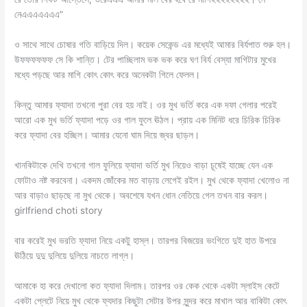
নেএএএএএএএ”
ও সাথে সাথে চোষার গতি বাড়িয়ে দিল। কয়েক সেকেন্ড এর মধ্যেই আমার বির্যপাত শুরু হল।
উফফফফফফ সে কি শান্তি। টের পাচ্ছিলাম ভক ভক করে ঘণ বির্য বেস্যা মাগিটার মুখের
মধ্যে পড়ছে আর মাগি কোৎ কোৎ করে অনেকটা গিলে ফেলল।
কিন্তু আমার ফ্যাদা তখনো পুরা বের হয় নাই। ওর মুখ ভর্তি করে এক দফা গেলার পরেই
আরো এক মুখ ভর্তি ফ্যাদা পড়ে ওর গাল ফুলে ঊঠল। প্রায় এক মিনিট ধরে চিরিক চিরিক
করে ফ্যাদা বের হচ্ছিল। আমার যেনো ঘাম দিয়ে জ্বর ছাড়ল।
খানকিটাকে দেখি তখনো গাল ফুলিয়ে ফ্যাদা ভর্তি মুখ নিয়েও বাড়া চূষেই যাচ্ছে যেন এক
ফোটাও নষ্ট করবেনা। একদম জোঁকের মত বাড়ায় লেগেই রইল। মুখ থেকে ফ্যাদা খেলোও না
আর বাড়াও ছাড়ছে না মুখ থেকে। অবশেষে যখন ধোন নেতিয়ে গেল তখন বার করল।
girlfriend choti story
বার করেই মুখ ভরতি ফ্যাদা নিয়ে একটু হাস্ল। তারপর বিজয়ের ভংগিতে দুই হাত উপরে
ঊঠিয়ে দুদু দুলিয়ে দুলিয়ে নাচতে লাগ্ল।
আমাকে হা করে দেখালো কত ফ্যাদা দিলাম। তারপর ওর কেক থেকে একটা স্লাইস কেটে
একটা প্লেটে নিয়ে মুখ থেকে ফ্যদার কিছুটা সেটার উপর সুন্দর করে মাখাল আর বাকিটা কোৎ