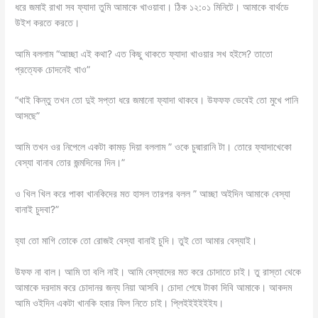
ধরে জমাই রাখা সব ফ্যাদা তুমি আমাকে খাওয়াবা। ঠিক ১২:০১ মিনিটে। আমাকে বার্থডে
উইশ করতে করতে।
আমি বললাম “আচ্ছা এই কথা? এত কিছু থাকতে ফ্যাদা খাওয়ার সখ হইসে? তাতো
প্রত্যেক চোদনেই খাও”
“খাই কিন্তু তখন তো দুই সপ্তা ধরে জমানো ফ্যাদা থাকবে। উফফফ ভেবেই তো মুখে পানি
আসছে”
আমি তখন ওর নিপেলে একটা কামড় দিয়া বললাম ” ওকে চুদ্মারানি টা। তোরে ফ্যাদাখেকো
বেস্যা বানাব তোর জন্মদিনের দিন।”
ও খিল খিল করে পাকা খানকিদের মত হাসল তারপর বলল ” আচ্ছা অইদিন আমাকে বেস্যা
বানাই চুদবা?”
হ্যা তো মাগি তোকে তো রোজই বেস্যা বানাই চুদি। তুই তো আমার বেস্যাই।
উফফ না বাল। আমি তা বলি নাই। আমি বেস্যাদের মত করে চোদাতে চাই। তু রাস্তা থেকে
আমাকে দরদাম করে চোদানর জন্য নিয়া আসবি। চোদা শেষে টাকা দিবি আমাকে। আকদম
আমি ওইদিন একটা খানকি হবার ফিল নিতে চাই। প্লিইইইইইইয।