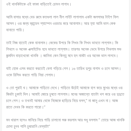
ওই খানকিটাকে এই ফাকা বাড়িতেই চোদন লাগাব।
আমি বাসার মধ্যে বেড রুমে কতগুলা লাল নীল লাইট লাগালাম একটা জলসাঘর টাইপ ফিল
আসল। ওর জন্য ব্রান্ডেদ শ্যাম্পেন ওরডার করে আনালাম। আর হ্যা আমি ভাল কেক
বানাতে পারি।
তাই নিজ হাতেই কেক বানালাম। কেকের উপরে কি লিখব কি লিখব ভাবতে লাগ্লাম। কি
লিখলে ও অনেক এক্সাইটেড হবে ভাবতে লাগ্লাম। তারপর অনেক ভেবে উপরে লিখলাম শুভ
জন্মদিন বাড়াখেকো খানকি । জানিনা কেন কিন্তু মনে হল নামটা ওর অনেক ভাল লাগবে।
যাই হোক এসব করতে করতেই বেলা গড়িয়ে গেল। ১৬ তারিখ দুপুর নাগাদ ও চলে আসল।
ওকে রিসিভ করতে গাড়ি নিয়া গেলাম।
ও তো পুরাই থ। আমাকে গাড়িতে দেখে। গাড়িতে ঊঠেই আমাকে হাগ করে মুখের মধ্যে ওর
জিবটা ঢুকাই দিল। আমাই জোরে চুষতে লাগলাম। মনের অজান্তে হাতটা খপ করে ওর দুদুতে
চলে গেল। ও তখনই আমার থেকে নিজেকে ছাড়িয়ে নিয়ে বলল,” না জানু এখন না। আজ
রাতে দেখব কি করতে পারো।”
মন খারাপ হলেও মানিয়ে নিয়ে গাড়ি চালানো শুরু করলাম আর শুধু বললাম ” তোরে আজ খানকি
চোদা চুদব শালি চুদ্মারানি বেস্যাটা”