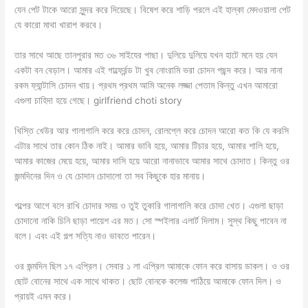
যেন পেট টাকে আরো সুন্দর করে দিয়েছে। বিষেশ করে শাড়ি পরলে এই হাল্কা মেদওয়ালা পেট
যে কারো মাথা খারাপ করবে।
তার সাথে আছে তানপুরার মত ৩৬ সাইযের পাছা। দুলিয়ে দুলিয়ে যখন হাটে মনে হয় যেন
একটা বন বেড়াল। আমার এই গার্ল্ফ্রেন্ড টা খুব নোংরামি ভরা চোদন পছন্দ করে। আর নানা
রকম ফ্যান্টাসি চোদন খায়। প্রথম প্রথম আমি অনেক লজ্জা পেতাম কিন্তু এখন আমারো
এগুলা চাহিদা হয়ে গেছে। girlfriend choti story
খিস্তি খেউর আর গালাগালি করে করে চোদন, রোলপ্লে করে চোদন আরো কত কি যে করসি
এটার সাথে তার কোন ঠিক নাই। আমার ভাবি হয়ে, আমার টিচার হয়ে, আমার শালি হয়ে,
আমার কাজের মেয়ে হয়ে, আমার দাসি হয়ে আরো নানাভাবে আমার সাথে চোদাত। কিন্তু ওর
জন্মদিনের দিন ও যে চোদান চোদালো তা সব কিছুকে হার মানায়।
গল্পের আগে বলে রাখি চোদার সময় ও তুই তুকারি গালাগালি করে চোদা খেত। এগুলা ছাড়া
চোদানো নাকি চিনি ছাড়া পায়েশ এর মত। সো স্পইলার এলার্ট দিলাম। সুস্থ কিছু পাবেন না
বলে। এবং এই গল্প সত্যি নাও ভাবতে পারেন।
ওর জন্মদিন ছিল ১৭ এপ্রিল। সেবার ১ লা এপ্রিল আমাকে ফোন করে বাসায় ডাকল। ও ওর
ছোট বোনের সাথে এক সাথে থাকত। ছোট বোনকে কলেজ পাঠিয়ে আমাকে ফোন দিল। ও
প্রায়ই এমন করে।