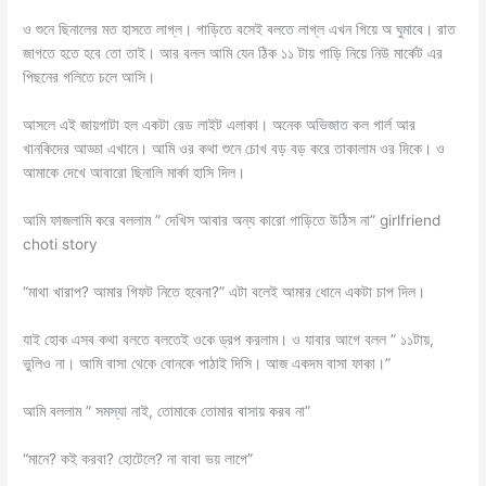
ও শুনে ছিনালের মত হাসতে লাগ্ল। গাড়িতে বসেই বলতে লাগ্ল এখন গিয়ে অ ঘুমাবে। রাত
জাগতে হতে হবে তো তাই। আর বলল আমি যেন ঠিক ১১ টায় গাড়ি নিয়ে নিউ মার্কেট এর
পিছনের গলিতে চলে আসি।
আসলে এই জায়গাটা হল একটা রেড লাইট এলাকা। অনেক অভিজাত কল গার্ল আর
খানকিদের আড্ডা এখানে। আমি ওর কথা শুনে চোখ বড় বড় করে তাকালাম ওর দিকে। ও
আমাকে দেখে আবারো ছিনালি মার্কা হাসি দিল।
আমি ফাজলামি করে বললাম ” দেখিস আবার অন্য কারো গাড়িতে উঠিস না” girlfriend
choti story
“মাথা খারাপ? আমার গিফট নিতে হবেনা?” এটা বলেই আমার ধোনে একটা চাপ দিল।
যাই হোক এসব কথা বলতে বলতেই ওকে ড্রপ করলাম। ও যাবার আগে বলল ” ১১টায়,
ভুলিও না। আমি বাসা থেকে বোনকে পাঠাই দিসি। আজ একদম বাসা ফাকা।”
আমি বললাম ” সমস্যা নাই, তোমাকে তোমার বাসায় করব না”
“মানে? কই করবা? হোটেলে? না বাবা ভয় লাগে”