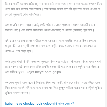
কি এক জরুরী দরকারে মনির মা, বাবা আর ভাই ঢাকা গেছে। যাবার সময় অনেক উপদেশ দিয়ে
গেছে মনি আর কাজের মাসি তমাকে। তমা কাজের মহিলা হলে কী হবে তার ফিগার দেখলে যে
কোনো পুরুষেরই সোনা ফাল দিবে।
তমা মাঝারি ধরণের লম্বা। একটু ফেটি শরীর। চেহারা শ্যামলা। সবচে’ আকর্ষনীয় তার
মাংশেল পাছা। এক কথায় অসাধারণ! প্রথম দেখাতেই যে কোনো পুরুষেরই পছন্দ হবে।
এই দু মাস হয় তমা তাদের বাড়ীতে কাজে এসেছে। আগে স্বামীর সৎসারে ছিল। কোনো
সন্তান ছিল না। স্বামী হঠাৎ মারা যাওয়াতে বাড়ীর কাজে নেমেছে। তমার বয়স এখন ২৫
থেকে ২৮ শের মধ্যে হবে।
তমার সুন্দর পাছা যা হাটা সময় সব পুরুষকে পাগল করে তোলে। মাংসগুলো পাছার মধ্যে খাবলা
মেরে থাকে। এটা দেখে দেখে মনির মাথাটা একদম নষ্ট হয়ে গেছে। সে শুধুই ভাবছে কীভাবে
তমা মাসিকে চুদবে। kajer meye porn golpo
অবশেষে সুযোগ হাতে এলো। বিকালের দিকে ওরা সবাই ঢাকা চলে গেল। ওদের ট্রেনে তুলে
দিয়ে বাসায় আসেই মনি সাথে সাথে রান্না ঘরে দিয়ে চুপচুপ দাড়িয়ে তমার পাছার সৌন্দর্য লুকিয়ে
লুকিয়ে দেখতে লাগলো।
baba meye chodachudir golpo বাবা আপন মেয়ে চটি