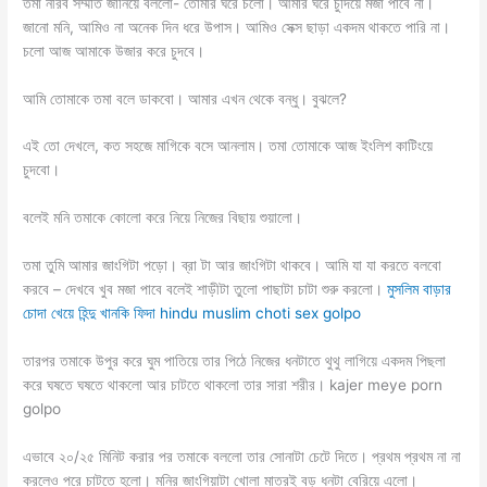
তমা নীরব সম্মতি জানিয়ে বললো- তোমার ঘরে চলো। আমার ঘরে চুদিয়ে মজা পাবে না।
জানো মনি, আমিও না অনেক দিন ধরে উপাস। আমিও সেক্স ছাড়া একদম থাকতে পারি না।
চলো আজ আমাকে উজার করে চুদবে।
আমি তোমাকে তমা বলে ডাকবো। আমার এখন থেকে বন্ধু। বুঝলে?
এই তো দেখলে, কত সহজে মাগিকে বসে আনলাম। তমা তোমাকে আজ ইংলিশ কাটিংয়ে
চুদবো।
বলেই মনি তমাকে কোলো করে নিয়ে নিজের বিছায় শুয়ালো।
তমা তুমি আমার জাংগিটা পড়ো। ব্রা টা আর জাংগিটা থাকবে। আমি যা যা করতে বলবো
করবে – দেখবে খুব মজা পাবে বলেই শাড়ীটা তুলো পাছাটা চাটা শুরু করলো।
মুসলিম বাড়ার
চোদা খেয়ে হিন্দু খানকি ফিদা hindu muslim choti sex golpo
তারপর তমাকে উপুর করে ঘুম পাতিয়ে তার পিঠে নিজের ধনটাতে থুথু লাগিয়ে একদম পিছলা
করে ঘষতে ঘষতে থাকলো আর চাটতে থাকলো তার সারা শরীর। kajer meye porn
golpo
এভাবে ২০/২৫ মিনিট করার পর তমাকে বললো তার সোনাটা চেটে দিতে। প্রথম প্রথম না না
করলেও পরে চাটতে হলো। মনির জাংগিয়াটা খোলা মাত্রই বড় ধনটা বেরিয়ে এলো।