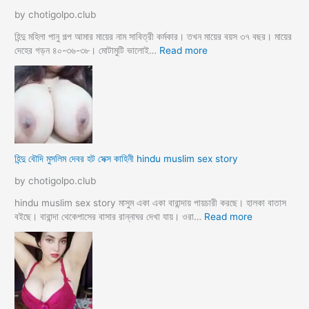
চা
by chotigolpo.club
র
প
হিন্দু মহিলা পানু গল্প আমার মায়ের নাম সাবিত্রী কর্মকার। তখন মায়ের বয়স ৩৭ বছর। মায়ের
র
:
দেহের গড়ন ৪০-৩৬-৩৮। মোটামুটি ভালোই…
Read more
কি
হি
য়া
ন্দু
m
ম
a
হি
y
লা
e
কে
r
মু
হিন্দু বৌদি মুসলিম দেবর হট সেক্স কাহিনী hindu muslim sex story
p
স
o
লি
by chotigolpo.club
r
ম
o
লো
hindu muslim sex story মাসুম একা একা বারান্দায় পায়চারী করছে। হালকা বাতাস
k
কে
:
বইছে। বারান্দা থেকেপাসের বাসার রান্নাঘর দেখা যায়। ওরা…
Read more
i
রা
হি
a
গু
ন্দু
দ
বৌ
পো
দি
দে
মু
জো
স