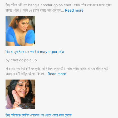
র্জি
হিন্দু মহিলা চটি গল্প bangla chodar golpo choti. সাগর তাঁর বাবা-মা’র সাথে পুরান
ন
:
ঢাকায় থাকে। বয়স ১৫।তাঁর বাবার নাম দেবলাল…
Read more
পো
হি
দ
ন্দু
চু
মা
দ
গী
লো
র
মু
গু
স
দ
হিন্দু মা মুসলিম চাচার পরকিয়া mayer porokia
লি
চু
ম
দা
by chotigolpo.club
ভা
র
তা
নে
মা চাচার পরকিয়া চটি নমস্কার আমি মিস চক্রবর্তী। আজ আমি আমার মা এর জীবনে ঘটে
র
শা
:
যাওয়া একটি সত্যি ঘটনার বিবরণ…
Read more
হি
ন্দু
মা
মু
স
লি
ম
হিন্দু মহিলাকে মুসলিম লোকেরা গুদ পোদে জোর করে চুদলো
চা