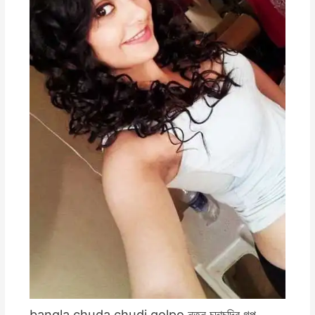
bangla chuda chudi golpo নতুন চুদাচুদির গল্প