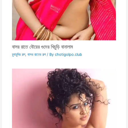
বাসর রাতে বৌয়ের গুদের খিচুড়ি বানালাম
চুদাচুদির গল্প
,
বাসর রাতের গল্প
/ By
chotigolpo.club