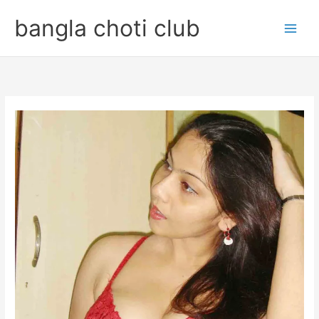
Skip
bangla choti club
to
content