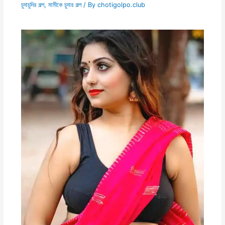
চুদাচুদির গল্প
,
মামীকে চুদার গল্প
/ By
chotigolpo.club