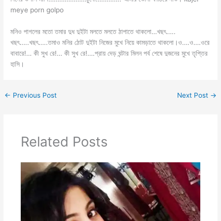
meye porn golpo
মনিও পাগলের মতো তমার দুধ দুইটা মলতে মলতে ঠাপাতে থাকলো…খছৎ…..
খছৎ…..খছৎ…..তমাও মনির ঠোট দুইটা নিজের মুখে নিয়ে কামড়াতে থাকলো।ও….ও….ওরে
বাবারে!… কী সুখ রে!… কী সুখ রে!….প্রায় দেড় ঘন্টার মিলন পর্ব শেষে দুজনের মুখে তৃপ্তির
হাসি।
←
Previous Post
Next Post
→
Related Posts