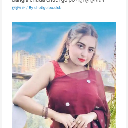
চুদাচুদির গল্প
/ By
chotigolpo.club