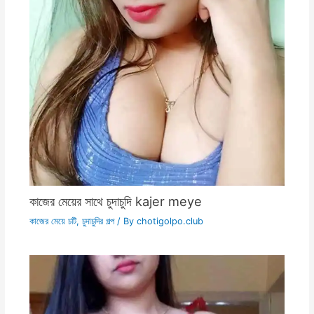
কাজের মেয়ের সাথে চুদাচুদি kajer meye
কাজের মেয়ে চটি
,
চুদাচুদির গল্প
/ By
chotigolpo.club