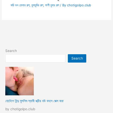
কচি গুদ চোদার গল্প
,
চুদাচুদির গল্প
,
মাগী চুদার গল্প
/ By
chotigolpo.club
Search
Search
হোটেলে হিন্দু মুসলিম স্বামী স্ত্রীর বউ বদলে সেক্স করা
by chotigolpo.club