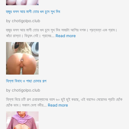
র
ক
হুজুর বলল আয় মাগী তোর গুদ চুদে সুখ দিব
রে
চু
by chotigolpo.club
দ
লো
হুজুর বলল আয় মাগী তোর গুদ চুদে সুখ দিব সময়টা আশির দশক। প্রত্যন্ত এক গ্রাম।
ছা
:
কাঁচা রাস্তা। বিদ্যুৎ নেই। গ্রামের…
Read more
ত্রী
হু
কে
জু
j
র
o
ব
r
ল
k
ল
o
আ
হিল্লা বিবাহ ও পাছা চোদার গল্প
r
য়
e
মা
by chotigolpo.club
c
গী
h
তো
হিল্লা বিয়ে চটি গল্প চেয়ারম্যানের বয়স ৬০ ছুই ছুই করছে, এই বয়সেও মেয়েদের প্রতি ছোঁক
o
র
:
ছোঁক ভাব। সকাল বেলা নদীর…
Read more
d
গু
হি
a
দ
ল্লা
চু
বি
দে
বা