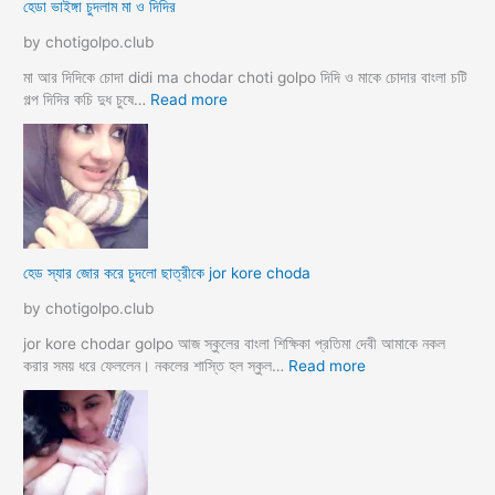
হেডা ভাইঙ্গা চুদলাম মা ও দিদির
ক্স
থে
ক
কে
by chotigolpo.club
রা
সু
ন্দ
মা আর দিদিকে চোদা didi ma chodar choti golpo দিদি ও মাকে চোদার বাংলা চটি
রী
:
গল্প দিদির কচি দুধ চুষে…
Read more
M
হে
a
ডা
d
ভা
a
ই
m
ঙ্গা
কে
চু
চু
দ
হেড স্যার জোর করে চুদলো ছাত্রীকে jor kore choda
দ
লা
লা
ম
by chotigolpo.club
ম
মা
ও
jor kore chodar golpo আজ স্কুলের বাংলা শিক্ষিকা প্রতিমা দেবী আমাকে নকল
দি
:
করার সময় ধরে ফেললেন। নকলের শাস্তি হল স্কুল…
Read more
দি
হে
র
ড
স্যা
র
জো