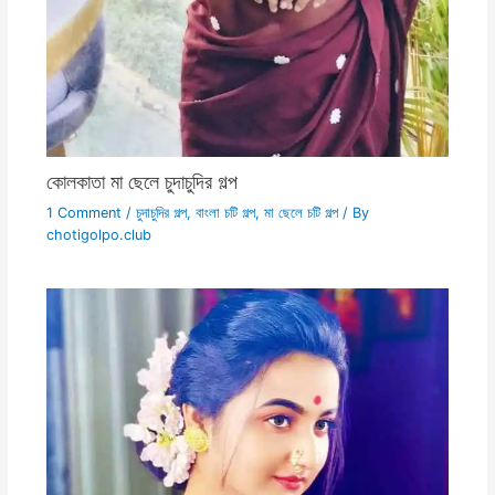
কোলকাতা মা ছেলে চুদাচুদির গল্প
1 Comment
/
চুদাচুদির গল্প
,
বাংলা চটি গল্প
,
মা ছেলে চটি গল্প
/ By
chotigolpo.club