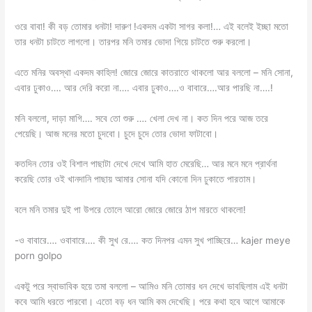
ওরে বাবা! কী বড় তোমার ধনটা! দারুণ !একদম একটা সাগর কলা!… এই বলেই ইচ্ছা মতো
তার ধনটা চাটতে লাগলো। তারপর মনি তমার ভোদা গিয়ে চাটতে শুরু করলো।
এতে মনির অবস্থা একদম কাহিল! জোরে জোরে কাতরাতে থাকলো আর বললো – মনি সোনা,
এবার ঢুকাও…. আর দেরি করো না…. এবার ঢুকাও….ও বাবারে….আর পারছি না….!
মনি বললো, দাড়া মাগি…. সবে তো শুরু …. খেলা দেখ না। কত দিন পরে আজ তরে
পেয়েছি। আজ মনের মতো চুদবো। চুদে চুদে তোর ভোদা ফাটাবো।
কতদিন তোর ওই বিশাল পাছাটা দেখে দেখে আমি হাত মেরেছি… আর মনে মনে প্রার্থনা
করেছি তোর ওই খানদানি পাছায় আমার সোনা যদি কোনো দিন ঢুকাতে পারতাম।
বলে মনি তমার দুই পা উপরে তোলে আরো জোরে জোরে ঠাপ মারতে থাকলো!
-ও বাবারে…. ওবাবারে…. কী সুখ রে…. কত দিনপর এমন সুখ পাচ্ছিরে… kajer meye
porn golpo
একটু পরে স্বাভাবিক হয়ে তমা বললো – আমিও মনি তোমার ধন দেখে ভাবছিলাম এই ধনটা
কবে আমি ধরতে পারবো। এতো বড় ধন আমি কম দেখেছি। পরে কথা হবে আগে আমাকে