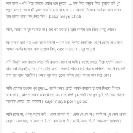
মনে হলো এখনি গিয়ে তমাকে জোরে ধরে চুদতে।… কষ্ট দিয়ে যন্ত্রণা দিয়ে চুদাতে মনি খুব
পছন্দ করে। সেভাবেই চুদার কথা ভাবতে থাকলো।… তারপর নিজেকে কনট্রল করে তমার
ঘরে যাবার জন্য সিদ্ধান্ত নিল। baba meye choti
মাসি, আমার না ঘুম আসছে না। ভয় ভয় করছে। তুমি আমার ঘরে গিয়ে একটু শোবে।
কি বলো? দুর! এটা এমন ভাবে বললো – যেন তমা সম্মতি জানালো- বোকা ছেলে কোথাকার!
আস্ত একটা মালকে একা পেয়েও কিছু করতে পারছে না। দূর আচুদা!
এটা কিছুটা আচ করতে পেরে মনি বললো- চলো না মাসি। বলেই জোরে গিয়ে হাতটা ধরলো।
হাত ধরা মাত্রই ওদের চোখাচোখি হলো। দুজনই কামে ফেটে পড়তে লাগলো। আগে থেকেই
তমা ব্রা পড়ে শুয়েছিল। তমার ব্রা আর দুধের সাইজ দেখে মাথায় মাল উঠে গেল।
মাসি তোমার দুধদুটা খুব সুন্দর!… বলেই তমার ঠোটে কামড় বসালো দুধদুটা টিপতে টিপতে
থাকলো।…এদিকে তমার অবস্থা তো আরো খারাপ! বুক ফাটে তো মুখ ফুটে না! সেও মনিকে
আকড়ে জোরে ধরে থাকলো। kajer meye porn golpo
মাসি চলো না, একটু আনন্দ করি। কেউ জানবে না। কেউ দেখবে না। আমি না খুব সেক্স পাগল
মানুষ। সেক্স ছাড়া থাকতে পারি না। চল না মাসি। বলেই তমার ঠোটে কামড়াতে লাগলো।