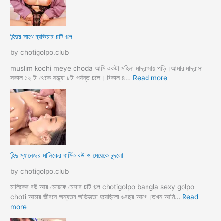
সু
হ
খ
ও
দি
পা
হিন্দুর সাথে ব্যভিচার চটি গল্প
ব
ছা
চো
by chotigolpo.club
দা
র
muslim kochi meye choda আমি একটা মহিলা মাদ্রাসায় পড়ি।আমার মাদ্রাসা
গ
:
সকাল ১২ টা থেকে সন্ধ্যা ৮টা পর্যন্ত চলে। বিকাল ৪…
Read more
ল্প
হি
ন্দু
র
সা
থে
ব্য
ভি
হিন্দু ম্যানেজার মালিকের ধার্মিক বউ ও মেয়েকে চুদলো
চা
র
by chotigolpo.club
চ
টি
মালিকের বউ আর মেয়েকে চোদার চটি গল্প chotigolpo bangla sexy golpo
গ
choti আমার জীবনে অন্যতম অভিজ্ঞতা হয়েছিলো ৬বছর আগে।তখন আমি…
Read
ল্প
:
more
হি