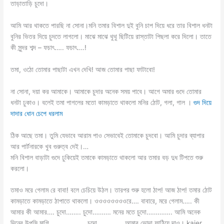
তাড়াতাড়ি চুদো।
আমি আর থাকতে পারছি না সোনা।মনি তমার বিশাল দুই বুনি চাপ দিয়ে ধরে তার বিশাল ধনটা
বুনির ভিতর দিয়ে চুদতে লাগলো। মাঝে মাঝে থুথু ছিটিয়ে রাস্তাটা পিছলা করে দিলো। তাতে
কী সুন্দর শব্দ – ফচাৎ….. ফচাৎ….!
তমা, ওঠো তোমার পাছাটা এখন দেখি! আজ তোমার পাছা ফাটাবো!
না সোনা, দয়া কর আমাকে। আমাকে চুদার অনেক সময় পাবে। আগে অমার গুদে তোমার
ধনটা ঢুকাও। বলেই তমা পাগলের মতো কামড়াতে থাকলো মনির ঠোট, গলা, গাল ।
গুদ দিয়ে
দাদার ধোন চেপে ধরলাম
ঠিক আছে তমা। তুমি যেভাবে আরাম পাও সেভাবেই তোমাকে চুদবো। আমি চুদার ব্যাপার
আর পার্টনারকে খুব গুরুত্ব দেই।…
মনি বিশাল বাড়াটা গুদে ঢুকিয়েই তমাকে কামড়াতে থাকলো আর তমার বড় দুধ টিপতে শুরু
করলো।
তমাও মরে গেলাম রে বাবা! বলে চেচিয়ে উঠল। তারপর শুরু হলো ঠাপ! আজ ঠাপ! তমার ঠোট
কামড়াতে কামড়াতে ঠাপাতে থাকলো। ওওওওওওওওরে…. বাবারে, মরে গেলাম….. কী
আমার কী আমার…. চুদো…….. চুদো………. মনের মতে চুদো………….. আমি অনেক
দিনের উপসি মাগি…………………চুদো………….. আমার ভোদা ফাঠিয়ে দাও। kajer