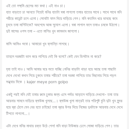
এই তো লক্ষ্মি ছেলের মত কথা। এই নাও চা।
হাত বাড়াতে চা আনতে গিয়েই মনির হাতটা ঘষা লাগলো তমার হাতের সাথে। সাথে সাথে মনি
শরীরে কারেন্ট চলে এলো। সোনাটা ফাল দিয়ে দাড়িয়ে গেল। মনি কতদিন ধরে ভাবছে কবে
চুদবে তমা মাগিটাকে? অবশেষে আজ সুযোগ এলো। ঘষা লাগাল ফলে তমাও চমকে উঠলো।
দুই মাসের ওপস তমা – এতে মাগির খুব কামভাব জাগলো।
মাসি আমিও শুবো। আমারো খুব ক্লান্তি লাগছে।
তাহলে দরজাটা ভাল করে লাগিয়ে দেই কি বলো? কেই যেন ডিসটাব না করে?
হ্যা তাই দাও। আমি আমার ঘরে শুতে যাচ্ছি।মনির বাড়াটা খাড়া হয়ে আছে তমা পাছাটা
দেখে দেখে! কথন গিয়ে ঢুকবে তমার শরীরে? তমা দরজা লাগিয়ে তার বিছানায় গিয়ে পড়ল
সন্ধ্যার দিকে । kajer meye porn golpo
একটু পরই মনি যেই তমার রুমে ঢুকার জন্য এসে পর্দার আড়ালে দাড়িয়ে দেখলো- তমা তার
আয়নার সামনে দাড়িয়ে ব্লাউজ খুলছে…। ব্লাউজ খুলা মাত্রই তার পরিপুষ্ট বুনি দুটা খুব সুন্দর
হয়ে ব্রা ঠেলে যেন বের হতে চাইছে! তমা ব্রার উপর দিয়ে নিজের দুধটাকে আয়নায় দেখে দেখে
টিপতে লাগলো…।
এটা দেখে মনির মাথায় রক্ত উঠে গেল! মনি বাড়া টাউজার ঢেলে সোজা দাড়িয়ে গেল। তার