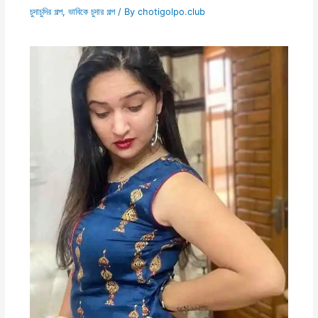
চুদাচুদির গল্প
,
ভাবিকে চুদার গল্প
/ By
chotigolpo.club