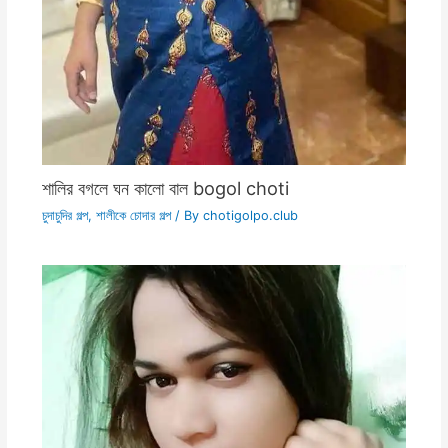
শালির বগলে ঘন কালো বাল bogol choti
চুদাচুদির গল্প
,
শালীকে চোদার গল্প
/ By
chotigolpo.club