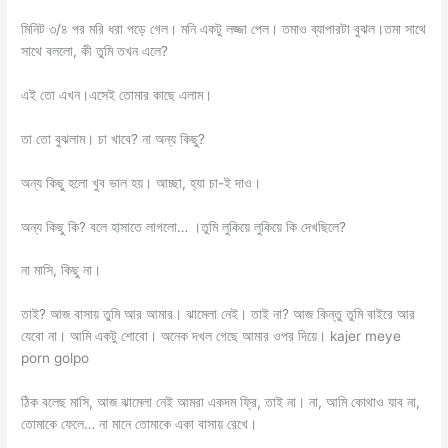
মিনিট ৩/৪ পর মরি ধরা পড়ে গেল। মনি একটু লজ্জা পেল। তমাও ব্যাপারটা বুঝল।তমা সাথে
সাথে বললো, কী তুমি তখন এলে?
এই তো এখন।এসেই তোমার কাছে এলাম।
তা তো বুঝলাম। চা খাবে? না অন্য কিছু?
অন্য কিছু হলো খুব ভাল হয়। আচ্ছা, হ্যা চা-ই দাও।
অন্য কিছু কি? বলে হাসাতে লাগলো… ।তুমি লুকিয়ে লুকিয়ে কি দেখছিলে?
না মাসি, কিছু না।
তাই? আজ বাসায় তুমি আর আমার। ঝামেলা নেই। তাই না? আজ কিন্তু তুমি বাইরে আর
যেবো না। আমি একটু শোবো। অনেক দখল গেছে আমার ওপর দিয়ে। kajer meye
porn golpo
ঠিক বলেছ মাসি, আজ ঝামেলা নেই আমরা একদম ফ্রি, তাই না। না, আমি কোথাও যাব না,
তোমাকে ফেলে… না মানে তোমাকে একা বাসায় রেখে।