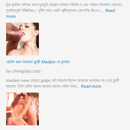
হিন্দু মুসলিম পার্টনার বদলে চুদাচুদি রায়হান বর্তমানে পিডিবি-র হেড অফিসে ডিজাইন সেকশনে
সুপারিনডেন্ট ইজ্ঞিনিয়ার। সুশীল সাহা একটি মাল্টিন্যশনাল কোম্পনির জিএম।…
Read
:
more
হো
টে
লে
হি
ন্দু
মু
স
হোটেল রুমে সবথেকে সুন্দরী Madam কে চুদলাম
লি
ম
by chotigolpo.club
স্বা
মী
madam new choti golpo মলি ম্যাডাম ছিলেন আমাদের কলেজের সব চেয়ে সুন্দরী
স্ত্রী
:
ম্যাডাম. তিনি যেদিন প্রথম কলেজে আসেন সেদিন সবার…
Read more
র
হো
ব
টে
উ
ল
ব
রু
দ
মে
লে
স
সে
ব