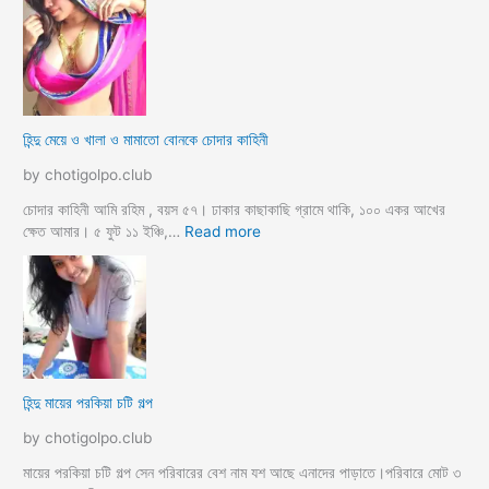
ন্দু
ম্যা
নে
জা
র
মা
হিন্দু মেয়ে ও খালা ও মামাতো বোনকে চোদার কাহিনী
লি
কে
by chotigolpo.club
র
ধা
চোদার কাহিনী আমি রহিম , বয়স ৫৭। ঢাকার কাছাকাছি গ্রামে থাকি, ১০০ একর আখের
র্মি
:
ক্ষেত আমার। ৫ ফুট ১১ ইঞ্চি,…
Read more
ক
হি
ব
ন্দু
উ
মে
ও
য়ে
মে
ও
য়ে
খা
কে
লা
হিন্দু মায়ের পরকিয়া চটি গল্প
চু
ও
দ
মা
by chotigolpo.club
লো
মা
তো
মায়ের পরকিয়া চটি গল্প সেন পরিবারের বেশ নাম যশ আছে এনাদের পাড়াতে।পরিবারে মোট ৩